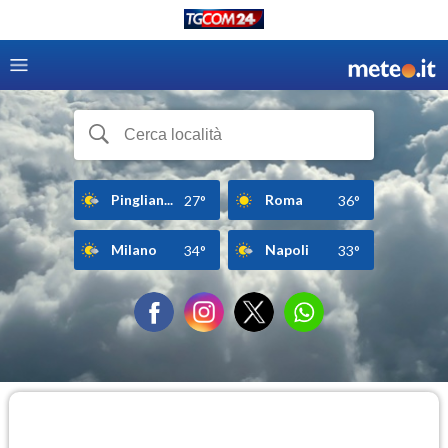
Pinglian...
Roma
27°
36°
Milano
Napoli
34°
33°