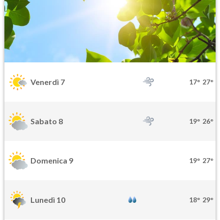
Venerdì 7
17°
27°
Sabato 8
19°
26°
Domenica 9
19°
27°
Lunedì 10
18°
29°