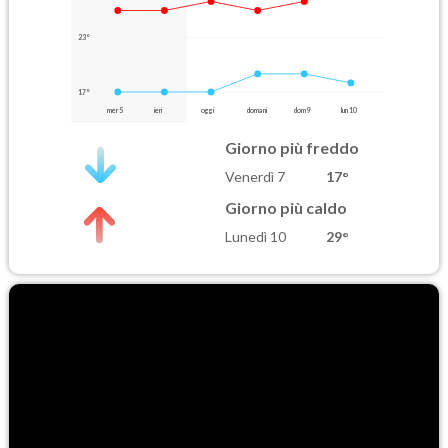
23°
17°
mer 5
ieri
oggi
domani
dom 9
lun 10
Giorno più freddo
Venerdì 7
17°
Giorno più caldo
Lunedì 10
29°