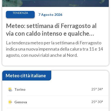
TENDENZA
7 Agosto 2026
Meteo: settimana di Ferragosto al
via con caldo intenso e qualche
temporale
La tendenza meteo per la settimana di Ferragosto
indica una nuova impennata della calura tra 11 e 14
agosto, con nuovi rialzi anche al Nord.
Meteo città italiane
25°
34°
Torino
25°
30°
Genova