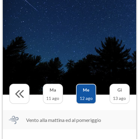
Ma
Me
Gi
11 ago
12 ago
13 ago
Vento alla mattina ed al pomeriggio