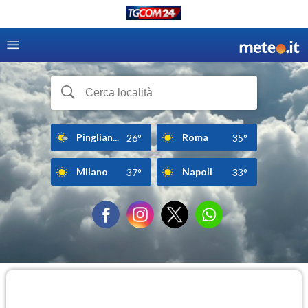
Pinglian...
Roma
26°
35°
Milano
Napoli
37°
33°