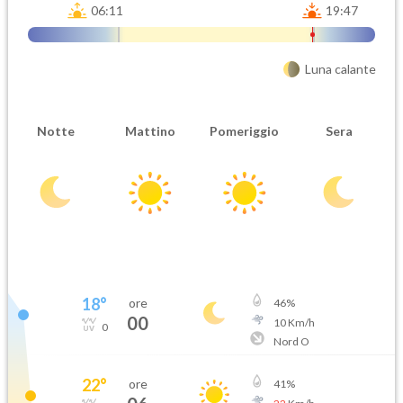
06:11
19:47
Luna calante
Notte
Mattino
Pomeriggio
Sera
18
°
ore
46
%
00
10
Km/h
0
Nord O
22
°
ore
41
%