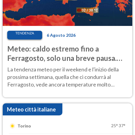
TENDENZA
6 Agosto 2026
Meteo: caldo estremo fino a
Ferragosto, solo una breve pausa.
Ecco dove
La tendenza meteo per il weekend e l'inizio della
prossima settimana, quella che ci condurrà al
Ferragosto, vede ancora temperature molto
elevate
Meteo città italiane
25°
37°
Torino