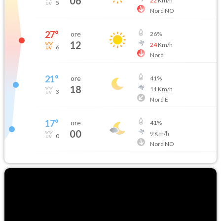
06
22
Km/h
5
Nord NO
27
°
ore
26
%
12
24
Km/h
6
Nord
21
°
ore
41
%
18
11
Km/h
3
Nord E
17
°
ore
41
%
00
9
Km/h
0
Nord NO