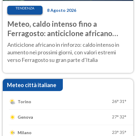
TENDENZA
8 Agosto 2026
Meteo, caldo intenso fino a
Ferragosto: anticiclone africano
ancora protagonista
Anticiclone africano in rinforzo: caldo intenso in
aumento nei prossimi giorni, con valori estremi
verso Ferragosto su gran parte d’Italia
Meteo città italiane
26°
31°
Torino
27°
32°
Genova
23°
35°
Milano