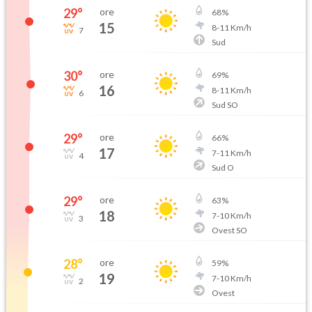
29
°
ore
68
%
15
8
-
11
Km/h
7
Sud
30
°
ore
69
%
16
8
-
11
Km/h
6
Sud SO
29
°
ore
66
%
17
7
-
11
Km/h
4
Sud O
29
°
ore
63
%
18
7
-
10
Km/h
3
Ovest SO
28
°
ore
59
%
19
7
-
10
Km/h
2
Ovest