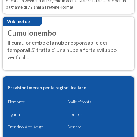
Ancora un weekend di tragedie in acqua. Malore fatale anche per un
bagnante di 72 anni a Fregene (Roma)
Wikimeteo
Cumulonembo
Il cumulonembo è la nube responsabile dei
temporali.Si tratta di una nube a forte sviluppo
vertical...
Previsioni meteo per le regioni italiane
Piemonte
Valle d'Aosta
Liguria
Lombardia
Trentino Alto Adige
Veneto