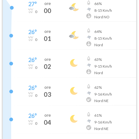
27
°
ore
66
%
00
8
-
15
Km/h
0
Nord NO
26
°
ore
64
%
01
8
-
15
Km/h
0
Nord
26
°
ore
63
%
02
9
-
15
Km/h
0
Nord
26
°
ore
62
%
03
9
-
16
Km/h
0
Nord NE
26
°
ore
61
%
04
9
-
16
Km/h
0
Nord NE