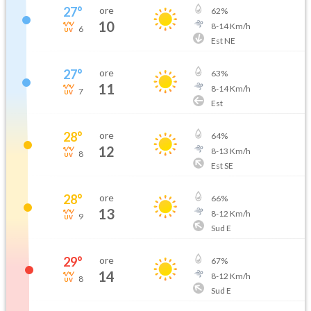
27
°
ore
62
%
10
8
-
14
Km/h
6
Est NE
27
°
ore
63
%
11
8
-
14
Km/h
7
Est
28
°
ore
64
%
12
8
-
13
Km/h
8
Est SE
28
°
ore
66
%
13
8
-
12
Km/h
9
Sud E
29
°
ore
67
%
14
8
-
12
Km/h
8
Sud E