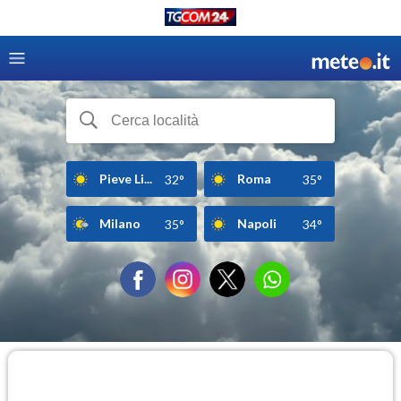
Pieve Li...
Roma
32°
35°
Milano
Napoli
35°
34°