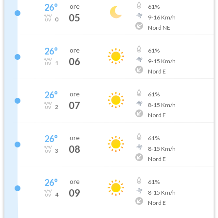
26
°
ore
61
%
05
9
-
16
Km/h
0
Nord NE
26
°
ore
61
%
06
9
-
15
Km/h
1
Nord E
26
°
ore
61
%
07
8
-
15
Km/h
2
Nord E
26
°
ore
61
%
08
8
-
15
Km/h
3
Nord E
26
°
ore
61
%
09
8
-
15
Km/h
4
Nord E