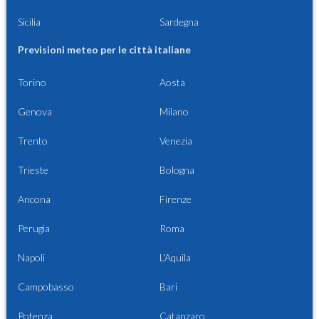
Sicilia
Sardegna
Previsioni meteo per le città italiane
Torino
Aosta
Genova
Milano
Trento
Venezia
Trieste
Bologna
Ancona
Firenze
Perugia
Roma
Napoli
L'Aquila
Campobasso
Bari
Potenza
Catanzaro