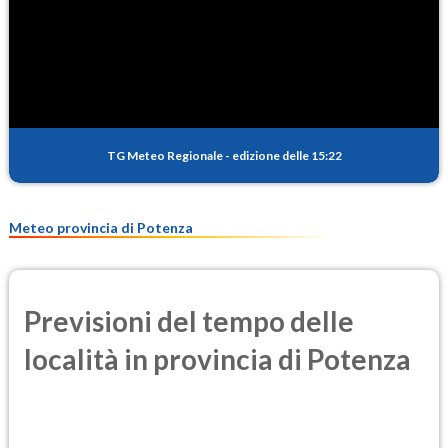
SO2
0.5
(Anidride solforosa)
PM10
14.6
(Materia particolata)
TG Meteo Regionale
-
edizione delle 15:22
PM25
8.9
(Materia particolata)
Meteo provincia di Potenza
Previsioni del tempo delle
località in provincia di Potenza