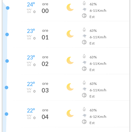
24
°
ore
62
%
00
6
-
11
Km/h
0
Est
23
°
ore
63
%
01
6
-
11
Km/h
0
Est
23
°
ore
63
%
02
6
-
11
Km/h
0
Est
22
°
ore
63
%
03
6
-
11
Km/h
0
Est
22
°
ore
63
%
04
6
-
12
Km/h
0
Est