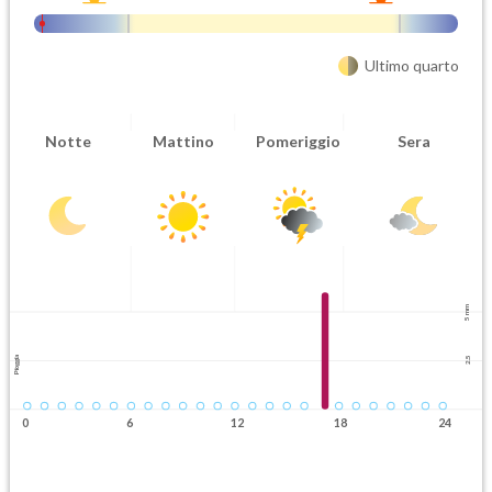
Ultimo quarto
Attendibilità
Urgenza
Notte
Mattino
Pomeriggio
Sera
Probabile
Ordinaria
Orario inizio
Ora fine
08-06T
08-06T
5 mm
Pioggia
2.5
0
6
12
18
24