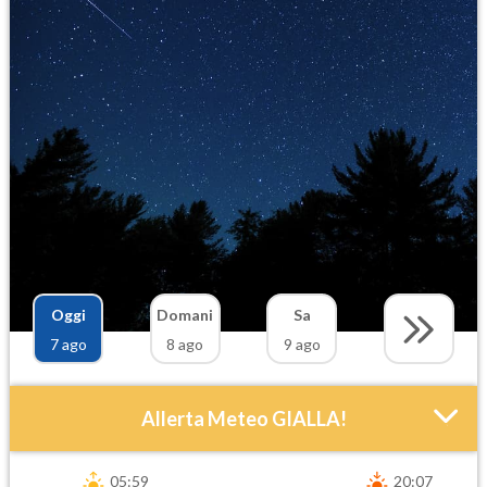
Oggi
Domani
Sa
7 ago
8 ago
9 ago
Allerta Meteo GIALLA!
05:59
20:07