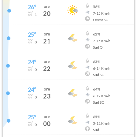
26
°
ore
56
%
20
7
-
15
Km/h
1
Ovest SO
25
°
ore
62
%
21
7
-
15
Km/h
0
Sud O
24
°
ore
63
%
22
6
-
14
Km/h
0
Sud SO
24
°
ore
64
%
23
6
-
12
Km/h
0
Sud SO
25
°
ore
65
%
00
5
-
11
Km/h
0
Sud