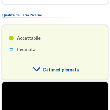
Qualità dell'aria Picerno
Accettabile
Invariata
Dati medi giornata
O3
92.4
(Ozono)
NO2
2.5
(Diossido di azoto)