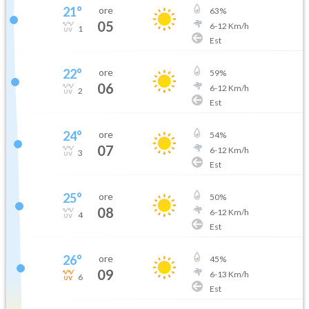
21
°
ore
63
%
05
6
-
12
Km/h
1
Est
22
°
ore
59
%
06
6
-
12
Km/h
2
Est
24
°
ore
54
%
07
6
-
12
Km/h
3
Est
25
°
ore
50
%
08
6
-
12
Km/h
4
Est
26
°
ore
45
%
09
6
-
13
Km/h
6
Est