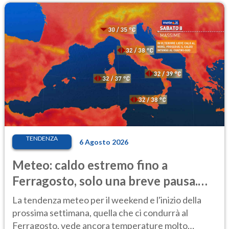
TENDENZA
6 Agosto 2026
Meteo: caldo estremo fino a
Ferragosto, solo una breve pausa.
Ecco dove
La tendenza meteo per il weekend e l'inizio della
prossima settimana, quella che ci condurrà al
Ferragosto, vede ancora temperature molto