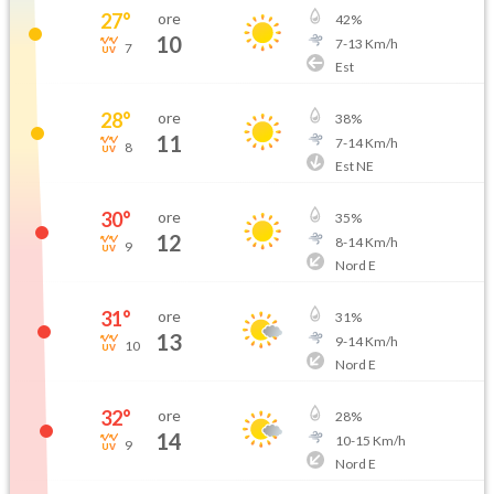
27
°
ore
42
%
10
7
-
13
Km/h
7
Est
28
°
ore
38
%
11
7
-
14
Km/h
8
Est NE
30
°
ore
35
%
12
8
-
14
Km/h
9
Nord E
31
°
ore
31
%
13
9
-
14
Km/h
10
Nord E
32
°
ore
28
%
14
10
-
15
Km/h
9
Nord E