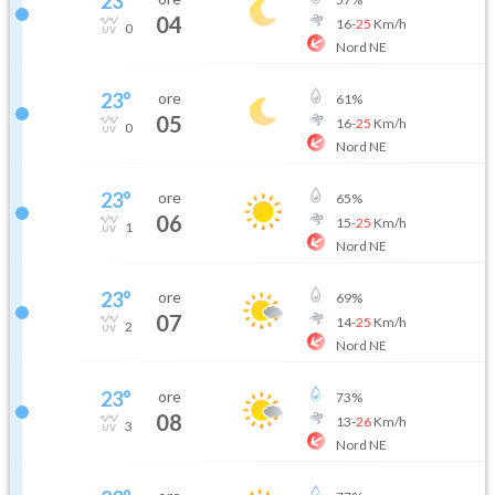
23
°
04
16
-
25
Km/h
0
Nord NE
23
°
ore
61
%
05
16
-
25
Km/h
0
Nord NE
23
°
ore
65
%
06
15
-
25
Km/h
1
Nord NE
23
°
ore
69
%
07
14
-
25
Km/h
2
Nord NE
23
°
ore
73
%
08
13
-
26
Km/h
3
Nord NE