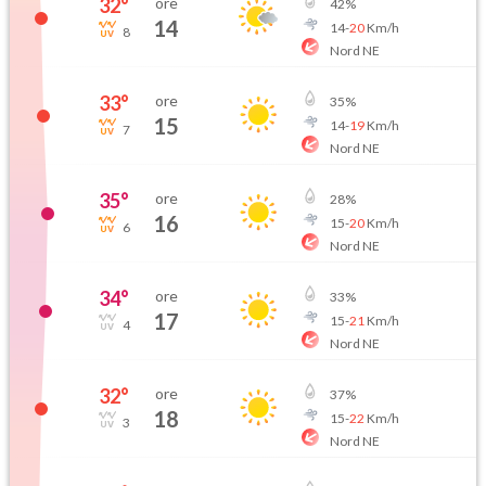
32
°
ore
42
%
14
14
-
20
Km/h
8
Nord NE
33
°
ore
35
%
15
14
-
19
Km/h
7
Nord NE
35
°
ore
28
%
16
15
-
20
Km/h
6
Nord NE
34
°
ore
33
%
17
15
-
21
Km/h
4
Nord NE
32
°
ore
37
%
18
15
-
22
Km/h
3
Nord NE