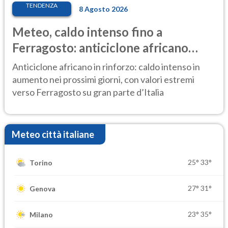
TENDENZA
8 Agosto 2026
Meteo, caldo intenso fino a
Ferragosto: anticiclone africano
ancora protagonista
Anticiclone africano in rinforzo: caldo intenso in
aumento nei prossimi giorni, con valori estremi
verso Ferragosto su gran parte d’Italia
Meteo città italiane
25°
33°
Torino
27°
31°
Genova
23°
35°
Milano