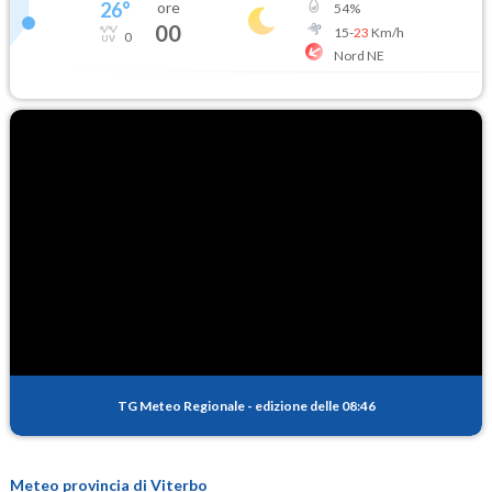
26
°
ore
54
%
00
15
-
23
Km/h
0
Nord NE
TG Meteo Regionale
-
edizione delle 08:46
Meteo provincia di Viterbo