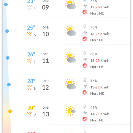
23
°
ore
77
%
09
12
-
26
Km/h
4
Nord NE
25
°
ore
70
%
10
13
-
25
Km/h
6
Nord NE
26
°
ore
63
%
11
13
-
23
Km/h
7
Nord NE
28
°
ore
56
%
12
13
-
22
Km/h
8
Nord NE
30
°
ore
49
%
13
14
-
21
Km/h
9
Nord NE