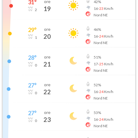
31
°
ore
42
%
19
16
-
23
Km/h
2
Nord NE
29
°
ore
46
%
20
16
-
24
Km/h
1
Nord NE
28
°
ore
51
%
21
17
-
25
Km/h
0
Nord NE
27
°
ore
52
%
22
16
-
24
Km/h
0
Nord NE
27
°
ore
53
%
23
16
-
24
Km/h
0
Nord NE