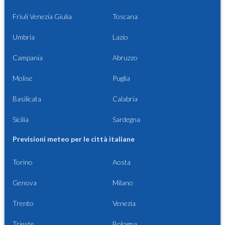
Friuli Venezia Giulia
Toscana
Umbria
Lazio
Campania
Abruzzo
Molise
Puglia
Basilicata
Calabria
Sicilia
Sardegna
Previsioni meteo per le città italiane
Torino
Aosta
Genova
Milano
Trento
Venezia
Trieste
Bologna