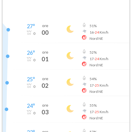
27
°
ore
51
%
00
16
-
24
Km/h
0
Nord NE
26
°
ore
52
%
01
17
-
24
Km/h
0
Nord NE
25
°
ore
54
%
02
17
-
25
Km/h
0
Nord NE
24
°
ore
55
%
03
17
-
25
Km/h
0
Nord NE
ore
57
%