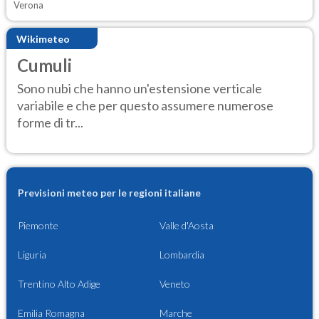
Verona
Wikimeteo
Cumuli
Sono nubi che hanno un'estensione verticale
variabile e che per questo assumere numerose
forme di tr...
Previsioni meteo per le regioni italiane
Piemonte
Valle d'Aosta
Liguria
Lombardia
Trentino Alto Adige
Veneto
Emilia Romagna
Marche