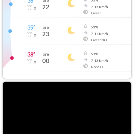
36
°
ore
53
%
22
7
-
15
Km/h
0
Ovest
35
°
ore
53
%
23
7
-
14
Km/h
0
Ovest NO
38
°
ore
51
%
00
7
-
13
Km/h
0
Nord O