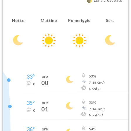
Luna crescente
Notte
Mattino
Pomeriggio
Sera
33
°
ore
53
%
00
7
-
15
Km/h
0
Nord O
35
°
ore
53
%
01
7
-
14
Km/h
0
Nord NO
36
°
ore
54
%