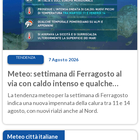
TENDENZA
7 Agosto 2026
Meteo: settimana di Ferragosto al
via con caldo intenso e qualche
temporale
La tendenza meteo per la settimana di Ferragosto
indica una nuova impennata della calura tra 11 e 14
agosto, con nuovi rialzi anche al Nord.
Meteo città italiane