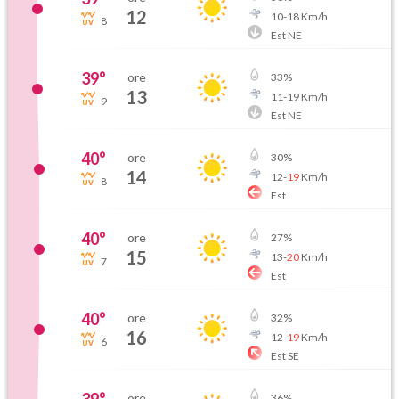
12
10
-
18
Km/h
8
Est NE
39
°
ore
33
%
13
11
-
19
Km/h
9
Est NE
40
°
ore
30
%
14
12
-
19
Km/h
8
Est
40
°
ore
27
%
15
13
-
20
Km/h
7
Est
40
°
ore
32
%
16
12
-
19
Km/h
6
Est SE
ore
36
%