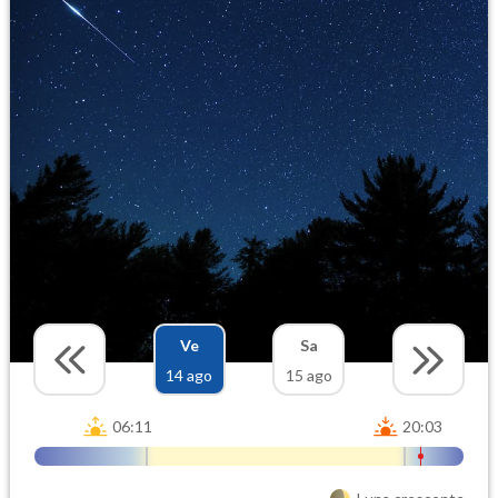
Ve
Sa
14 ago
15 ago
06:11
20:03