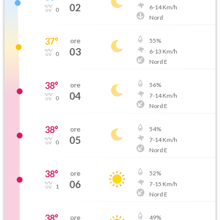
02
6
-
14
Km/h
0
Nord
37
°
ore
55
%
03
6
-
13
Km/h
0
Nord E
38
°
ore
56
%
04
7
-
14
Km/h
0
Nord E
38
°
ore
54
%
05
7
-
14
Km/h
0
Nord E
38
°
ore
52
%
06
7
-
15
Km/h
1
Nord E
38
°
ore
49
%