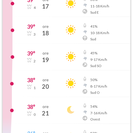
39
°
17
11
-
18
Km/h
4
Sud E
39
°
ore
41
%
18
10
-
18
Km/h
3
Sud
39
°
ore
45
%
19
9
-
17
Km/h
2
Sud SO
38
°
ore
50
%
20
8
-
17
Km/h
1
Sud O
38
°
ore
54
%
21
7
-
16
Km/h
0
Ovest