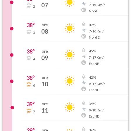
07
7
-
15
Km/h
2
Nord E
38
°
ore
47
%
08
7
-
16
Km/h
3
Nord E
38
°
ore
45
%
09
7
-
17
Km/h
4
Est NE
38
°
ore
42
%
10
8
-
17
Km/h
6
Est NE
39
°
ore
39
%
11
9
-
18
Km/h
7
Est NE
39
°
ore
36
%