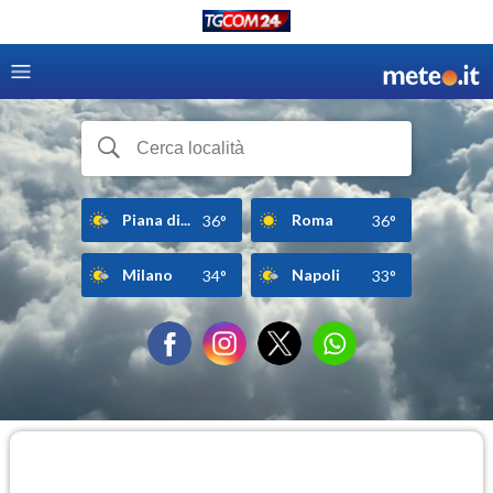
Piana di...
Roma
36°
36°
Milano
Napoli
34°
33°