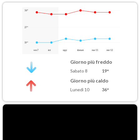
36°
27°
19°
ven 7
ieri
oggi
domani
mar 11
mer 12
Giorno più freddo
Sabato 8
19°
Giorno più caldo
Lunedì 10
36°