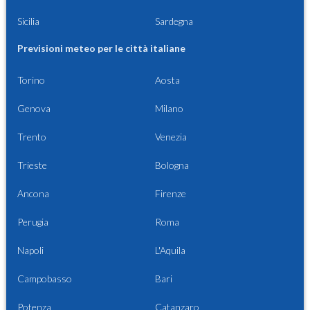
Sicilia
Sardegna
Previsioni meteo per le città italiane
Torino
Aosta
Genova
Milano
Trento
Venezia
Trieste
Bologna
Ancona
Firenze
Perugia
Roma
Napoli
L'Aquila
Campobasso
Bari
Potenza
Catanzaro