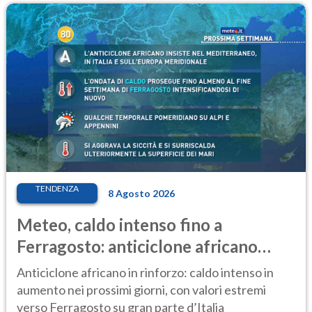
TENDENZA
8 Agosto 2026
Meteo, caldo intenso fino a
Ferragosto: anticiclone africano
ancora protagonista
Anticiclone africano in rinforzo: caldo intenso in
aumento nei prossimi giorni, con valori estremi
verso Ferragosto su gran parte d’Italia