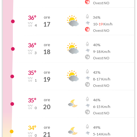
Ovest NO
36
°
ore
36
%
17
10
-
19
Km/h
4
Ovest NO
36
°
ore
40
%
18
9
-
18
Km/h
3
Ovest NO
35
°
ore
43
%
19
8
-
17
Km/h
1
Ovest NO
35
°
ore
46
%
20
6
-
15
Km/h
0
Ovest NO
34
°
ore
49
%
21
5
-
14
Km/h
0