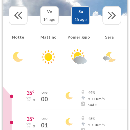
Ve
Sa
14 ago
15 ago
Notte
Mattino
Pomeriggio
Sera
35
°
ore
49
%
00
5
-
11
Km/h
0
Sud O
35
°
ore
48
%
01
5
-
10
Km/h
0