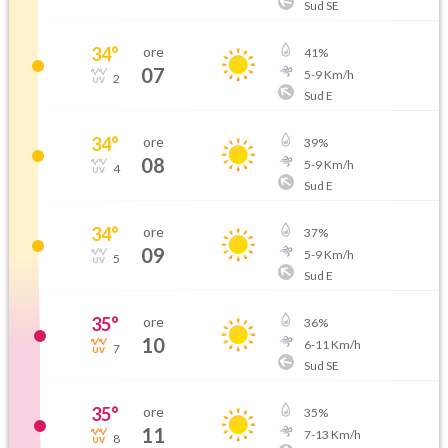
Sud SE
34
°
ore
41
%
07
5
-
9
Km/h
2
Sud E
34
°
ore
39
%
08
5
-
9
Km/h
4
Sud E
34
°
ore
37
%
09
5
-
9
Km/h
5
Sud E
35
°
ore
36
%
10
6
-
11
Km/h
7
Sud SE
35
°
ore
35
%
11
7
-
13
Km/h
8