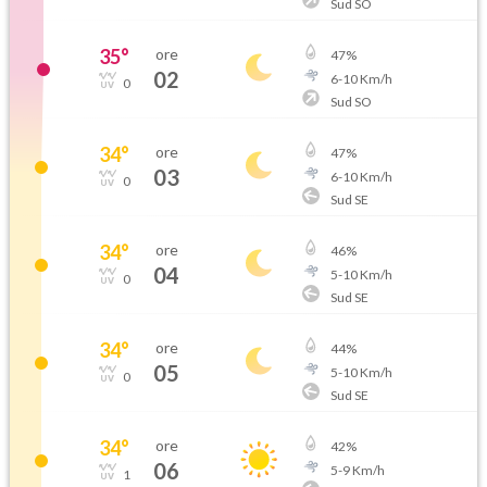
Sud SO
35
°
ore
47
%
02
6
-
10
Km/h
0
Sud SO
34
°
ore
47
%
03
6
-
10
Km/h
0
Sud SE
34
°
ore
46
%
04
5
-
10
Km/h
0
Sud SE
34
°
ore
44
%
05
5
-
10
Km/h
0
Sud SE
34
°
ore
42
%
06
5
-
9
Km/h
1