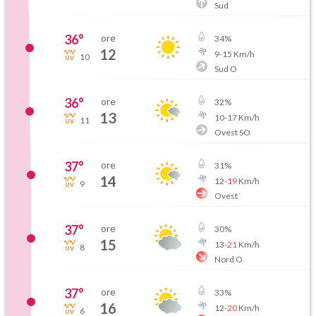
Sud
36
°
ore
34
%
12
9
-
15
Km/h
10
Sud O
36
°
ore
32
%
13
10
-
17
Km/h
11
Ovest SO
37
°
ore
31
%
14
12
-
19
Km/h
9
Ovest
37
°
ore
30
%
15
13
-
21
Km/h
8
Nord O
37
°
ore
33
%
16
12
-
20
Km/h
6