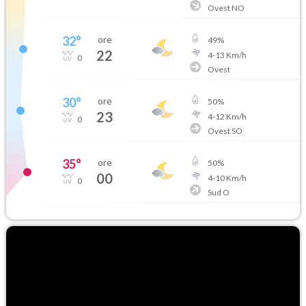
Ovest NO
32
°
ore
49
%
22
4
-
13
Km/h
0
Ovest
30
°
ore
50
%
23
4
-
12
Km/h
0
Ovest SO
35
°
ore
50
%
00
4
-
10
Km/h
0
Sud O