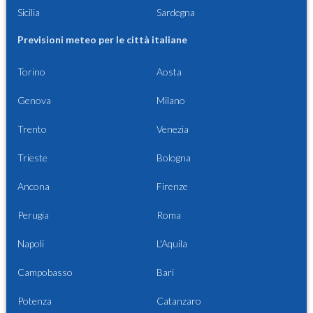
Sicilia
Sardegna
Previsioni meteo per le città italiane
Torino
Aosta
Genova
Milano
Trento
Venezia
Trieste
Bologna
Ancona
Firenze
Perugia
Roma
Napoli
L'Aquila
Campobasso
Bari
Potenza
Catanzaro