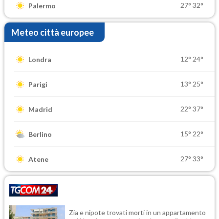
27°
32°
Palermo
Meteo città europee
12°
24°
Londra
13°
25°
Parigi
22°
37°
Madrid
15°
22°
Berlino
27°
33°
Atene
Zia e nipote trovati morti in un appartamento