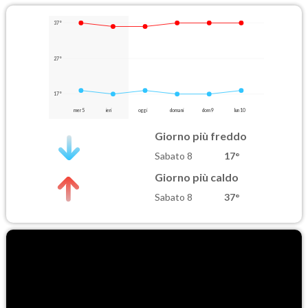
37°
27°
17°
mer 5
ieri
oggi
domani
dom 9
lun 10
Giorno più freddo
Sabato 8
17°
Giorno più caldo
Sabato 8
37°