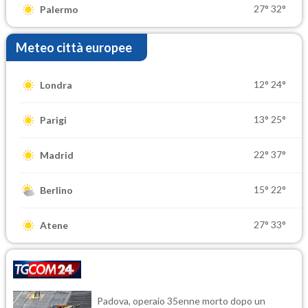
27°
32°
Palermo
Meteo città europee
12°
24°
Londra
13°
25°
Parigi
22°
37°
Madrid
15°
22°
Berlino
27°
33°
Atene
Padova, operaio 35enne morto dopo un