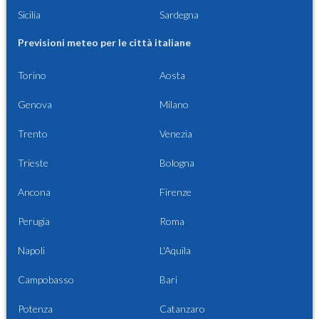
Sicilia
Sardegna
Previsioni meteo per le città italiane
Torino
Aosta
Genova
Milano
Trento
Venezia
Trieste
Bologna
Ancona
Firenze
Perugia
Roma
Napoli
L'Aquila
Campobasso
Bari
Potenza
Catanzaro