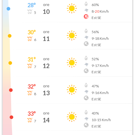
28
°
ore
60
%
10
8
-
20
Km/h
5
Est SE
30
°
ore
56
%
11
9
-
18
Km/h
6
Est SE
31
°
ore
52
%
12
9
-
17
Km/h
7
Est SE
32
°
ore
47
%
13
9
-
16
Km/h
8
Est SE
33
°
ore
43
%
14
10
-
15
Km/h
7
Est SE