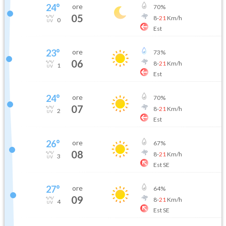
24
°
ore
70
%
05
8
-
21
Km/h
0
Est
23
°
ore
73
%
06
8
-
21
Km/h
1
Est
24
°
ore
70
%
07
8
-
21
Km/h
2
Est
26
°
ore
67
%
08
8
-
21
Km/h
3
Est SE
27
°
ore
64
%
09
8
-
21
Km/h
4
Est SE