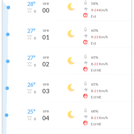
28
°
ore
58
%
00
9
-
24
Km/h
0
Est
27
°
ore
60
%
01
9
-
23
Km/h
0
Est
27
°
ore
63
%
02
8
-
22
Km/h
0
Est NE
26
°
ore
65
%
03
8
-
21
Km/h
0
Est NE
25
°
ore
68
%
04
8
-
21
Km/h
0
Est NE