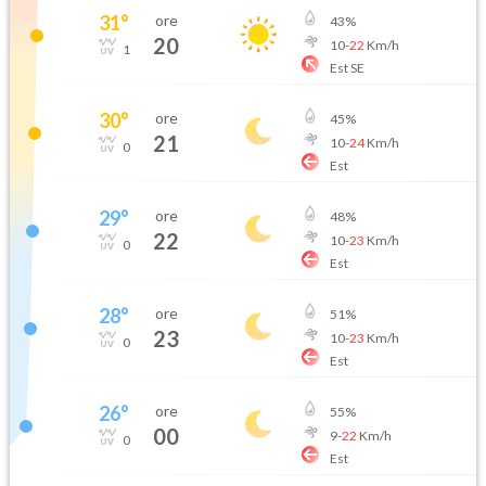
31
°
ore
43
%
20
10
-
22
Km/h
1
Est SE
30
°
ore
45
%
21
10
-
24
Km/h
0
Est
29
°
ore
48
%
22
10
-
23
Km/h
0
Est
28
°
ore
51
%
23
10
-
23
Km/h
0
Est
26
°
ore
55
%
00
9
-
22
Km/h
0
Est