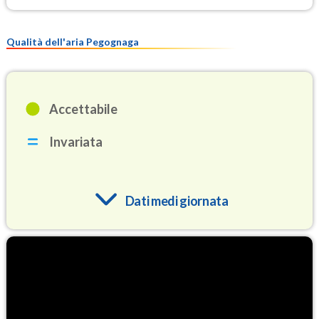
Qualità dell'aria Pegognaga
Accettabile
Invariata
Dati medi giornata
O3
88.9
(Ozono)
NO2
5.0
(Diossido di azoto)