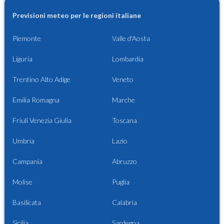
Previsioni meteo per le regioni italiane
Piemonte
Valle d'Aosta
Liguria
Lombardia
Trentino Alto Adige
Veneto
Emilia Romagna
Marche
Friuli Venezia Giulia
Toscana
Umbria
Lazio
Campania
Abruzzo
Molise
Puglia
Basilicata
Calabria
Sicilia
Sardegna