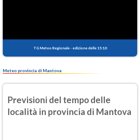
SO2
0.6
(Anidride solforosa)
PM10
14.3
(Materia particolata)
TG Meteo Regionale
-
edizione delle 15:10
PM25
8.0
(Materia particolata)
Meteo provincia di Mantova
Previsioni del tempo delle
località in provincia di Mantova