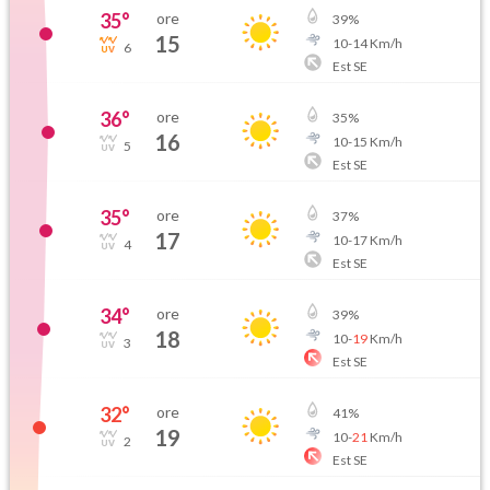
35
°
ore
39
%
15
10
-
14
Km/h
6
Est SE
36
°
ore
35
%
16
10
-
15
Km/h
5
Est SE
35
°
ore
37
%
17
10
-
17
Km/h
4
Est SE
34
°
ore
39
%
18
10
-
19
Km/h
3
Est SE
32
°
ore
41
%
19
10
-
21
Km/h
2
Est SE