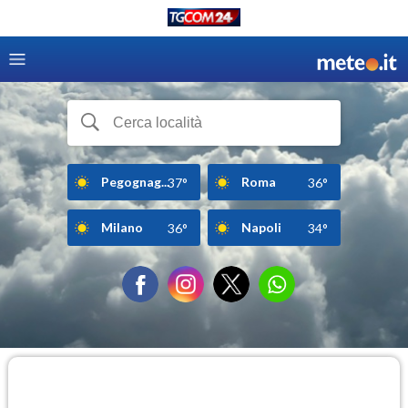
Pegognag...
Roma
37°
36°
Milano
Napoli
36°
34°