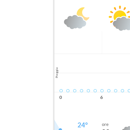
Pioggia
0
6
24
°
ore