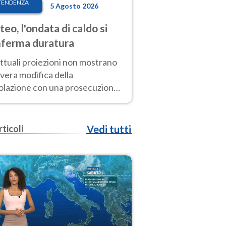
TENDENZA
5 Agosto 2026
eo, l'ondata di caldo si
ferma duratura
ttuali proiezioni non mostrano
vera modifica della
colazione con una prosecuzione
caldo fuori scala per molti
ni, compresa la settimana di
ragosto
rticoli
Vedi tutti