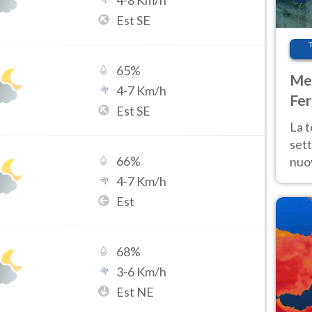
4
-
8
Km/h
Est SE
65
%
Met
4
-
7
Km/h
Fer
Est SE
int
La 
sett
66
%
nuov
11 e
4
-
7
Km/h
anc
Est
68
%
3
-
6
Km/h
Est NE