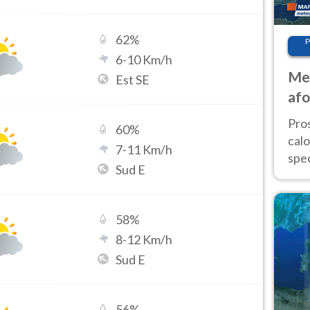
62
%
P
6
-
10
Km/h
Met
Est SE
afo
tem
Pro
60
%
cal
7
-
11
Km/h
spec
Sud E
Sud.
are
58
%
8
-
12
Km/h
Sud E
56
%