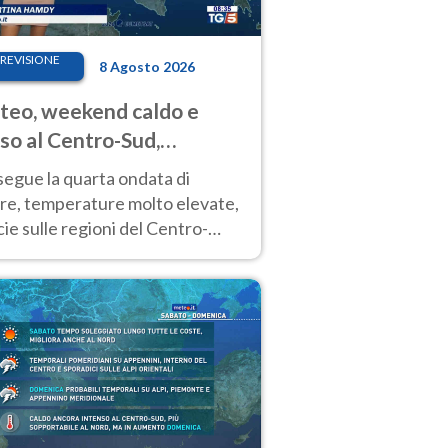
REVISIONE
8 Agosto 2026
eo, weekend caldo e
so al Centro-Sud,
porali sui rilievi
segue la quarta ondata di
ore, temperature molto elevate,
ie sulle regioni del Centro-
 Nuovi temporali di calore sulle
e montuose