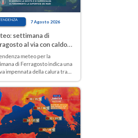
TENDENZA
7 Agosto 2026
eo: settimana di
ragosto al via con caldo
enso e qualche temporale
tendenza meteo per la
imana di Ferragosto indica una
a impennata della calura tra
 14 agosto, con nuovi rialzi
he al Nord.