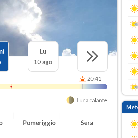
ni
Lu
o
10 ago
20:41
Luna calante
Mete
o
Pomeriggio
Sera