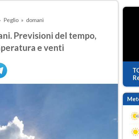
Peglio
domani
i. Previsioni del tempo,
mperatura e venti
T
Re
Mete