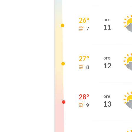
26
°
ore
11
7
27
°
ore
12
8
28
°
ore
13
9