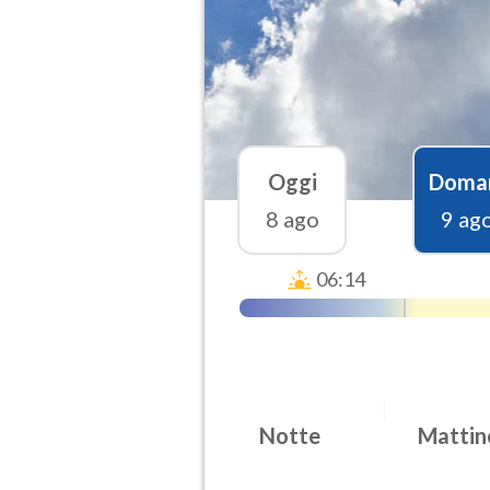
Oggi
Doma
8 ago
9 ag
06:14
Notte
Mattin