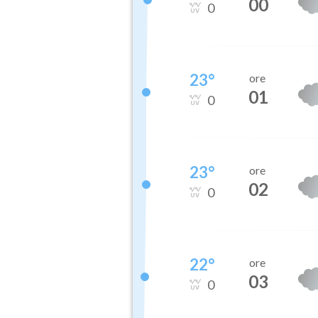
00
0
23
°
ore
01
0
23
°
ore
02
0
22
°
ore
03
0