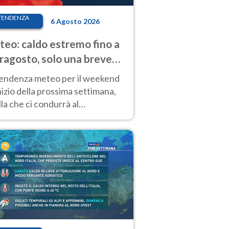
TENDENZA
6 Agosto 2026
eo: caldo estremo fino a
ragosto, solo una breve
sa. Ecco dove
tendenza meteo per il weekend
inizio della prossima settimana,
la che ci condurrà al
ragosto, vede ancora
perature molto elevate