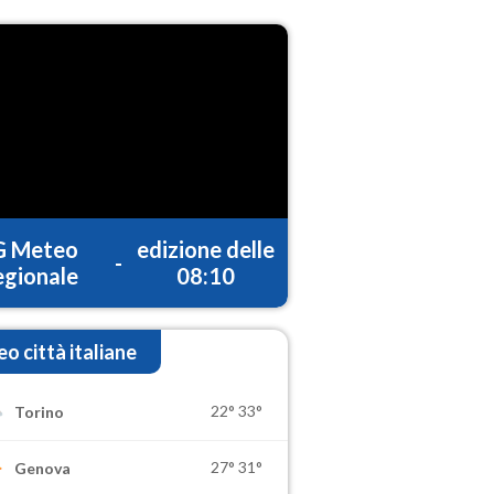
G Meteo
edizione delle
-
gionale
08:10
o città italiane
22°
33°
Torino
27°
31°
Genova