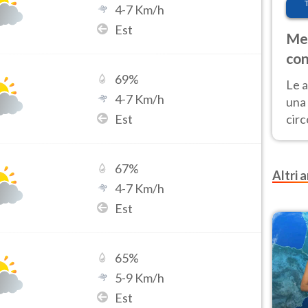
4
-
7
Km/h
Est
Met
con
69
%
Le a
4
-
7
Km/h
una 
Est
cir
del 
gior
67
%
Fer
Altri a
4
-
7
Km/h
Est
65
%
5
-
9
Km/h
Est