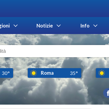
ioni
Notizie
Info
Roma
30°
35°