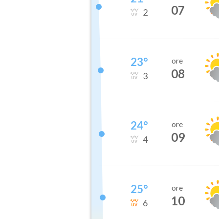
07
2
23
°
ore
08
3
24
°
ore
09
4
25
°
ore
10
6