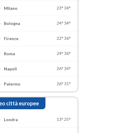
23°
34°
Milano
24°
34°
Bologna
22°
36°
Firenze
24°
36°
Roma
26°
34°
Napoli
26°
31°
Palermo
o città europee
13°
25°
Londra