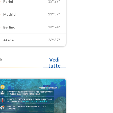
15°
29°
Parigi
21°
37°
Madrid
13°
24°
Berlino
26°
37°
Atene
e
Vedi
tutte