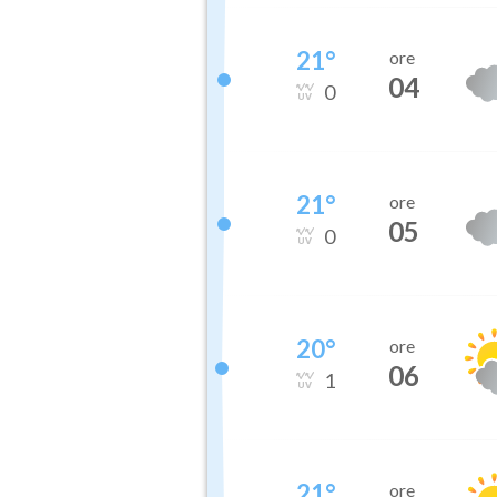
21
°
ore
04
0
21
°
ore
05
0
20
°
ore
06
1
21
°
ore