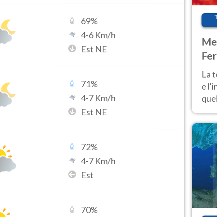
69
%
4
-
6
Km/h
Met
Est NE
Fer
pau
La 
71
%
e l'
4
-
7
Km/h
quel
Fer
Est NE
tem
72
%
4
-
7
Km/h
Est
70
%