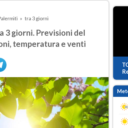
alermiti
tra 3 giorni
 3 giorni. Previsioni del
oni, temperatura e venti
T
Re
Mete