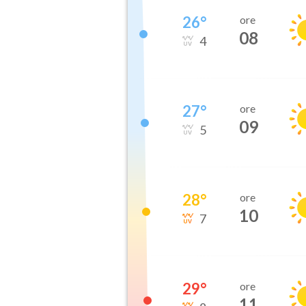
26
°
ore
08
4
27
°
ore
09
5
28
°
ore
10
7
29
°
ore
11