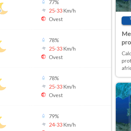
77
%
25
-
33
Km/h
Ovest
Met
78
%
pro
25
-
33
Km/h
Cal
Ovest
prot
afri
poi 
78
%
cam
25
-
33
Km/h
Ovest
79
%
24
-
33
Km/h