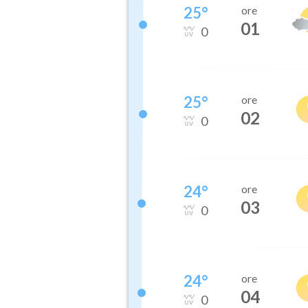
25
°
ore
01
0
25
°
ore
02
0
24
°
ore
03
0
24
°
ore
04
0