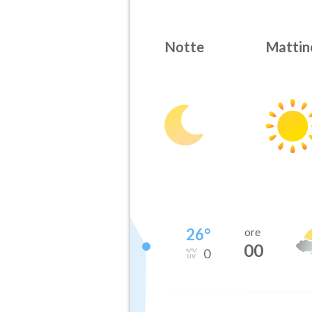
Notte
Mattin
26
°
ore
00
0