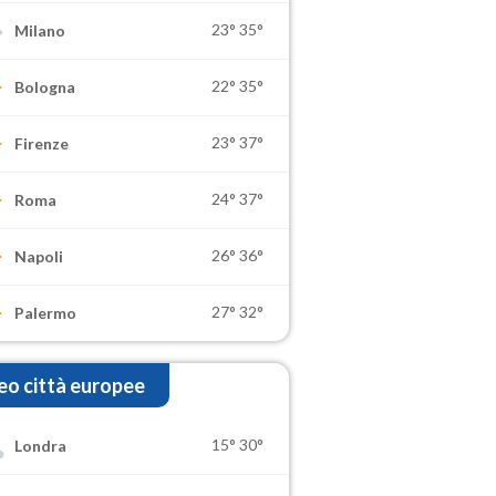
23°
35°
Milano
22°
35°
Bologna
23°
37°
Firenze
24°
37°
Roma
26°
36°
Napoli
27°
32°
Palermo
o città europee
15°
30°
Londra