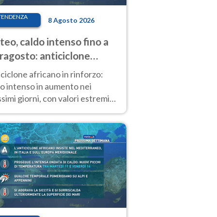
TENDENZA
8 Agosto 2026
eo, caldo intenso fino a
ragosto: anticiclone
icano ancora
ciclone africano in rinforzo:
tagonista
o intenso in aumento nei
simi giorni, con valori estremi
so Ferragosto su gran parte
alia