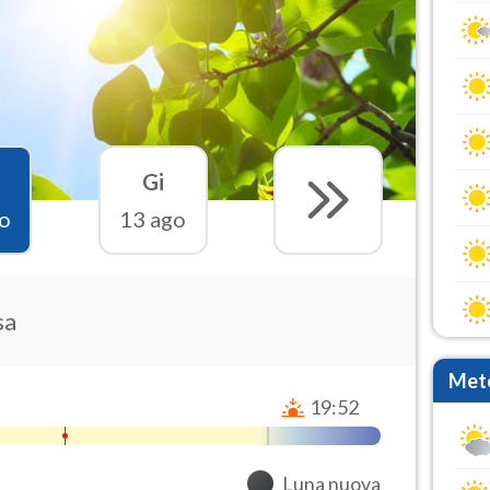
Gi
o
13 ago
sa
Mete
19:52
Luna nuova