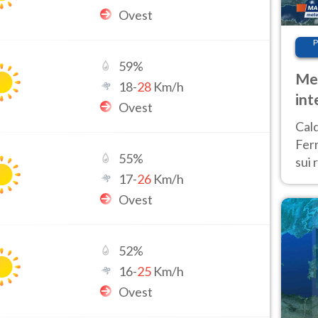
Ovest
P
59
%
Met
18
-
28
Km/h
int
Ovest
Tem
Cald
Ferr
55
%
sui 
17
-
26
Km/h
pros
vers
Ovest
52
%
16
-
25
Km/h
Ovest