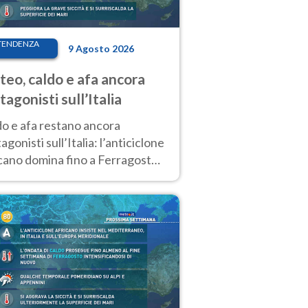
TENDENZA
9 Agosto 2026
eo, caldo e afa ancora
tagonisti sull’Italia
do e afa restano ancora
agonisti sull’Italia: l’anticiclone
cano domina fino a Ferragosto,
potrebbe arrivare un primo
biamento