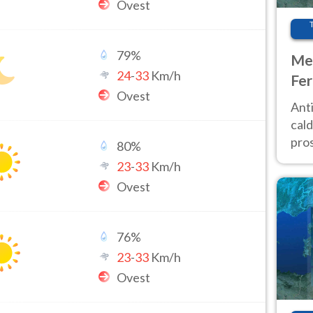
Ovest
79
%
Met
24
-
33
Km/h
Fer
Ovest
afr
Anti
pro
cald
pros
80
%
ver
23
-
33
Km/h
d’It
Ovest
76
%
23
-
33
Km/h
Ovest