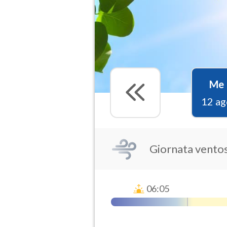
Me
12 ag
Giornata vento
06:05