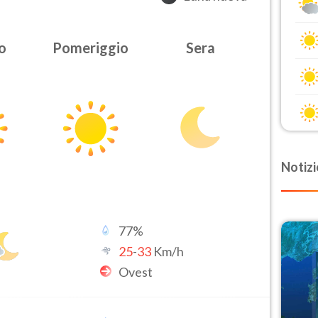
o
Pomeriggio
Sera
Notizi
77
%
25
-
33
Km/h
Ovest