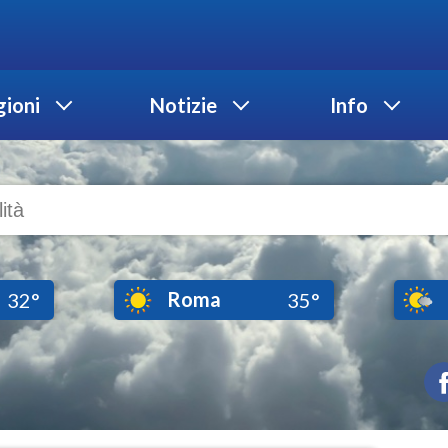
ioni
Notizie
Info
Roma
32°
35°