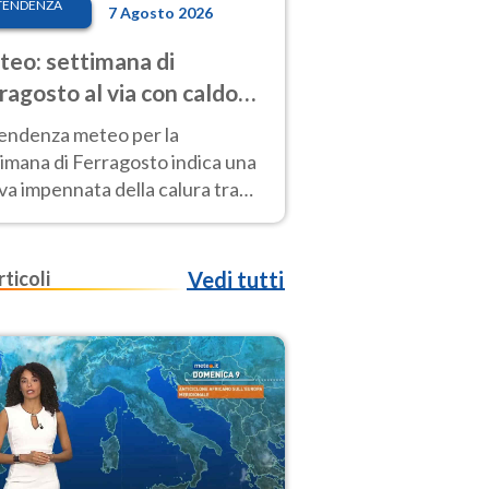
TENDENZA
7 Agosto 2026
eo: settimana di
ragosto al via con caldo
enso e qualche temporale
tendenza meteo per la
imana di Ferragosto indica una
a impennata della calura tra
 14 agosto, con nuovi rialzi
he al Nord.
rticoli
Vedi tutti