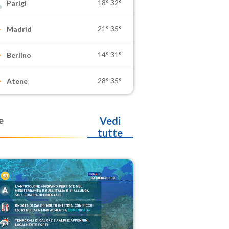
18°
32°
Parigi
21°
35°
Madrid
14°
31°
Berlino
28°
35°
Atene
e
Vedi
tutte