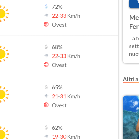
72
%
22
-
33
Km/h
Met
Ovest
Fer
int
La 
sett
68
%
nuov
22
-
33
Km/h
11 e
Ovest
anc
Altri a
65
%
21
-
31
Km/h
Ovest
62
%
19
-
30
Km/h