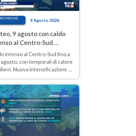
REVISIONE
9 Agosto 2026
eo, 9 agosto con caldo
enso al Centro-Sud.
porali sui rilievi
o intenso al Centro-Sud fino a
agosto, con temporali di calore
rilievi. Nuova intensificazione la
sima settimana, con valori
o i 40 °C