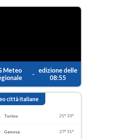
G Meteo
edizione delle
-
gionale
08:55
o città italiane
25°
33°
Torino
27°
31°
Genova