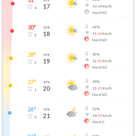
31
°
17
10
-
19
Km/h
4
Nord NO
30
°
ore
42
%
18
11
-
20
Km/h
3
Nord NO
28
°
ore
45
%
19
12
-
22
Km/h
2
Nord NO
27
°
ore
49
%
20
13
-
23
Km/h
1
Nord NO
26
°
ore
52
%
21
14
-
25
Km/h
0
Nord O