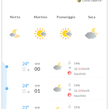
Luna calante
Notte
Mattino
Pomeriggio
Sera
24
°
ore
54
%
00
12
-
22
Km/h
0
Nord NO
24
°
ore
54
%
01
12
-
20
Km/h
0
Nord NO
23
°
ore
55
%