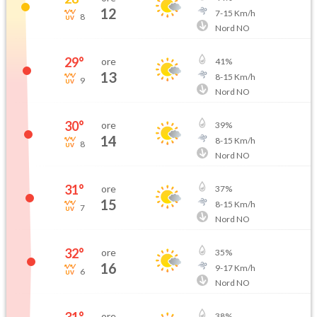
12
7
-
15
Km/h
8
Nord NO
29
°
ore
41
%
13
8
-
15
Km/h
9
Nord NO
30
°
ore
39
%
14
8
-
15
Km/h
8
Nord NO
31
°
ore
37
%
15
8
-
15
Km/h
7
Nord NO
32
°
ore
35
%
16
9
-
17
Km/h
6
Nord NO
ore
38
%