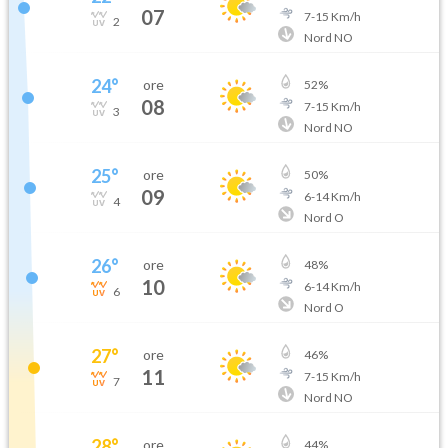
07
7
-
15
Km/h
2
Nord NO
24
°
ore
52
%
08
7
-
15
Km/h
3
Nord NO
25
°
ore
50
%
09
6
-
14
Km/h
4
Nord O
26
°
ore
48
%
10
6
-
14
Km/h
6
Nord O
27
°
ore
46
%
11
7
-
15
Km/h
7
Nord NO
28
°
ore
44
%