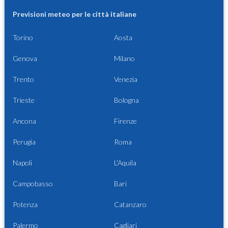
Previsioni meteo per le città italiane
Torino
Aosta
Genova
Milano
Trento
Venezia
Trieste
Bologna
Ancona
Firenze
Perugia
Roma
Napoli
L'Aquila
Campobasso
Bari
Potenza
Catanzaro
Palermo
Cagliari