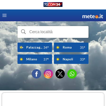
Palazzag...
Roma
34°
35°
Milano
Napoli
37°
33°