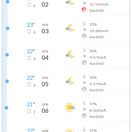
02
11
-
19
Km/h
0
Nord NO
23
°
ore
55
%
03
10
-
18
Km/h
0
Nord NO
22
°
ore
56
%
04
9
-
17
Km/h
0
Nord NO
22
°
ore
56
%
05
9
-
17
Km/h
0
Nord NO
21
°
ore
57
%
06
8
-
16
Km/h
1
Nord NO
22
°
ore
55
%