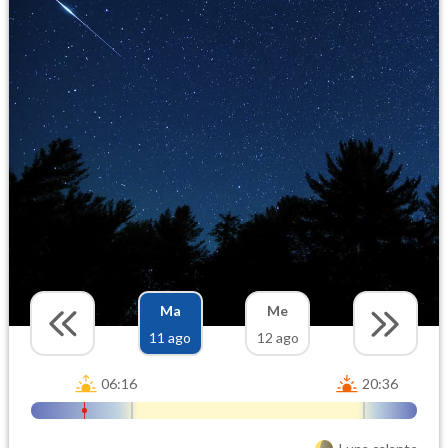
Ma
Me
11 ago
12 ago
06:16
20:36