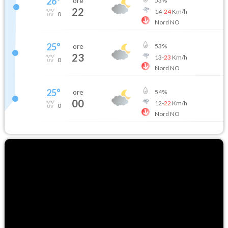
26
°
ore
53
%
22
14
-
24
Km/h
0
Nord NO
25
°
ore
53
%
23
13
-
23
Km/h
0
Nord NO
25
°
ore
54
%
00
12
-
22
Km/h
0
Nord NO