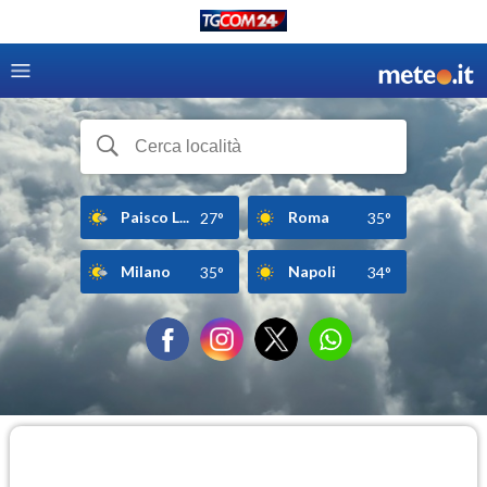
Paisco L...
Roma
27°
35°
Milano
Napoli
35°
34°