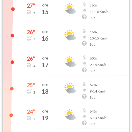
27
°
ore
56
%
15
11
-
16
Km/h
5
Sud
26
°
ore
58
%
16
10
-
15
Km/h
4
Sud
26
°
ore
60
%
17
9
-
15
Km/h
4
Sud
25
°
ore
62
%
18
9
-
14
Km/h
3
Sud
24
°
ore
64
%
19
8
-
13
Km/h
2
Sud