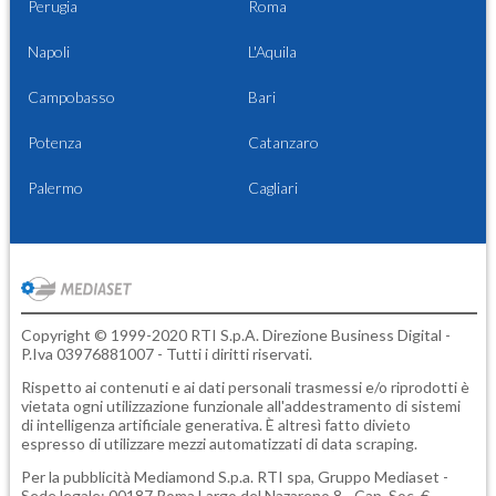
Perugia
Roma
Napoli
L'Aquila
Campobasso
Bari
Potenza
Catanzaro
Palermo
Cagliari
Copyright © 1999-2020 RTI S.p.A. Direzione Business Digital -
P.Iva 03976881007 - Tutti i diritti riservati.
Rispetto ai contenuti e ai dati personali trasmessi e/o riprodotti è
vietata ogni utilizzazione funzionale all'addestramento di sistemi
di intelligenza artificiale generativa. È altresì fatto divieto
espresso di utilizzare mezzi automatizzati di data scraping.
Per la pubblicità
Mediamond S.p.a.
RTI spa, Gruppo Mediaset -
Sede legale: 00187 Roma Largo del Nazareno 8 - Cap. Soc. €