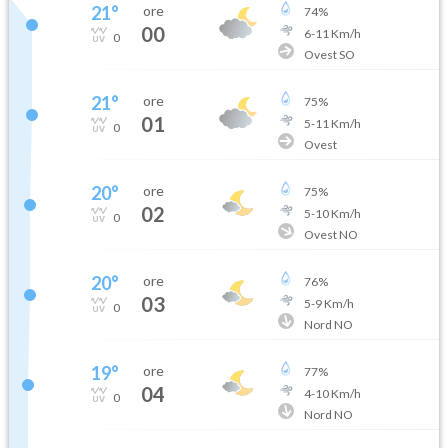
21
°
ore
74
%
00
6
-
11
Km/h
0
Ovest SO
21
°
ore
75
%
01
5
-
11
Km/h
0
Ovest
20
°
ore
75
%
02
5
-
10
Km/h
0
Ovest NO
20
°
ore
76
%
03
5
-
9
Km/h
0
Nord NO
19
°
ore
77
%
04
4
-
10
Km/h
0
Nord NO