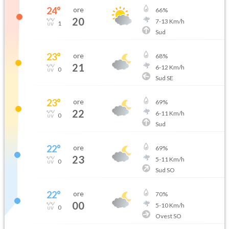
24
°
ore
66
%
20
7
-
13
Km/h
1
Sud
23
°
ore
68
%
21
6
-
12
Km/h
0
Sud SE
23
°
ore
69
%
22
6
-
11
Km/h
0
Sud
22
°
ore
69
%
23
5
-
11
Km/h
0
Sud SO
22
°
ore
70
%
00
5
-
10
Km/h
0
Ovest SO