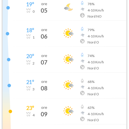
19
°
ore
78
%
05
4
-
10
Km/h
0
Nord NO
18
°
ore
79
%
06
4
-
10
Km/h
1
Nord O
20
°
ore
74
%
07
4
-
10
Km/h
2
Nord O
21
°
ore
68
%
08
4
-
10
Km/h
3
Nord O
23
°
ore
63
%
09
4
-
10
Km/h
4
Nord O