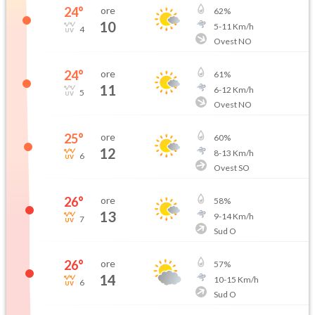
24
°
ore
62
%
10
5
-
11
Km/h
4
Ovest NO
24
°
ore
61
%
11
6
-
12
Km/h
5
Ovest NO
25
°
ore
60
%
12
8
-
13
Km/h
6
Ovest SO
26
°
ore
58
%
13
9
-
14
Km/h
7
Sud O
26
°
ore
57
%
14
10
-
15
Km/h
6
Sud O