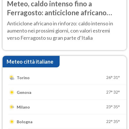
Meteo, caldo intenso fino a
Ferragosto: anticiclone africano
ancora protagonista
Anticiclone africano in rinforzo: caldo intenso in
aumento nei prossimi giorni, con valori estremi
verso Ferragosto su gran parte d’Italia
Meteo città italiane
26°
31°
Torino
27°
32°
Genova
23°
35°
Milano
22°
35°
Bologna