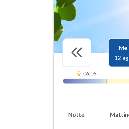
Me
12 ag
06:06
Notte
Mattin