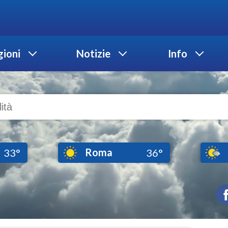
ioni
Notizie
Info
Roma
33°
36°