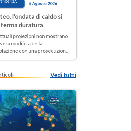
TENDENZA
5 Agosto 2026
eo, l'ondata di caldo si
ferma duratura
ttuali proiezioni non mostrano
vera modifica della
colazione con una prosecuzione
caldo fuori scala per molti
ni, compresa la settimana di
ragosto
rticoli
Vedi tutti