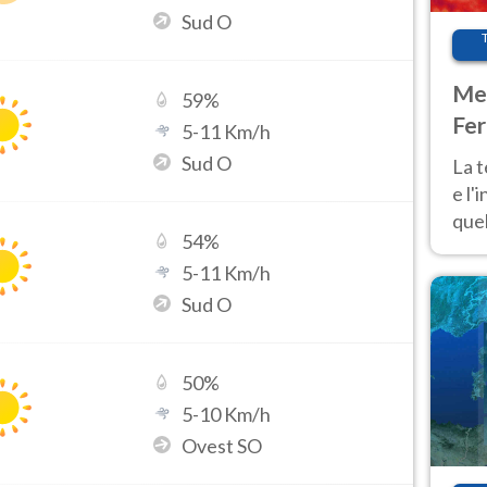
Sud O
Met
59
%
Fer
5
-
11
Km/h
pau
Sud O
La 
e l'
quel
54
%
Fer
5
-
11
Km/h
tem
Sud O
50
%
5
-
10
Km/h
Ovest SO