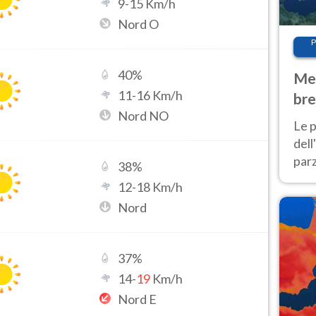
9
-
15
Km/h
Nord O
P
40
%
Met
11
-
16
Km/h
bre
Nord NO
Nor
Le p
dell
parz
38
%
al 
12
-
18
Km/h
40 g
Nord
37
%
14
-
19
Km/h
Nord E