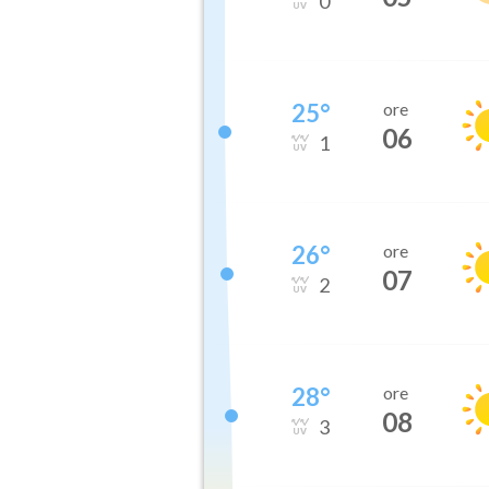
0
25
°
ore
06
1
26
°
ore
07
2
28
°
ore
08
3