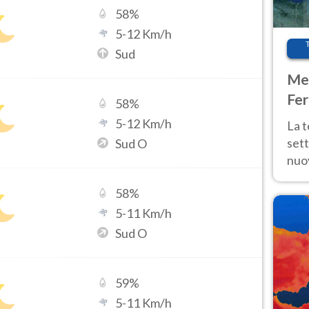
58
%
5
-
12
Km/h
Sud
Met
Fer
58
%
int
5
-
12
Km/h
La 
sett
Sud O
nuov
11 e
58
%
anc
5
-
11
Km/h
Sud O
59
%
5
-
11
Km/h