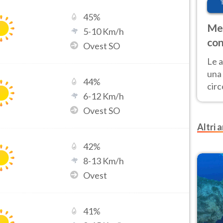
45
%
Met
5
-
10
Km/h
con
Ovest SO
Le a
una 
44
%
cir
6
-
12
Km/h
del 
Ovest SO
gior
Fer
Altri a
42
%
8
-
13
Km/h
Ovest
41
%