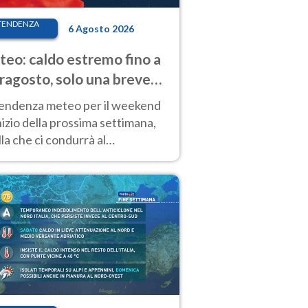
TENDENZA
6 Agosto 2026
eo: caldo estremo fino a
ragosto, solo una breve
sa. Ecco dove
tendenza meteo per il weekend
inizio della prossima settimana,
la che ci condurrà al
ragosto, vede ancora
perature molto elevate