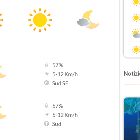
57
%
Notizi
5
-
12
Km/h
Sud SE
57
%
5
-
12
Km/h
Sud