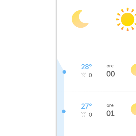
28
°
ore
00
0
27
°
ore
01
0