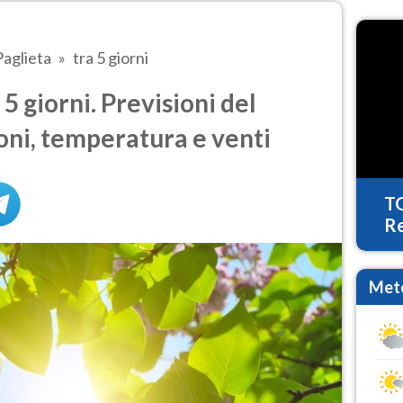
Paglieta
tra 5 giorni
5 giorni. Previsioni del
oni, temperatura e venti
T
Re
Mete