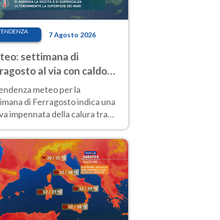
TENDENZA
7 Agosto 2026
eo: settimana di
ragosto al via con caldo
enso e qualche temporale
tendenza meteo per la
imana di Ferragosto indica una
a impennata della calura tra
 14 agosto, con nuovi rialzi
he al Nord.