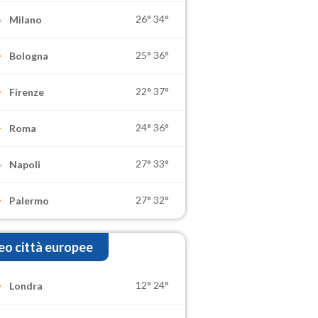
26°
34°
Milano
25°
36°
Bologna
22°
37°
Firenze
24°
36°
Roma
27°
33°
Napoli
27°
32°
Palermo
o città europee
12°
24°
Londra