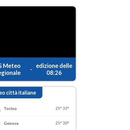
G Meteo
edizione delle
-
gionale
08:26
o città italiane
25°
33°
Torino
25°
30°
Genova