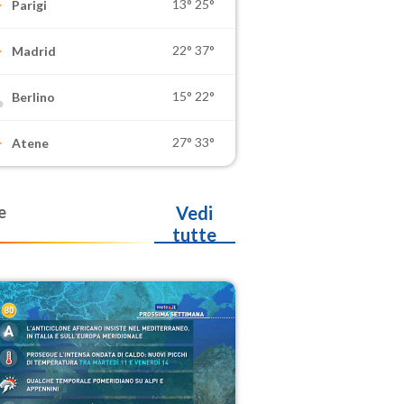
13°
25°
Parigi
22°
37°
Madrid
15°
22°
Berlino
27°
33°
Atene
e
Vedi
tutte