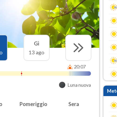
Gi
o
13 ago
20:07
Luna nuova
Mete
o
Pomeriggio
Sera