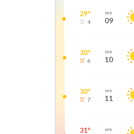
29
°
ore
09
4
30
°
ore
10
6
30
°
ore
11
7
31
°
ore