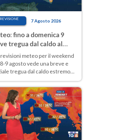
REVISIONE
7 Agosto 2026
eo: fino a domenica 9
ve tregua dal caldo al
d! Altrove calura e afa
revisioni meteo per il weekend
'8-9 agosto vede una breve e
iale tregua dal caldo estremo
Nord mentre altrove persistono
radi.