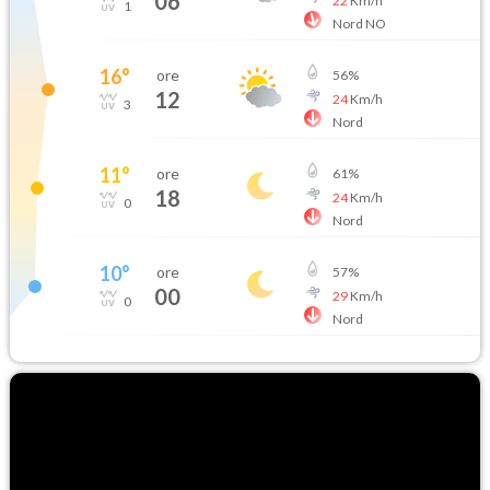
06
22
Km/h
1
Nord NO
16
°
ore
56
%
12
24
Km/h
3
Nord
11
°
ore
61
%
18
24
Km/h
0
Nord
10
°
ore
57
%
00
29
Km/h
0
Nord