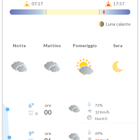
07:17
17:57
Luna calante
Notte
Mattino
Pomeriggio
Sera
6
°
ore
73
%
00
12
Km/h
0
Nord O
9
°
ore
69
%