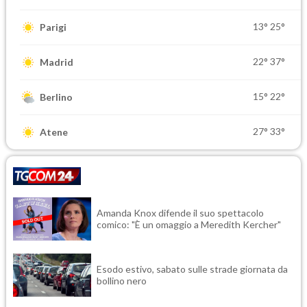
13°
25°
Parigi
22°
37°
Madrid
15°
22°
Berlino
27°
33°
Atene
Amanda Knox difende il suo spettacolo
comico: "È un omaggio a Meredith Kercher"
Esodo estivo, sabato sulle strade giornata da
bollino nero