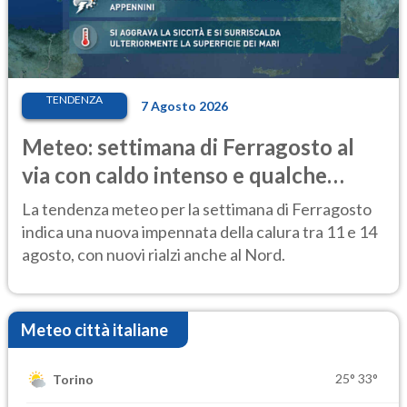
TENDENZA
7 Agosto 2026
Meteo: settimana di Ferragosto al
via con caldo intenso e qualche
temporale
La tendenza meteo per la settimana di Ferragosto
indica una nuova impennata della calura tra 11 e 14
agosto, con nuovi rialzi anche al Nord.
Meteo città italiane
25°
33°
Torino