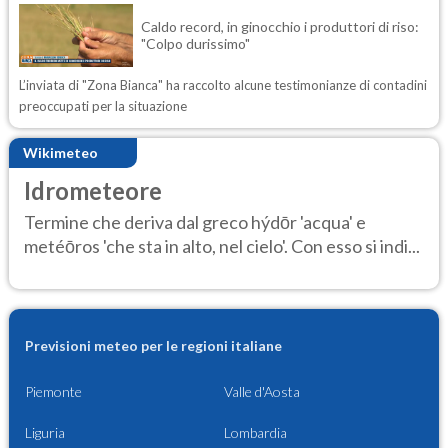
Caldo record, in ginocchio i produttori di riso:
"Colpo durissimo"
L’inviata di "Zona Bianca" ha raccolto alcune testimonianze di contadini
preoccupati per la situazione
Wikimeteo
Idrometeore
Termine che deriva dal greco hýdōr 'acqua' e
metéōros 'che sta in alto, nel cielo'. Con esso si indi...
Previsioni meteo per le regioni italiane
Piemonte
Valle d'Aosta
Liguria
Lombardia