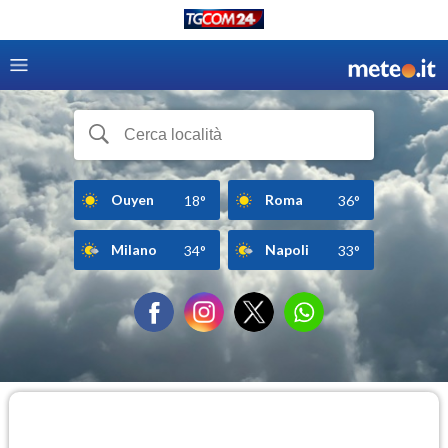
Ouyen
Roma
18°
36°
Milano
Napoli
34°
33°