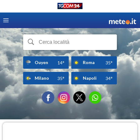
Ouyen
Roma
14°
35°
Milano
Napoli
35°
34°