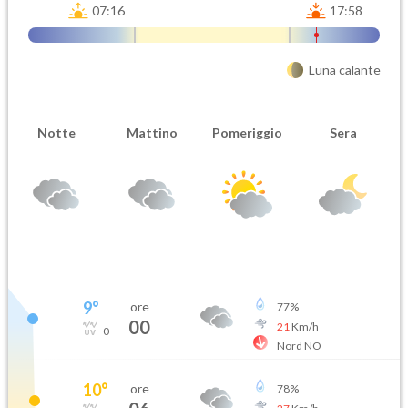
07:16
17:58
Luna calante
Notte
Mattino
Pomeriggio
Sera
9
°
ore
77
%
00
21
Km/h
0
Nord NO
10
°
ore
78
%