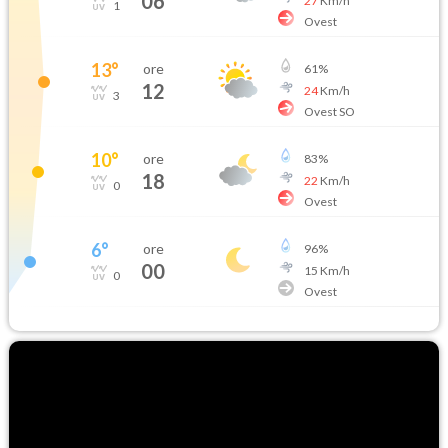
06
27
Km/h
1
Ovest
13
°
ore
61
%
12
24
Km/h
3
Ovest SO
10
°
ore
83
%
18
22
Km/h
0
Ovest
6
°
ore
96
%
00
15
Km/h
0
Ovest