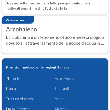
È la prima volta quest'anno che tutti i principali centri urbani
monitorati sono al massimo livello di allerta
Wikimeteo
Arcobaleno
L'arcobaleno è un fenomeno ottico e meteorologico
dovuto all'attraversamento delle gocce d'acqua in ...
Previsioni meteo per le regioni italiane
Piemonte
Valle d'Aosta
Liguria
Lombardia
Trentino Alto Adige
Veneto
Emilia Romagna
Marche