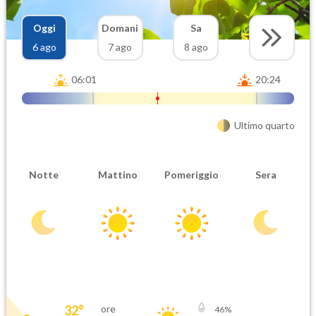
Oggi
Domani
Sa
6 ago
7 ago
8 ago
06:01
20:24
Ultimo quarto
Notte
Mattino
Pomeriggio
Sera
32
°
ore
46
%