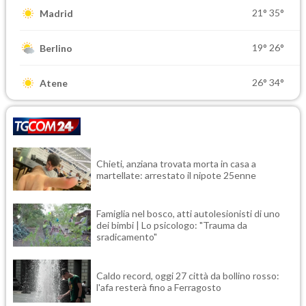
21°
35°
Madrid
19°
26°
Berlino
26°
34°
Atene
Chieti, anziana trovata morta in casa a
martellate: arrestato il nipote 25enne
Famiglia nel bosco, atti autolesionisti di uno
dei bimbi | Lo psicologo: "Trauma da
sradicamento"
Caldo record, oggi 27 città da bollino rosso:
l'afa resterà fino a Ferragosto