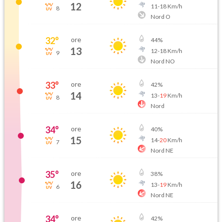
12
11
-
18
Km/h
8
Nord O
32
°
ore
44
%
13
12
-
18
Km/h
9
Nord NO
33
°
ore
42
%
14
13
-
19
Km/h
8
Nord
34
°
ore
40
%
15
14
-
20
Km/h
7
Nord NE
35
°
ore
38
%
16
13
-
19
Km/h
6
Nord NE
34
°
ore
42
%