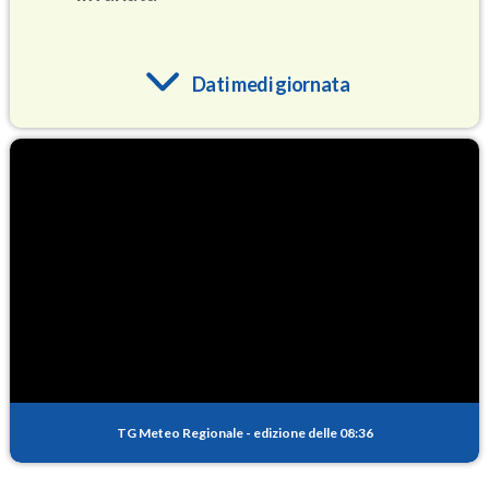
Dati medi giornata
O3
86.9
(Ozono)
NO2
3.3
(Diossido di azoto)
SO2
0.4
(Anidride solforosa)
PM10
18.8
(Materia particolata)
TG Meteo Regionale
-
edizione delle 08:36
PM25