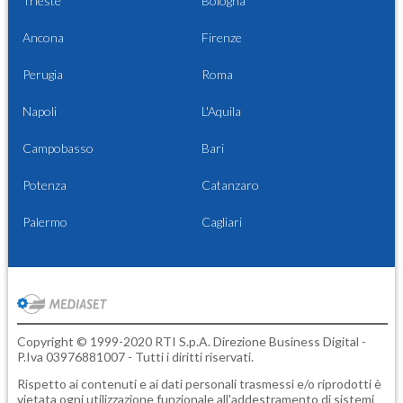
Trieste
Bologna
Ancona
Firenze
Perugia
Roma
Napoli
L'Aquila
Campobasso
Bari
Potenza
Catanzaro
Palermo
Cagliari
Copyright © 1999-2020 RTI S.p.A. Direzione Business Digital -
P.Iva 03976881007 - Tutti i diritti riservati.
Rispetto ai contenuti e ai dati personali trasmessi e/o riprodotti è
vietata ogni utilizzazione funzionale all'addestramento di sistemi