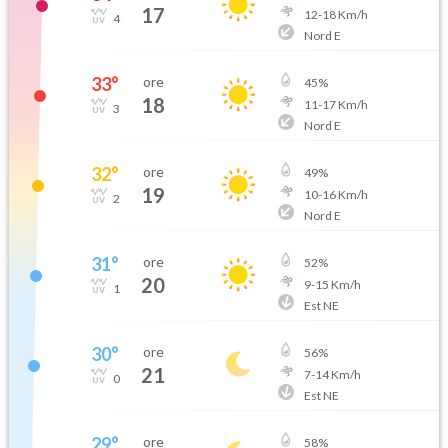
17
12
-
18
Km/h
4
Nord E
33
°
ore
45
%
18
11
-
17
Km/h
3
Nord E
32
°
ore
49
%
19
10
-
16
Km/h
2
Nord E
31
°
ore
52
%
20
9
-
15
Km/h
1
Est NE
30
°
ore
56
%
21
7
-
14
Km/h
0
Est NE
29
°
ore
58
%