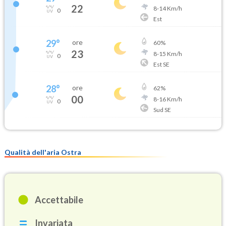
22
8
-
14
Km/h
0
Est
29
°
ore
60
%
23
8
-
15
Km/h
0
Est SE
28
°
ore
62
%
00
8
-
16
Km/h
0
Sud SE
Qualità dell'aria Ostra
Accettabile
Invariata