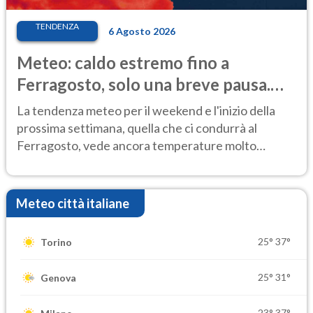
TENDENZA
6 Agosto 2026
Meteo: caldo estremo fino a
Ferragosto, solo una breve pausa.
Ecco dove
La tendenza meteo per il weekend e l'inizio della
prossima settimana, quella che ci condurrà al
Ferragosto, vede ancora temperature molto
elevate
Meteo città italiane
25°
37°
Torino
25°
31°
Genova
23°
37°