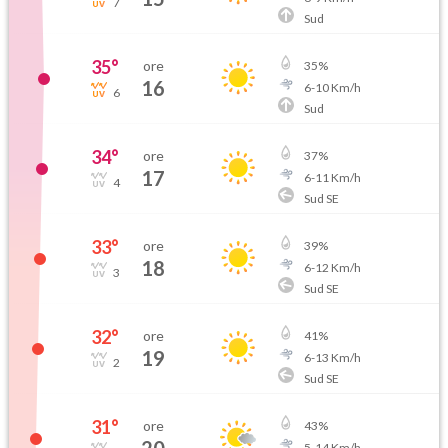
7
Sud
35
°
ore
35
%
16
6
-
10
Km/h
6
Sud
34
°
ore
37
%
17
6
-
11
Km/h
4
Sud SE
33
°
ore
39
%
18
6
-
12
Km/h
3
Sud SE
32
°
ore
41
%
19
6
-
13
Km/h
2
Sud SE
31
°
ore
43
%
5
-
14
Km/h