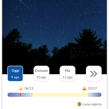
Oggi
Domani
Ma
9 ago
10 ago
11 ago
06:13
20:37
Luna calante