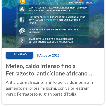
TENDENZA
8 Agosto 2026
Meteo, caldo intenso fino a
Ferragosto: anticiclone africano
ancora protagonista
Anticiclone africano in rinforzo: caldo intenso in
aumento nei prossimi giorni, con valori estremi
verso Ferragosto su gran parte d’Italia