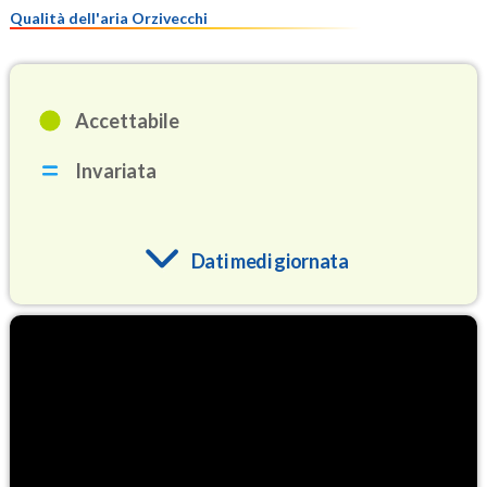
Qualità dell'aria Orzivecchi
Accettabile
Invariata
Dati medi giornata
O3
94.3
(Ozono)
NO2
5.9
(Diossido di azoto)
SO2