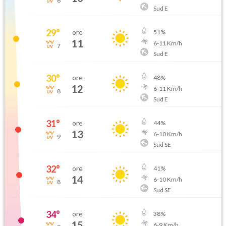
6
Sud E
29
°
ore
51
%
11
6
-
11
Km/h
7
Sud E
30
°
ore
48
%
12
6
-
11
Km/h
8
Sud E
31
°
ore
44
%
13
6
-
10
Km/h
9
Sud SE
32
°
ore
41
%
14
6
-
10
Km/h
8
Sud SE
34
°
ore
38
%
15
6
-
9
Km/h