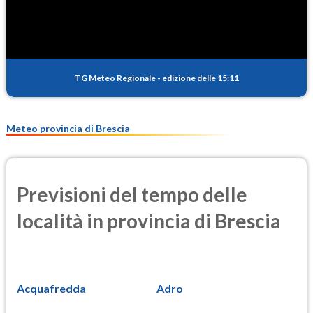
0.6
(Anidride solforosa)
PM10
15.5
(Materia particolata)
TG Meteo Regionale
-
edizione delle 15:11
PM25
10.6
(Materia particolata)
Meteo provincia di Brescia
Previsioni del tempo delle
località in provincia di Brescia
Acquafredda
Adro