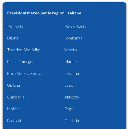
Previsioni meteo per le regioni italiane
Piemonte
Valle d'Aosta
Liguria
Lombardia
Trentino Alto Adige
Veneto
Emilia Romagna
Marche
Friuli Venezia Giulia
Toscana
Umbria
Lazio
Campania
Abruzzo
Molise
Puglia
Basilicata
Calabria