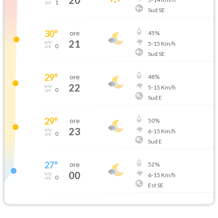
20
1
Sud SE
30
°
ore
45
%
21
5
-
15
Km/h
0
Sud SE
29
°
ore
48
%
22
5
-
15
Km/h
0
Sud E
29
°
ore
50
%
23
6
-
15
Km/h
0
Sud E
27
°
ore
52
%
00
6
-
15
Km/h
0
Est SE