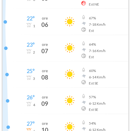
Est NE
22
°
ore
67
%
06
7
-
18
Km/h
1
Est
23
°
ore
64
%
07
7
-
16
Km/h
2
Est
25
°
ore
60
%
08
6
-
14
Km/h
3
Est SE
26
°
ore
57
%
09
6
-
12
Km/h
4
Est SE
27
°
ore
54
%
10
6
-
12
Km/h