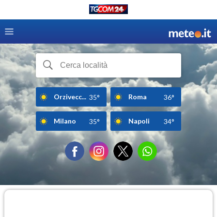
Orzivecc...
Roma
35°
36°
Milano
Napoli
35°
34°