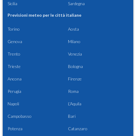
Sicilia
Sardegna
Previsioni meteo per le città italiane
Torino
Aosta
Genova
Milano
Trento
Venezia
Trieste
Bologna
Ancona
Firenze
Perugia
Roma
Napoli
L'Aquila
Campobasso
Bari
Potenza
Catanzaro