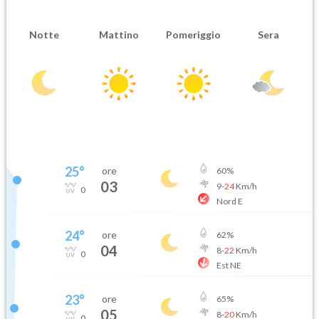
Notte
Mattino
Pomeriggio
Sera
25
°
ore
60
%
03
9
-
24
Km/h
0
Nord E
24
°
ore
62
%
04
8
-
22
Km/h
0
Est NE
23
°
ore
65
%
05
8
-
20
Km/h
0