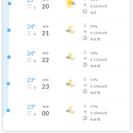
20
6
-
12
Km/h
1
Sud
24
°
ore
55
%
21
5
-
11
Km/h
0
Sud SE
24
°
ore
56
%
22
5
-
11
Km/h
0
Sud SE
23
°
ore
57
%
23
5
-
10
Km/h
0
Sud SE
23
°
ore
57
%
00
5
-
10
Km/h
0
Sud SE