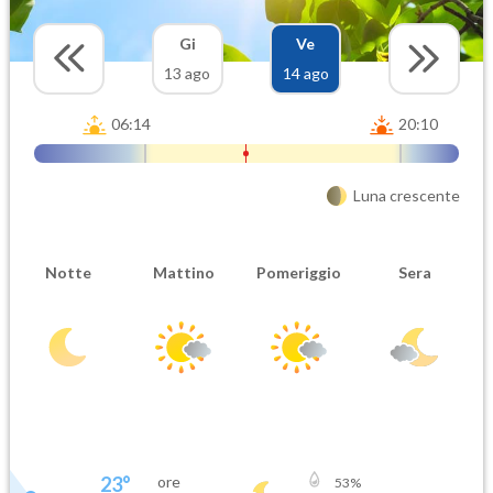
Gi
Ve
13 ago
14 ago
06:14
20:10
Luna crescente
Notte
Mattino
Pomeriggio
Sera
23
°
ore
53
%