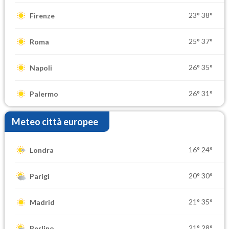
23°
38°
Firenze
25°
37°
Roma
26°
35°
Napoli
26°
31°
Palermo
Meteo città europee
16°
24°
Londra
20°
30°
Parigi
21°
35°
Madrid
21°
28°
Berlino