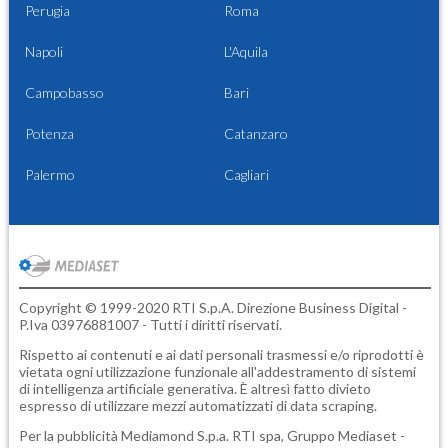
Perugia
Roma
Napoli
L'Aquila
Campobasso
Bari
Potenza
Catanzaro
Palermo
Cagliari
Copyright © 1999-2020 RTI S.p.A. Direzione Business Digital -
P.Iva 03976881007 - Tutti i diritti riservati.
Rispetto ai contenuti e ai dati personali trasmessi e/o riprodotti è
vietata ogni utilizzazione funzionale all'addestramento di sistemi
di intelligenza artificiale generativa. È altresì fatto divieto
espresso di utilizzare mezzi automatizzati di data scraping.
Per la pubblicità
Mediamond S.p.a.
RTI spa, Gruppo Mediaset -