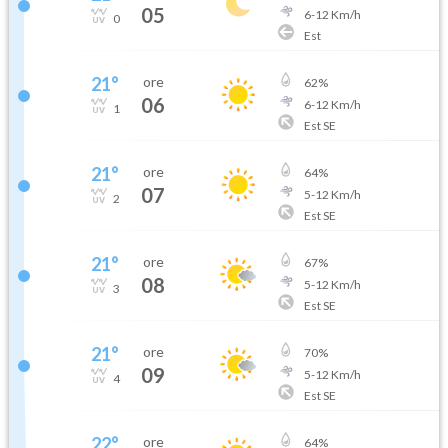
05
6
-
12
Km/h
0
Est
21
°
ore
62
%
06
6
-
12
Km/h
1
Est SE
21
°
ore
64
%
07
5
-
12
Km/h
2
Est SE
21
°
ore
67
%
08
5
-
12
Km/h
3
Est SE
21
°
ore
70
%
09
5
-
12
Km/h
4
Est SE
22
°
ore
64
%