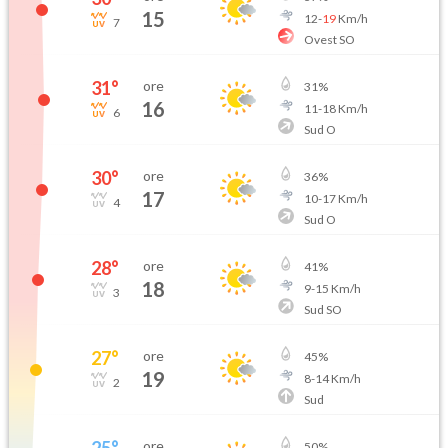
15
12
-
19
Km/h
7
Ovest SO
31
°
ore
31
%
16
11
-
18
Km/h
6
Sud O
30
°
ore
36
%
17
10
-
17
Km/h
4
Sud O
28
°
ore
41
%
18
9
-
15
Km/h
3
Sud SO
27
°
ore
45
%
19
8
-
14
Km/h
2
Sud
25
°
ore
50
%