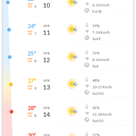
10
6
-
13
Km/h
6
Est SE
24
°
ore
59
%
11
7
-
14
Km/h
7
Sud E
25
°
ore
53
%
12
8
-
16
Km/h
8
Sud
27
°
ore
48
%
13
10
-
17
Km/h
9
Sud SO
28
°
ore
42
%
14
11
-
18
Km/h
8
Sud SO
30
°
ore
37
%