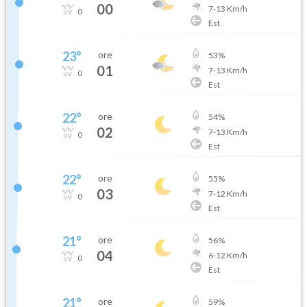
00
7
-
13
Km/h
0
Est
23
°
ore
53
%
01
7
-
13
Km/h
0
Est
22
°
ore
54
%
02
7
-
13
Km/h
0
Est
22
°
ore
55
%
03
7
-
12
Km/h
0
Est
21
°
ore
56
%
04
6
-
12
Km/h
0
Est
21
°
ore
59
%