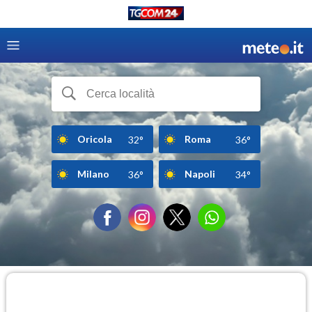
Oricola
Roma
32°
36°
Milano
Napoli
36°
34°