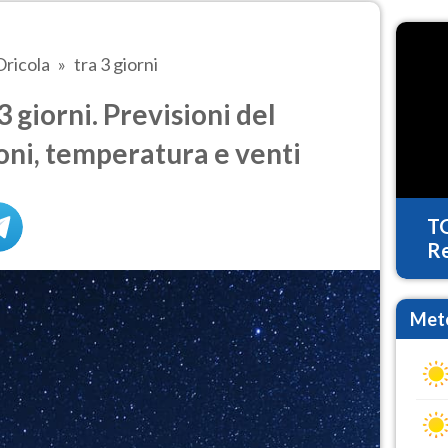
Oricola
tra 3 giorni
 giorni. Previsioni del
oni, temperatura e venti
T
Re
Mete