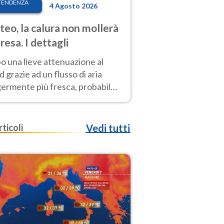
TENDENZA
4 Agosto 2026
eo, la calura non mollerà
presa. I dettagli
o una lieve attenuazione al
 grazie ad un flusso di aria
germente più fresca, probabile
o rinforzo dell’anticiclone
icano entro Ferragosto
rticoli
Vedi tutti