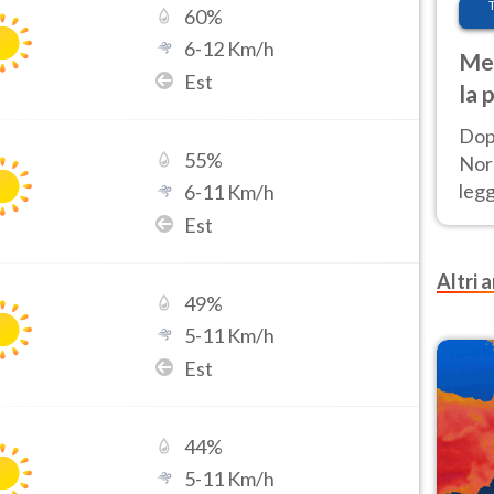
60
%
6
-
12
Km/h
Met
Est
la 
Dop
55
%
Nord
leg
6
-
11
Km/h
nuov
Est
afr
Altri a
49
%
5
-
11
Km/h
Est
44
%
5
-
11
Km/h