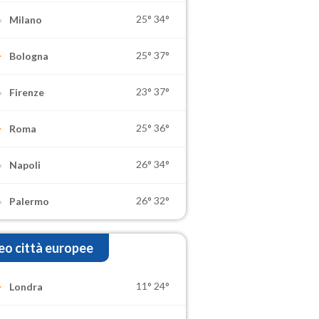
25°
34°
Milano
25°
37°
Bologna
23°
37°
Firenze
25°
36°
Roma
26°
34°
Napoli
26°
32°
Palermo
o città europee
11°
24°
Londra