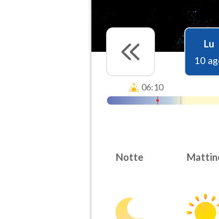
Lu
10 ag
06:10
Notte
Mattin