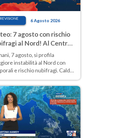
REVISIONE
6 Agosto 2026
eo: 7 agosto con rischio
ifragi al Nord! Al Centro-
 caldo estremo
ni, 7 agosto, si profila
iore instabilità al Nord con
orali e rischio nubifragi. Caldo
pre estremo al Centro-Sud. Le
isioni.