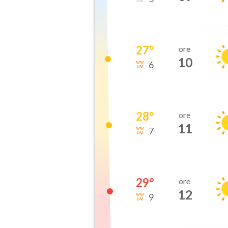
27
°
ore
10
6
28
°
ore
11
7
29
°
ore
12
9