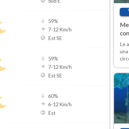
Sud E
59
%
Met
7
-
12
Km/h
con
Est SE
Le a
una 
cir
59
%
del 
7
-
12
Km/h
gior
Est SE
Fer
60
%
6
-
12
Km/h
Est