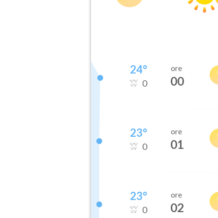
24
°
ore
00
0
23
°
ore
01
0
23
°
ore
02
0