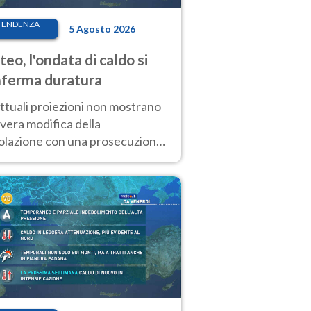
TENDENZA
5 Agosto 2026
eo, l'ondata di caldo si
ferma duratura
ttuali proiezioni non mostrano
vera modifica della
colazione con una prosecuzione
caldo fuori scala per molti
ni, compresa la settimana di
ragosto