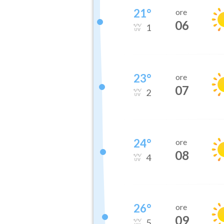
21
°
ore
06
1
23
°
ore
07
2
24
°
ore
08
4
26
°
ore
09
5