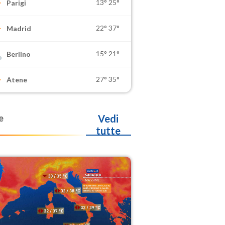
13°
25°
Parigi
22°
37°
Madrid
15°
21°
Berlino
27°
35°
Atene
e
Vedi
tutte