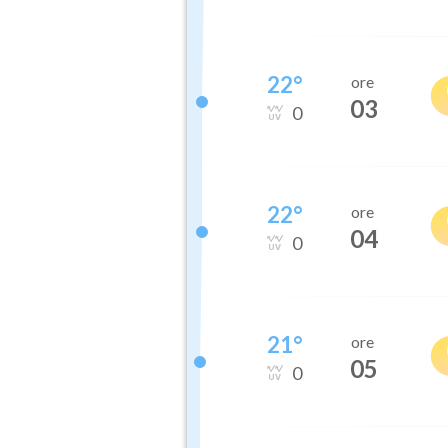
22
°
ore
03
0
22
°
ore
04
0
21
°
ore
05
0