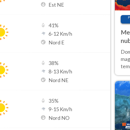
Est NE
P
41
%
Met
6
-
12
Km/h
nub
Nord E
Sud
Doma
magg
38
%
temp
8
-
13
Km/h
sem
Nord NE
prev
35
%
9
-
15
Km/h
Nord NO