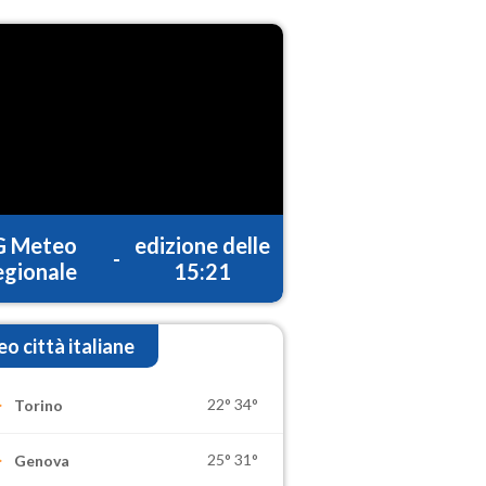
G Meteo
edizione delle
-
gionale
15:21
o città italiane
22°
34°
Torino
25°
31°
Genova