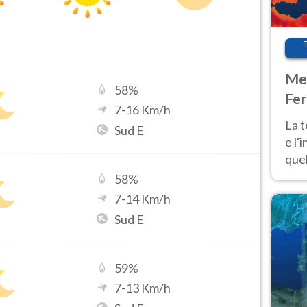
Met
58
%
Fer
7
-
16
Km/h
pau
La 
Sud E
e l'
quel
Fer
58
%
tem
7
-
14
Km/h
Sud E
59
%
7
-
13
Km/h