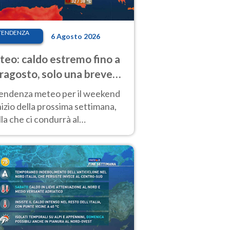
TENDENZA
6 Agosto 2026
eo: caldo estremo fino a
ragosto, solo una breve
sa. Ecco dove
tendenza meteo per il weekend
inizio della prossima settimana,
la che ci condurrà al
ragosto, vede ancora
perature molto elevate