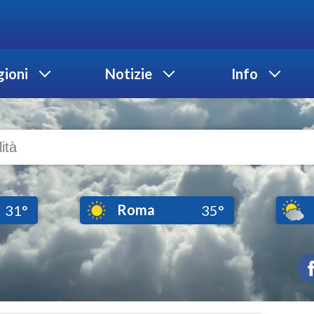
ioni
Notizie
Info
Roma
31°
35°