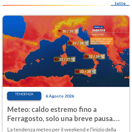
tutte
TENDENZA
6 Agosto 2026
Meteo: caldo estremo fino a
Ferragosto, solo una breve pausa.
Ecco dove
La tendenza meteo per il weekend e l'inizio della