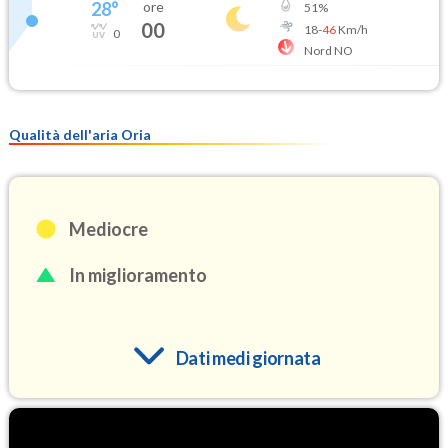
28
°
ore
51
%
00
18
-
46
Km/h
0
Nord NO
Qualità dell'aria Oria
Mediocre
In miglioramento
Dati medi giornata
O3