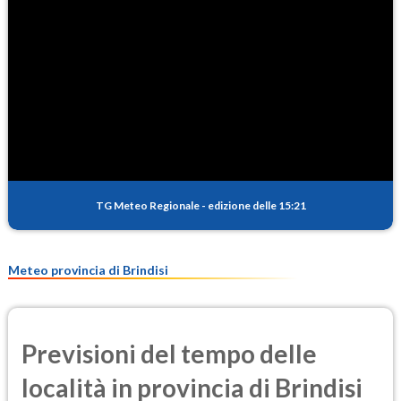
110.2
(Ozono)
NO2
1.5
(Diossido di azoto)
SO2
3.3
(Anidride solforosa)
PM10
17.6
(Materia particolata)
TG Meteo Regionale
-
edizione delle 15:21
PM25
10.7
(Materia particolata)
Meteo provincia di Brindisi
Previsioni del tempo delle
località in provincia di Brindisi