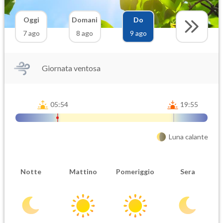
Oggi
Domani
Do
7 ago
8 ago
9 ago
Giornata ventosa
05:54
19:55
Luna calante
Notte
Mattino
Pomeriggio
Sera