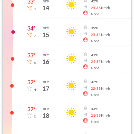
33
°
ore
42
%
14
25
-
38
Km/h
9
Nord
34
°
ore
39
%
15
25
-
35
Km/h
7
Nord
33
°
ore
41
%
16
24
-
37
Km/h
6
Nord
32
°
ore
42
%
17
22
-
38
Km/h
4
Nord
32
°
ore
44
%
18
21
-
39
Km/h
3
Nord