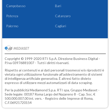
Campobasso
Bari
Potenza
Catanzaro
Palermo
Cagliari
Copyright © 1999-2020 RTI S.p.A. Direzione Business Digital -
P.Iva 03976881007 - Tutti i diritti riservati.
Rispetto ai contenuti e ai dati personali trasmessi e/o riprodotti è
vietata ogni utilizzazione funzionale all'addestramento di sistemi
di intelligenza artificiale generativa. È altresì fatto divieto
espresso di utilizzare mezzi automatizzati di data scraping.
Per la pubblicità
Mediamond S.p.a.
RTI spa, Gruppo Mediaset -
Sede legale: 00187 Roma Largo del Nazareno 8 - Cap. Soc. €
500.000.007,00 int. vers. - Registro delle Imprese di Roma,
C.F.06921720154