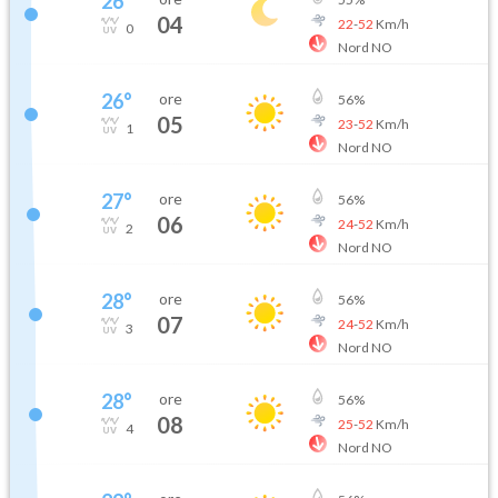
26
°
04
22
-
52
Km/h
0
Nord NO
26
°
ore
56
%
05
23
-
52
Km/h
1
Nord NO
27
°
ore
56
%
06
24
-
52
Km/h
2
Nord NO
28
°
ore
56
%
07
24
-
52
Km/h
3
Nord NO
28
°
ore
56
%
08
25
-
52
Km/h
4
Nord NO