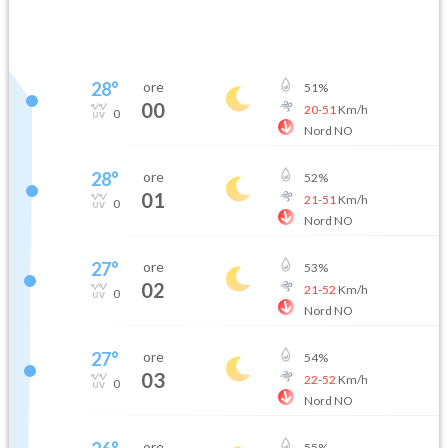
28
°
ore
51
%
00
20
-
51
Km/h
0
Nord NO
28
°
ore
52
%
01
21
-
51
Km/h
0
Nord NO
27
°
ore
53
%
02
21
-
52
Km/h
0
Nord NO
27
°
ore
54
%
03
22
-
52
Km/h
0
Nord NO
ore
55
%