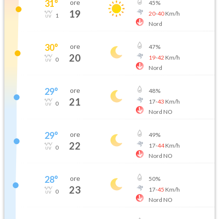
31
°
ore
45
%
19
20
-
40
Km/h
1
Nord
30
°
ore
47
%
20
19
-
42
Km/h
0
Nord
29
°
ore
48
%
21
17
-
43
Km/h
0
Nord NO
29
°
ore
49
%
22
17
-
44
Km/h
0
Nord NO
28
°
ore
50
%
23
17
-
45
Km/h
0
Nord NO