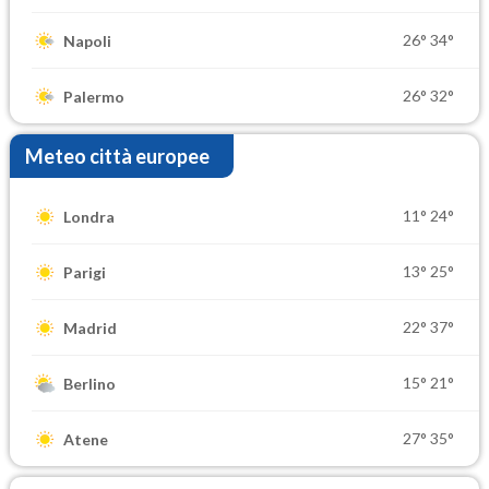
26°
34°
Napoli
26°
32°
Palermo
Meteo città europee
11°
24°
Londra
13°
25°
Parigi
22°
37°
Madrid
15°
21°
Berlino
27°
35°
Atene