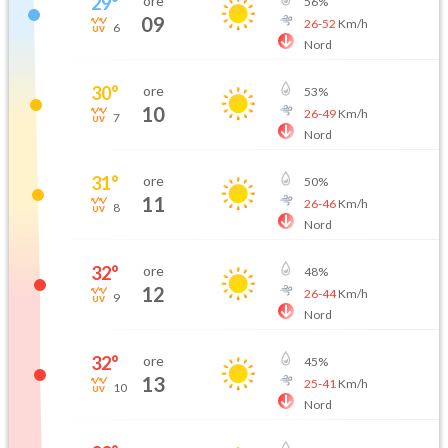
29
°
ore
56
%
09
26
-
52
Km/h
6
Nord
30
°
ore
53
%
10
26
-
49
Km/h
7
Nord
31
°
ore
50
%
11
26
-
46
Km/h
8
Nord
32
°
ore
48
%
12
26
-
44
Km/h
9
Nord
32
°
ore
45
%
13
25
-
41
Km/h
10
Nord