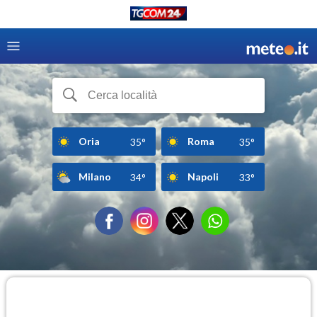
Oria
Roma
35°
35°
Milano
Napoli
34°
33°