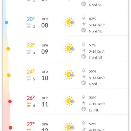
2
Nord NE
20
°
ore
62
%
08
5
-
14
Km/h
3
Nord NE
23
°
ore
57
%
09
5
-
14
Km/h
4
Nord NE
24
°
ore
55
%
10
5
-
13
Km/h
5
Nord E
26
°
ore
53
%
11
6
-
13
Km/h
6
Est NE
27
°
ore
52
%
12
6
-
12
Km/h