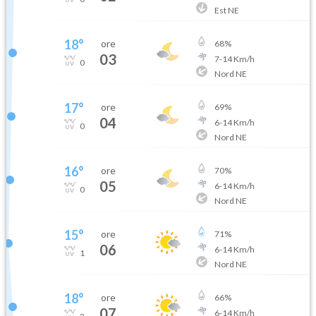
Est NE
18
°
ore
68
%
03
7
-
14
Km/h
0
Nord NE
17
°
ore
69
%
04
6
-
14
Km/h
0
Nord NE
16
°
ore
70
%
05
6
-
14
Km/h
0
Nord NE
15
°
ore
71
%
06
6
-
14
Km/h
1
Nord NE
18
°
ore
66
%
07
6
-
14
Km/h