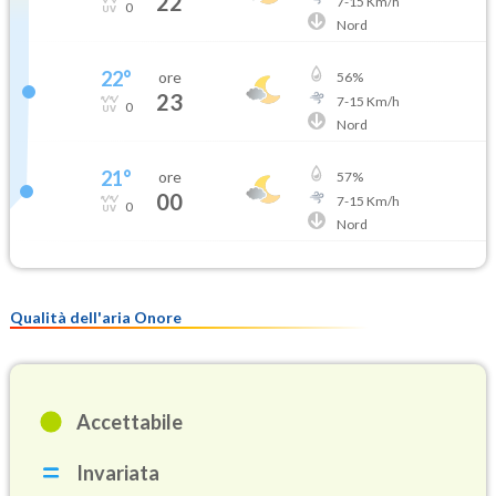
22
7
-
15
Km/h
0
Nord
22
°
ore
56
%
23
7
-
15
Km/h
0
Nord
21
°
ore
57
%
00
7
-
15
Km/h
0
Nord
Qualità dell'aria Onore
Accettabile
Invariata