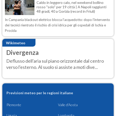
Caldo in leggero calo, nel weekend bollino
rosso "solo" per 19 città | A Napoli raggiunti
48 gradi, 40 a Gorizia (record in Friuli)
In Campania blackout elettrico blocca l'acquedotto: dopo l'intervento
dei tecnici rientrato il rischio di crisi idrica per gli ospedali di Ischia e
Procida
Wikimeteo
Divergenza
Deflusso dell'aria sul piano orizzontale dal centro
verso l'esterno. Al suolo si assiste a moti dive...
Previsioni meteo per le regioni italiane
Piemonte
Valle d'Aosta
Liguria
Lombardia