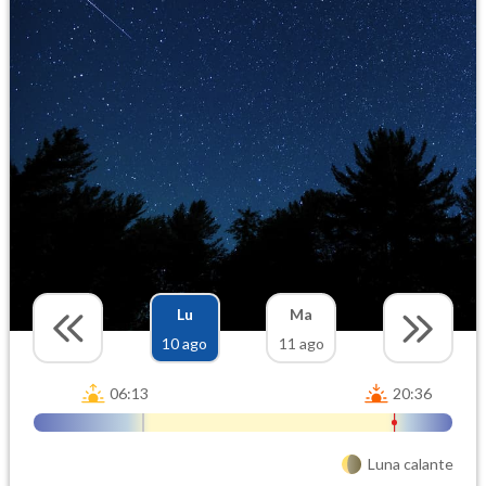
Lu
Ma
10 ago
11 ago
06:13
20:36
Luna calante