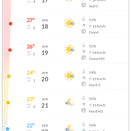
17
4
Sud O
27
°
ore
51
%
18
7
-
13
Km/h
3
Ovest
26
°
ore
52
%
19
7
-
14
Km/h
2
Ovest NO
24
°
ore
54
%
20
7
-
15
Km/h
1
Nord O
23
°
ore
55
%
21
7
-
15
Km/h
0
Nord NO
22
°
ore
56
%