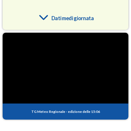
Dati medi giornata
O3
92.4
(Ozono)
NO2
1.8
(Diossido di azoto)
SO2
0.2
(Anidride solforosa)
PM10
11.2
(Materia particolata)
TG Meteo Regionale
-
edizione delle 15:06
PM25
8.1
(Materia particolata)