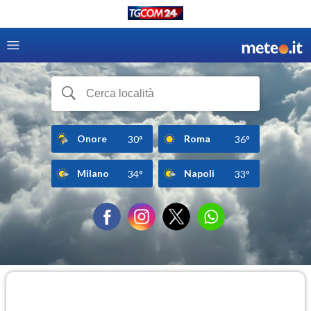
Onore
Roma
30°
36°
Milano
Napoli
34°
33°