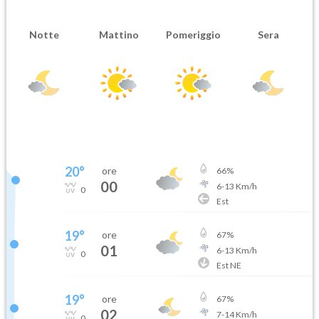
Notte
Mattino
Pomeriggio
Sera
20
°
ore
66
%
00
6
-
13
Km/h
0
Est
19
°
ore
67
%
01
6
-
13
Km/h
0
Est NE
19
°
ore
67
%
02
7
-
14
Km/h
0