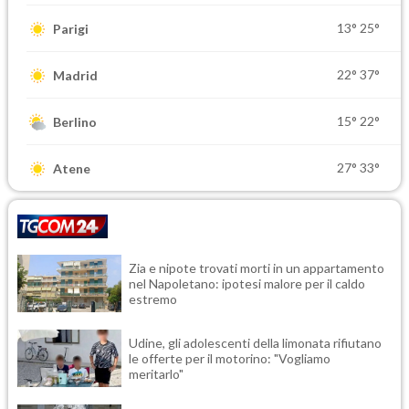
13°
25°
Parigi
22°
37°
Madrid
15°
22°
Berlino
27°
33°
Atene
Zia e nipote trovati morti in un appartamento
nel Napoletano: ipotesi malore per il caldo
estremo
Udine, gli adolescenti della limonata rifiutano
le offerte per il motorino: "Vogliamo
meritarlo"