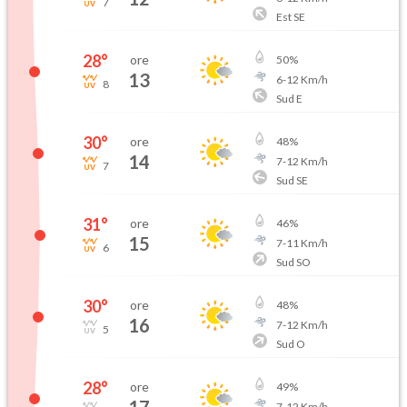
7
Est SE
28
°
ore
50
%
13
6
-
12
Km/h
8
Sud E
30
°
ore
48
%
14
7
-
12
Km/h
7
Sud SE
31
°
ore
46
%
15
7
-
11
Km/h
6
Sud SO
30
°
ore
48
%
16
7
-
12
Km/h
5
Sud O
28
°
ore
49
%
7
-
12
Km/h