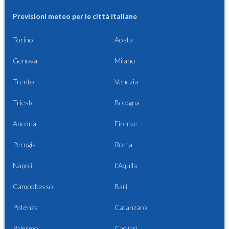
Previsioni meteo per le città italiane
Torino
Aosta
Genova
Milano
Trento
Venezia
Trieste
Bologna
Ancona
Firenze
Perugia
Roma
Napoli
L'Aquila
Campobasso
Bari
Potenza
Catanzaro
Palermo
Cagliari