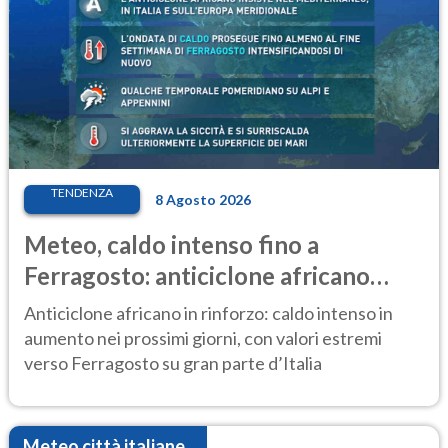
TENDENZA
8 Agosto 2026
Meteo, caldo intenso fino a
Ferragosto: anticiclone africano
ancora protagonista
Anticiclone africano in rinforzo: caldo intenso in
aumento nei prossimi giorni, con valori estremi
verso Ferragosto su gran parte d’Italia
Meteo città italiane