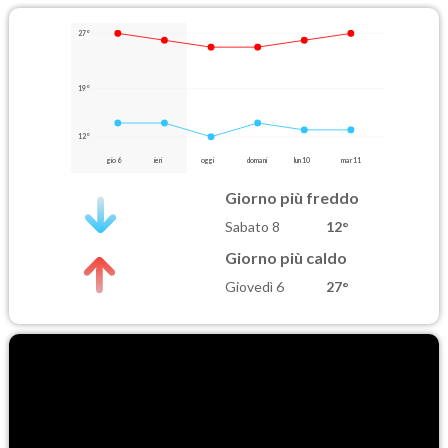
27°
19°
12°
gio 6
ieri
oggi
domani
lun 10
mar 11
Giorno più freddo
Sabato 8
12°
Giorno più caldo
Giovedì 6
27°