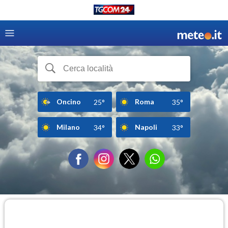
Oncino
Roma
25°
35°
Milano
Napoli
34°
33°