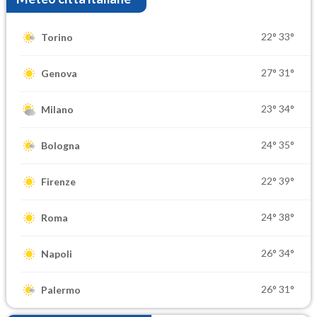
22°
33°
Torino
27°
31°
Genova
23°
34°
Milano
24°
35°
Bologna
22°
39°
Firenze
24°
38°
Roma
26°
34°
Napoli
26°
31°
Palermo