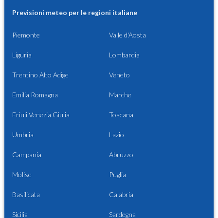
Previsioni meteo per le regioni italiane
Piemonte
Valle d'Aosta
Liguria
Lombardia
Trentino Alto Adige
Veneto
Emilia Romagna
Marche
Friuli Venezia Giulia
Toscana
Umbria
Lazio
Campania
Abruzzo
Molise
Puglia
Basilicata
Calabria
Sicilia
Sardegna