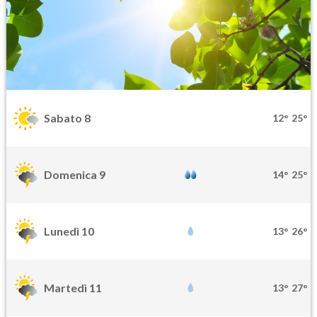
Sabato 8
12°
25°
Domenica 9
14°
25°
Lunedì 10
13°
26°
Martedì 11
13°
27°