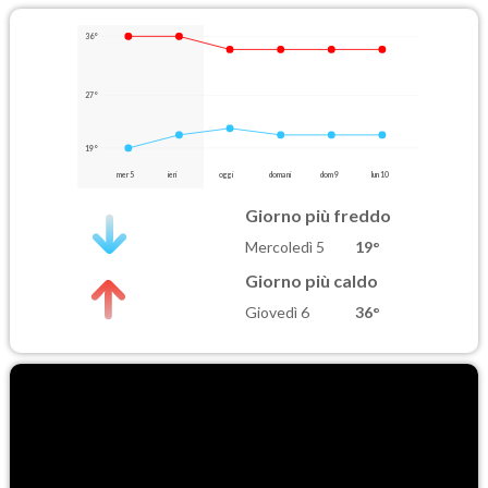
36°
27°
19°
mer 5
ieri
oggi
domani
dom 9
lun 10
Giorno più freddo
Mercoledì 5
19°
Giorno più caldo
Giovedì 6
36°