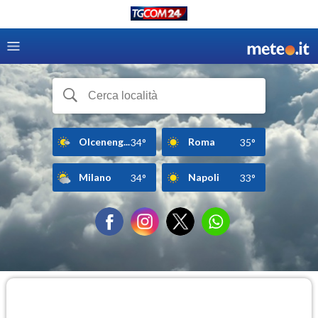
Olceneng...
Roma
34°
35°
Milano
Napoli
34°
33°