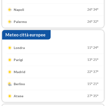
26°
34°
Napoli
26°
32°
Palermo
Meteo città europee
11°
24°
Londra
13°
25°
Parigi
22°
37°
Madrid
15°
21°
Berlino
27°
35°
Atene