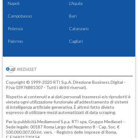
Napoli
L'Aquila
Campobasso
Bari
Potenza
Catanzaro
Palermo
Cagliari
Copyright © 1999-2020 RTI S.p.A. Direzione Business Digital -
P.Iva 03976881007 - Tutti i diritti riservati.
Rispetto ai contenuti e ai dati personali trasmessi e/o riprodotti è
vietata ogni utilizzazione funzionale all'addestramento di sistemi
di intelligenza artificiale generativa. È altresì fatto divieto
espresso di utilizzare mezzi automatizzati di data scraping.
Per la pubblicità
Mediamond S.p.a.
RTI spa, Gruppo Mediaset -
Sede legale: 00187 Roma Largo del Nazareno 8 - Cap. Soc. €
500.000.007,00 int. vers. - Registro delle Imprese di Roma,
C.F.06921720154