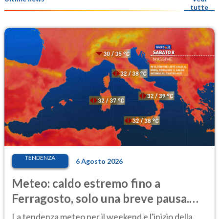
tutte
TENDENZA
6 Agosto 2026
Meteo: caldo estremo fino a
Ferragosto, solo una breve pausa.
Ecco dove
La tendenza meteo per il weekend e l'inizio della