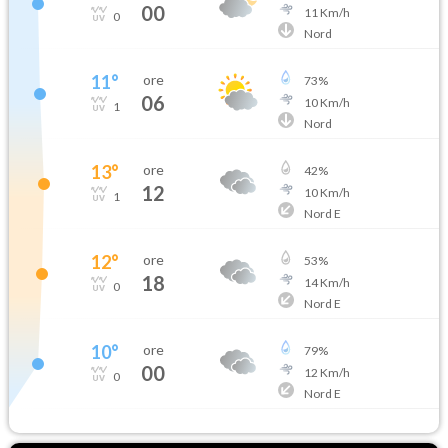
00
11
Km/h
0
Nord
11
°
ore
73
%
06
10
Km/h
1
Nord
13
°
ore
42
%
12
10
Km/h
1
Nord E
12
°
ore
53
%
18
14
Km/h
0
Nord E
10
°
ore
79
%
00
12
Km/h
0
Nord E