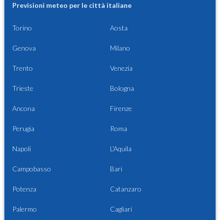
Previsioni meteo per le città italiane
Torino
Aosta
Genova
Milano
Trento
Venezia
Trieste
Bologna
Ancona
Firenze
Perugia
Roma
Napoli
L'Aquila
Campobasso
Bari
Potenza
Catanzaro
Palermo
Cagliari