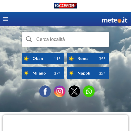
Oban
Roma
11°
35°
Milano
Napoli
37°
33°