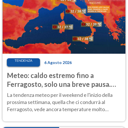
TENDENZA
6 Agosto 2026
Meteo: caldo estremo fino a
Ferragosto, solo una breve pausa.
Ecco dove
La tendenza meteo per il weekend e l'inizio della
prossima settimana, quella che ci condurrà al
Ferragosto, vede ancora temperature molto
elevate