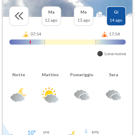
Ma
Me
Gi
12 ago
13 ago
14 ago
07:54
17:54
Luna nuova
Notte
Mattino
Pomeriggio
Sera
10
°
ore
89
%