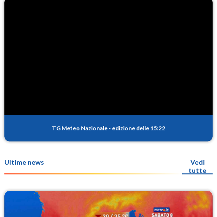
TG Meteo Nazionale
-
edizione delle 15:22
Ultime news
Vedi
tutte