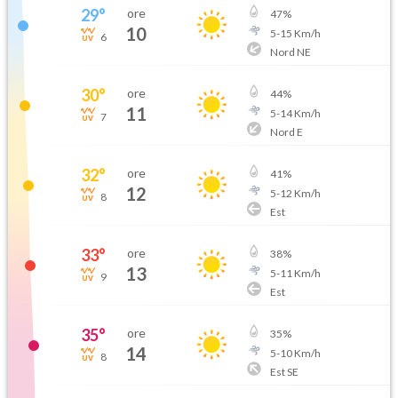
29
°
ore
47
%
10
5
-
15
Km/h
6
Nord NE
30
°
ore
44
%
11
5
-
14
Km/h
7
Nord E
32
°
ore
41
%
12
5
-
12
Km/h
8
Est
33
°
ore
38
%
13
5
-
11
Km/h
9
Est
35
°
ore
35
%
14
5
-
10
Km/h
8
Est SE