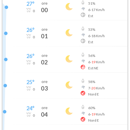
27
°
ore
51
%
00
6
-
17
Km/h
0
Est
26
°
ore
53
%
01
6
-
18
Km/h
0
Est
26
°
ore
56
%
02
6
-
19
Km/h
0
Est NE
25
°
ore
58
%
03
7
-
20
Km/h
0
Nord E
24
°
ore
60
%
04
6
-
19
Km/h
0
Nord E