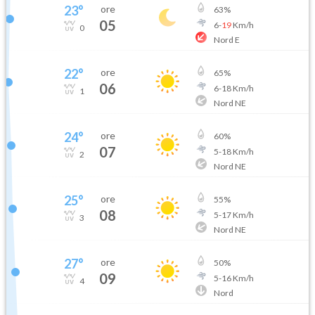
23
°
ore
63
%
05
6
-
19
Km/h
0
Nord E
22
°
ore
65
%
06
6
-
18
Km/h
1
Nord NE
24
°
ore
60
%
07
5
-
18
Km/h
2
Nord NE
25
°
ore
55
%
08
5
-
17
Km/h
3
Nord NE
27
°
ore
50
%
09
5
-
16
Km/h
4
Nord