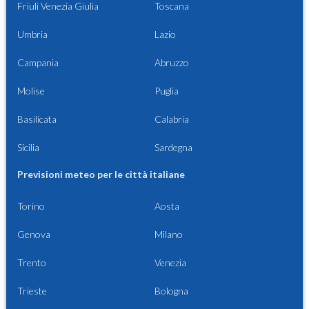
Friuli Venezia Giulia
Toscana
Umbria
Lazio
Campania
Abruzzo
Molise
Puglia
Basilicata
Calabria
Sicilia
Sardegna
Previsioni meteo per le città italiane
Torino
Aosta
Genova
Milano
Trento
Venezia
Trieste
Bologna