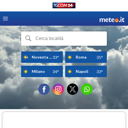
Noventa ...
Roma
33°
35°
Milano
Napoli
34°
33°