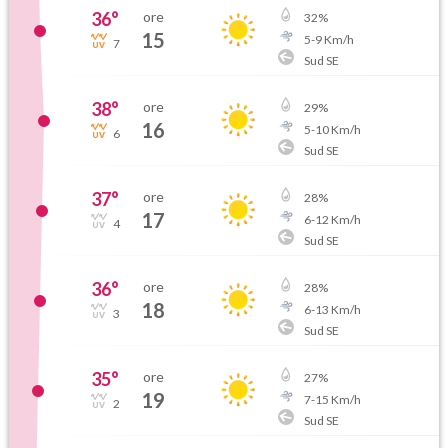
36
°
ore
32
%
15
5
-
9
Km/h
7
Sud SE
38
°
ore
29
%
16
5
-
10
Km/h
6
Sud SE
37
°
ore
28
%
17
6
-
12
Km/h
4
Sud SE
36
°
ore
28
%
18
6
-
13
Km/h
3
Sud SE
35
°
ore
27
%
19
7
-
15
Km/h
2
Sud SE