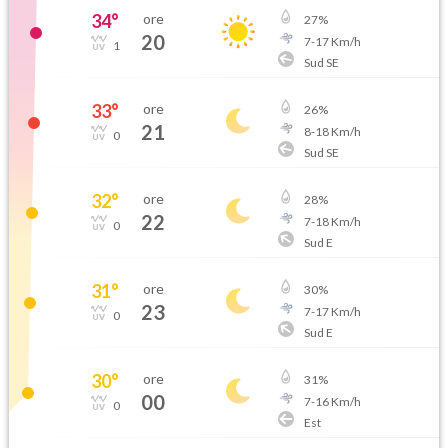
34
°
ore
27
%
20
7
-
17
Km/h
1
Sud SE
33
°
ore
26
%
21
8
-
18
Km/h
0
Sud SE
32
°
ore
28
%
22
7
-
18
Km/h
0
Sud E
31
°
ore
30
%
23
7
-
17
Km/h
0
Sud E
30
°
ore
31
%
00
7
-
16
Km/h
0
Est