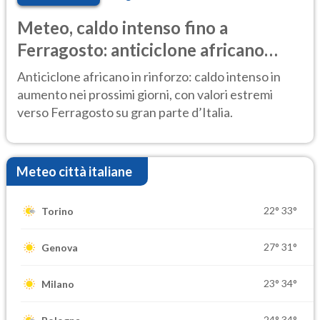
Meteo, caldo intenso fino a
Ferragosto: anticiclone africano
ancora protagonista
Anticiclone africano in rinforzo: caldo intenso in
aumento nei prossimi giorni, con valori estremi
verso Ferragosto su gran parte d’Italia.
Meteo città italiane
22°
33°
Torino
27°
31°
Genova
23°
34°
Milano
24°
34°