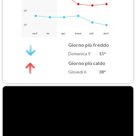
26°
15°
mar 4
ieri
oggi
domani
sab 8
dom 9
Giorno più freddo
Domenica 9
15°
Giorno più caldo
Giovedì 6
38°