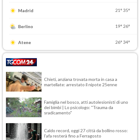
21°
35°
Madrid
19°
26°
Berlino
26°
34°
Atene
Chieti, anziana trovata morta in casa a
martellate: arrestato il nipote 25enne
Famiglia nel bosco, atti autolesionisti di uno
dei bimbi | Lo psicologo: "Trauma da
sradicamento"
Caldo record, oggi 27 città da bollino rosso:
l'afa resterà fino a Ferragosto