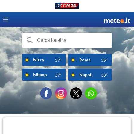
Nitra
Roma
37°
35°
Milano
Napoli
37°
33°