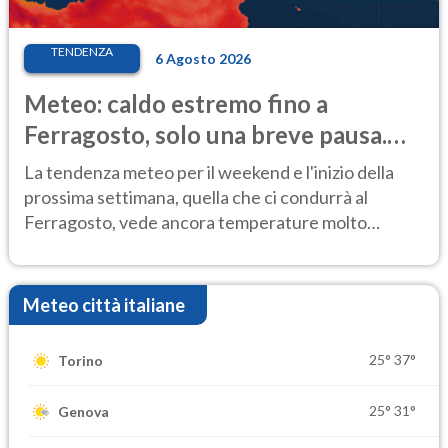
TENDENZA
6 Agosto 2026
Meteo: caldo estremo fino a
Ferragosto, solo una breve pausa.
Ecco dove
La tendenza meteo per il weekend e l'inizio della
prossima settimana, quella che ci condurrà al
Ferragosto, vede ancora temperature molto
elevate
Meteo città italiane
25°
37°
Torino
25°
31°
Genova