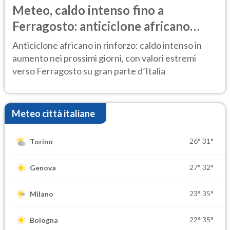
Meteo, caldo intenso fino a
Ferragosto: anticiclone africano
ancora protagonista
Anticiclone africano in rinforzo: caldo intenso in
aumento nei prossimi giorni, con valori estremi
verso Ferragosto su gran parte d’Italia
Meteo città italiane
26°
31°
Torino
27°
32°
Genova
23°
35°
Milano
22°
35°
Bologna