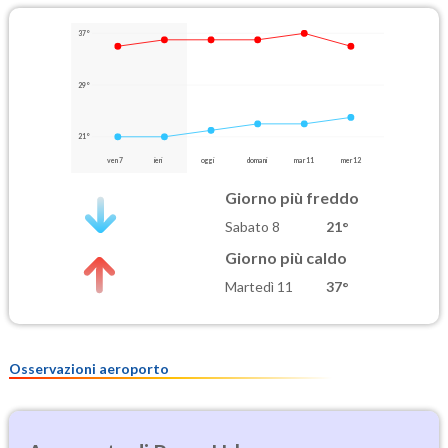
37°
29°
21°
ven 7
ieri
oggi
domani
mar 11
mer 12
Giorno più freddo
Sabato 8
21°
Giorno più caldo
Martedì 11
37°
Osservazioni aeroporto