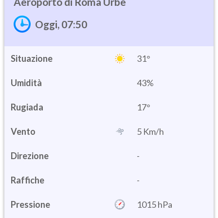
Roma Urbe
Oggi, 07:50
Situazione
31°
Umidità
43%
17°
Vento
5 Km/h
Direzione
-
Raffiche
-
Pressione
1015 hPa