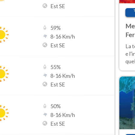
Est SE
Met
59
%
Fer
8
-
16
Km/h
pau
Est SE
La 
e l'
quel
55
%
Fer
8
-
16
Km/h
tem
Est SE
50
%
8
-
16
Km/h
Est SE