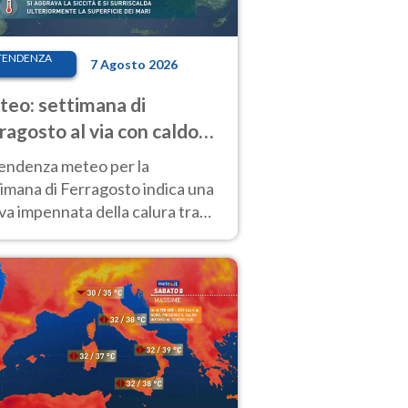
TENDENZA
7 Agosto 2026
eo: settimana di
ragosto al via con caldo
enso e qualche temporale
tendenza meteo per la
imana di Ferragosto indica una
a impennata della calura tra
 14 agosto, con nuovi rialzi
he al Nord.