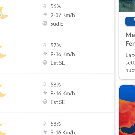
56
%
9
-
17
Km/h
Sud E
Met
Fer
57
%
int
9
-
16
Km/h
La 
sett
Est SE
nuov
11 e
58
%
anc
9
-
16
Km/h
Est SE
58
%
9
-
16
Km/h