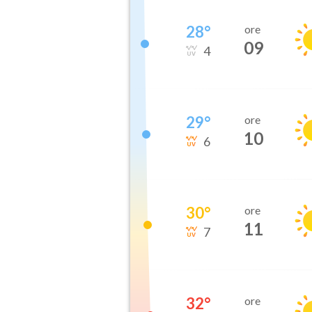
28
°
ore
09
4
29
°
ore
10
6
30
°
ore
11
7
32
°
ore