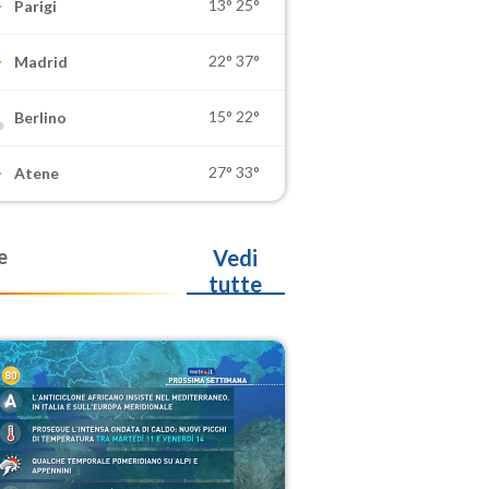
13°
25°
Parigi
22°
37°
Madrid
15°
22°
Berlino
27°
33°
Atene
e
Vedi
tutte