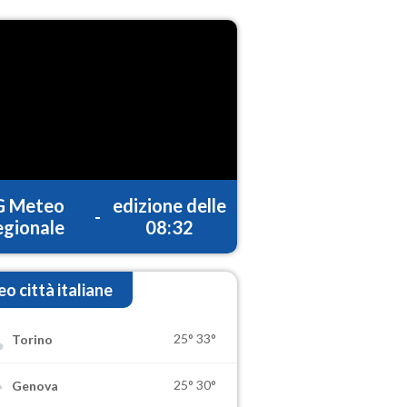
G Meteo
edizione delle
-
gionale
08:32
o città italiane
25°
33°
Torino
25°
30°
Genova