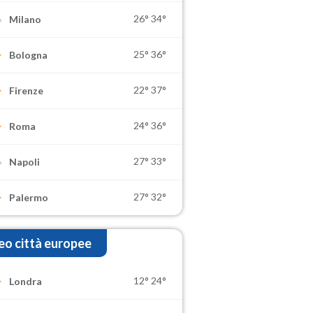
26°
34°
Milano
25°
36°
Bologna
22°
37°
Firenze
24°
36°
Roma
27°
33°
Napoli
27°
32°
Palermo
o città europee
12°
24°
Londra