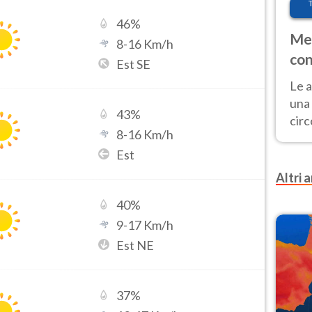
46
%
Met
8
-
16
Km/h
con
Est SE
Le a
una 
43
%
cir
8
-
16
Km/h
del 
Est
gior
Fer
Altri a
40
%
9
-
17
Km/h
Est NE
37
%