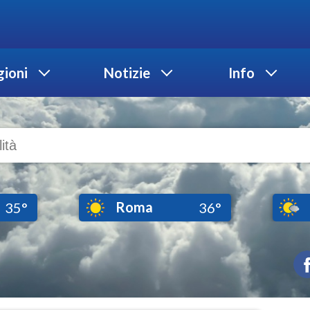
ioni
Notizie
Info
Roma
35°
36°