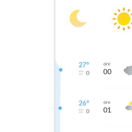
27
°
ore
00
0
26
°
ore
01
0