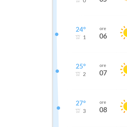
0
24
°
ore
06
1
25
°
ore
07
2
27
°
ore
08
3