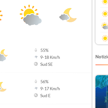
55
%
Notizi
9
-
18
Km/h
Sud SE
56
%
9
-
17
Km/h
Sud E