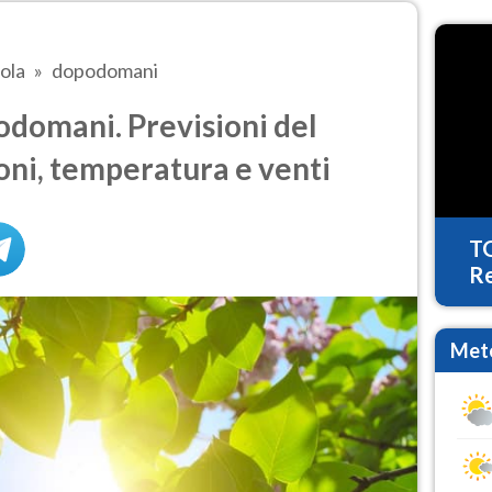
ola
dopodomani
domani. Previsioni del
oni, temperatura e venti
T
Re
Mete