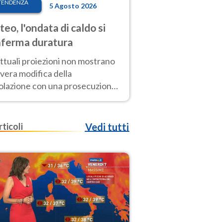
TENDENZA
5 Agosto 2026
eo, l'ondata di caldo si
ferma duratura
ttuali proiezioni non mostrano
vera modifica della
colazione con una prosecuzione
caldo fuori scala per molti
ni, compresa la settimana di
ragosto
rticoli
Vedi tutti