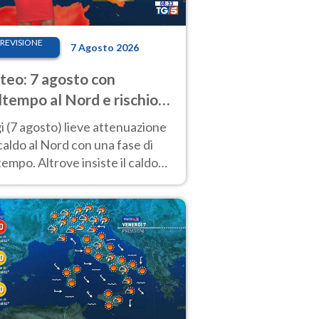
REVISIONE
7 Agosto 2026
eo: 7 agosto con
tempo al Nord e rischio
ifragi. Altrove caldo
 (7 agosto) lieve attenuazione
tremo
caldo al Nord con una fase di
empo. Altrove insiste il caldo
emo con picchi di 40°C. Le
isioni