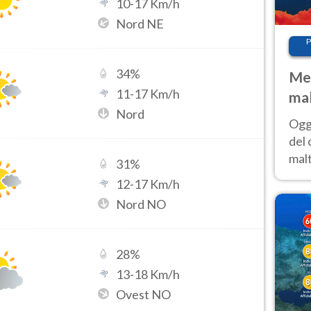
10
-
17
Km/h
Nord NE
P
34
%
Met
11
-
17
Km/h
mal
Nord
nub
Oggi
es
del 
malt
31
%
estr
12
-
17
Km/h
prev
Nord NO
28
%
13
-
18
Km/h
Ovest NO