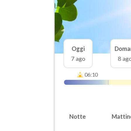
Oggi
Doma
7 ago
8 ag
06:10
Notte
Mattin