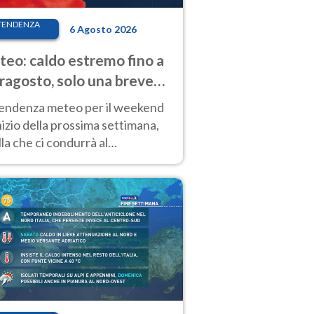
TENDENZA
6 Agosto 2026
eo: caldo estremo fino a
ragosto, solo una breve
sa. Ecco dove
tendenza meteo per il weekend
inizio della prossima settimana,
la che ci condurrà al
ragosto, vede ancora
perature molto elevate