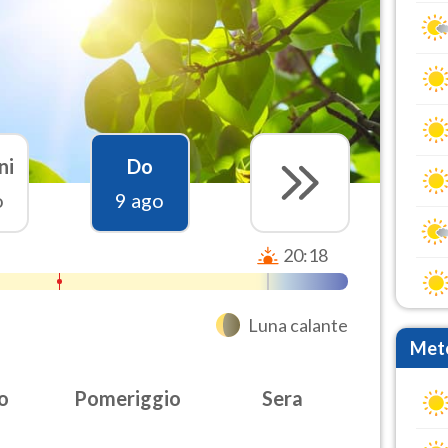
ni
Do
o
9 ago
20:18
Luna calante
Mete
o
Pomeriggio
Sera