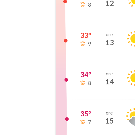
12
8
33
°
ore
13
9
34
°
ore
14
8
35
°
ore
15
7