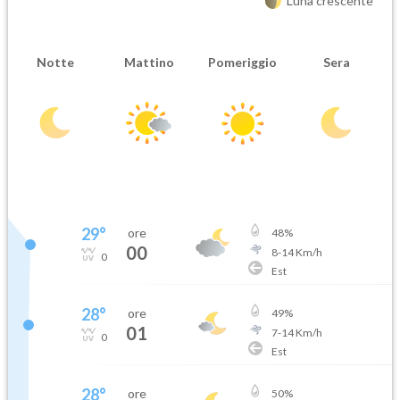
Luna crescente
Notte
Mattino
Pomeriggio
Sera
29
°
ore
48
%
00
8
-
14
Km/h
0
Est
28
°
ore
49
%
01
7
-
14
Km/h
0
Est
28
°
ore
50
%