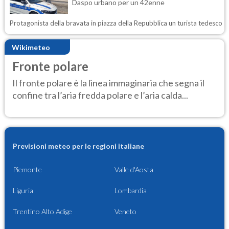
Daspo urbano per un 42enne
Protagonista della bravata in piazza della Repubblica un turista tedesco
Wikimeteo
Fronte polare
Il fronte polare è la linea immaginaria che segna il
confine tra l’aria fredda polare e l’aria calda...
Previsioni meteo per le regioni italiane
Piemonte
Valle d'Aosta
Liguria
Lombardia
Trentino Alto Adige
Veneto