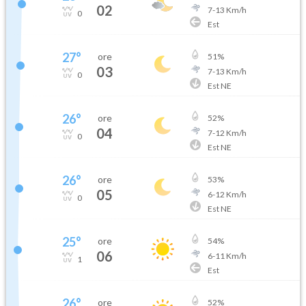
02
7
-
13
Km/h
0
Est
27
°
ore
51
%
03
7
-
13
Km/h
0
Est NE
26
°
ore
52
%
04
7
-
12
Km/h
0
Est NE
26
°
ore
53
%
05
6
-
12
Km/h
0
Est NE
25
°
ore
54
%
06
6
-
11
Km/h
1
Est
26
°
ore
52
%