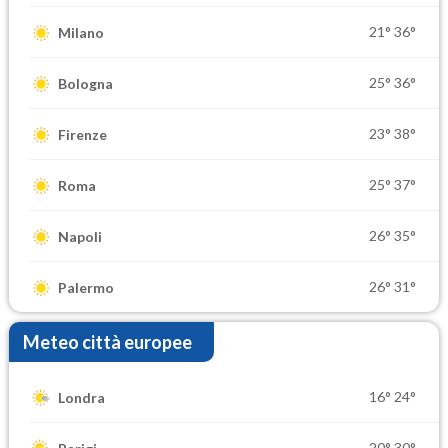
21°
36°
Milano
25°
36°
Bologna
23°
38°
Firenze
25°
37°
Roma
26°
35°
Napoli
26°
31°
Palermo
Meteo città europee
16°
24°
Londra
20°
30°