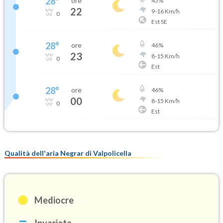
28
°
ore
45
%
22
9
-
16
Km/h
0
Est SE
28
°
ore
46
%
23
8
-
15
Km/h
0
Est
28
°
ore
46
%
00
8
-
15
Km/h
0
Est
Qualità dell'aria Negrar di Valpolicella
Mediocre