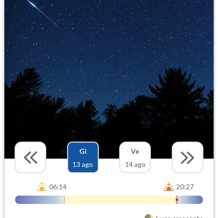
Gi
Ve
13 ago
14 ago
06:14
20:27