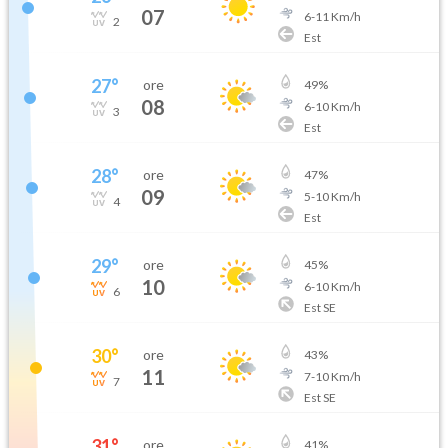
07
6
-
11
Km/h
2
Est
27
°
ore
49
%
08
6
-
10
Km/h
3
Est
28
°
ore
47
%
09
5
-
10
Km/h
4
Est
29
°
ore
45
%
10
6
-
10
Km/h
6
Est SE
30
°
ore
43
%
11
7
-
10
Km/h
7
Est SE
31
°
ore
41
%