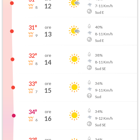
12
7
-
11
Km/h
8
Sud E
31
°
ore
40
%
13
8
-
11
Km/h
9
Sud E
32
°
ore
38
%
14
8
-
11
Km/h
8
Sud SE
33
°
ore
36
%
15
9
-
11
Km/h
7
Sud
34
°
ore
34
%
16
9
-
12
Km/h
6
Sud SE
ore
36
%