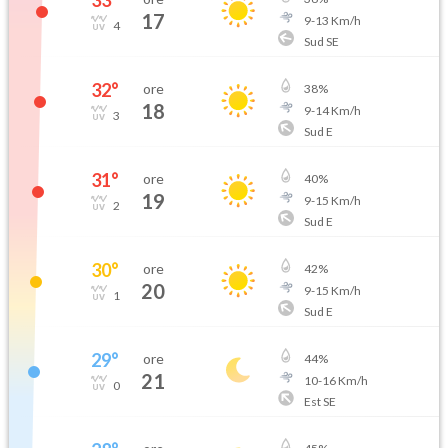
33
°
17
9
-
13
Km/h
4
Sud SE
32
°
ore
38
%
18
9
-
14
Km/h
3
Sud E
31
°
ore
40
%
19
9
-
15
Km/h
2
Sud E
30
°
ore
42
%
20
9
-
15
Km/h
1
Sud E
29
°
ore
44
%
21
10
-
16
Km/h
0
Est SE