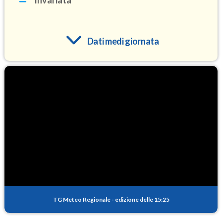
Invariata
Dati medi giornata
O3
98.4
(Ozono)
NO2
2.2
(Diossido di azoto)
SO2
0.4
(Anidride solforosa)
PM10
12.1
(Materia particolata)
TG Meteo Regionale
-
edizione delle 15:25
PM25