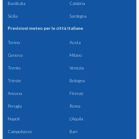
Basilicata
Calabria
Sicilia
Sardegna
Previsioni meteo per le città italiane
Torino
Aosta
Genova
Milano
Trento
Venezia
Trieste
Bologna
Ancona
Firenze
Perugia
Roma
Napoli
L'Aquila
Campobasso
Bari