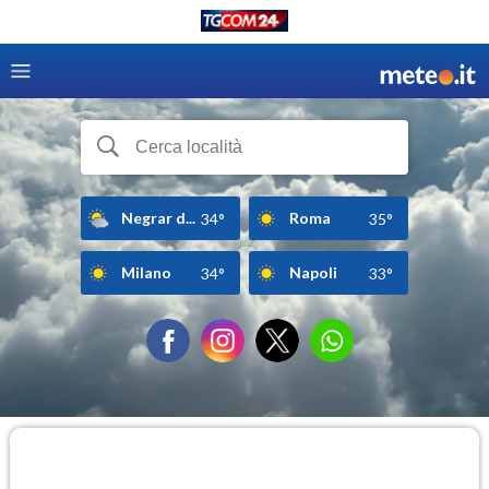
Negrar d...
Roma
34°
35°
Milano
Napoli
34°
33°