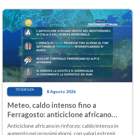
TENDENZA
8 Agosto 2026
Meteo, caldo intenso fino a
Ferragosto: anticiclone africano
ancora protagonista
Anticiclone africano in rinforzo: caldo intenso in
aumento nei prossimi giorni, con valori estremi