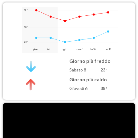
38°
30°
23°
gio 6
ieri
oggi
domani
lun 10
mar 11
Giorno più freddo
Sabato 8
23°
Giorno più caldo
Giovedì 6
38°