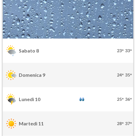
Sabato 8
23°
33°
Domenica 9
24°
35°
Lunedì 10
25°
36°
Martedì 11
28°
37°