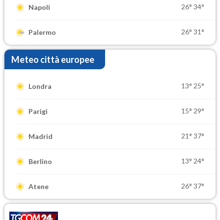
26°
34°
Napoli
26°
31°
Palermo
Meteo città europee
13°
25°
Londra
15°
29°
Parigi
21°
37°
Madrid
13°
24°
Berlino
26°
37°
Atene