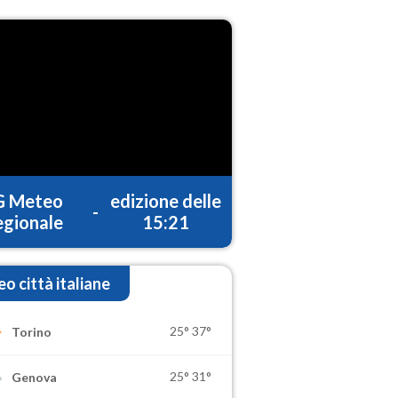
G Meteo
edizione delle
-
gionale
15:21
o città italiane
25°
37°
Torino
25°
31°
Genova