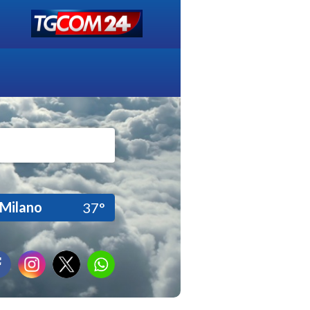
Milano
37°