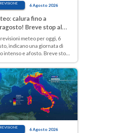
REVISIONE
6 Agosto 2026
eo: calura fino a
ragosto! Breve stop al
d tra 7 e 9 agosto
revisioni meteo per oggi, 6
to, indicano una giornata di
o intenso e afosto. Breve stop
Anticiclone solo sulle regioni del
d.
REVISIONE
6 Agosto 2026