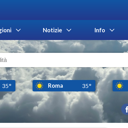
ioni
Notizie
Info
Roma
35°
35°