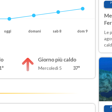
P
Met
Fer
Nor
oggi
domani
sab 8
dom 9
Le p
agos
cald
all'
Nor
do
Giorno più caldo
1°
Mercoledì 5
37°
P