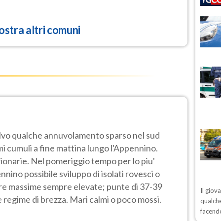
stra altri comuni
alvo qualche annuvolamento sparso nel sud
mi cumuli a fine mattina lungo l'Appennino.
onarie. Nel pomeriggio tempo per lo piu'
nnino possibile sviluppo di isolati rovesci o
re massime sempre elevate; punte di 37-39
Il giov
e regime di brezza. Mari calmi o poco mossi.
qualche
facendo