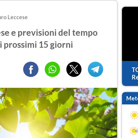
ro Leccese
e e previsioni del tempo
i prossimi 15 giorni
T
Re
Mete