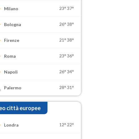
23°
37°
Milano
26°
38°
Bologna
21°
38°
Firenze
23°
36°
Roma
26°
34°
Napoli
28°
31°
Palermo
o città europee
12°
22°
Londra