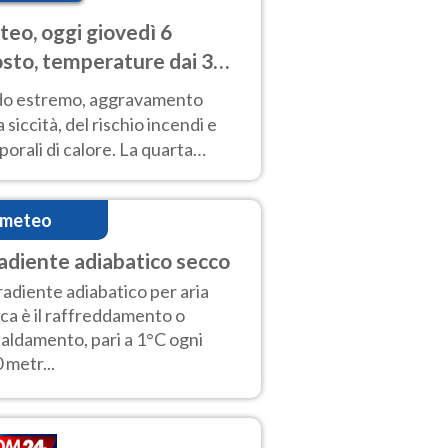
eo, oggi giovedì 6
sto, temperature dai 33
40 gradi
do estremo, aggravamento
a siccità, del rischio incendi e
orali di calore. La quarta
nsa ondata di calore non dà
gua e durerà fino Ferragosto
imeteo
adiente adiabatico secco
gradiente adiabatico per aria
ca è il raffreddamento o
caldamento, pari a 1°C ogni
 metr...