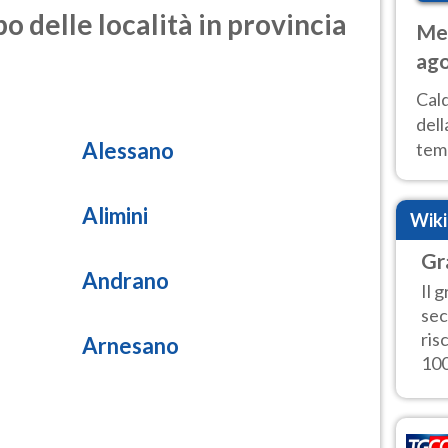
o delle località in provincia
Met
ago
ai 
Cal
dell
Alessano
temp
inte
tre
Alimini
Wik
Gr
Andrano
Il 
sec
ris
Arnesano
100