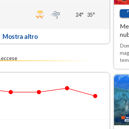
P
24°
35°
Met
nub
Mostra altro
Sud
Doma
magg
Leccese
temp
sem
prev