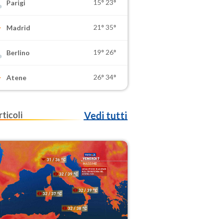
15°
23°
Parigi
21°
35°
Madrid
19°
26°
Berlino
26°
34°
Atene
rticoli
Vedi tutti