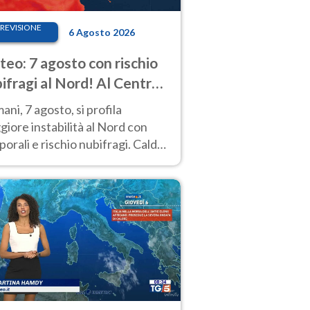
REVISIONE
6 Agosto 2026
eo: 7 agosto con rischio
ifragi al Nord! Al Centro-
 caldo estremo
ni, 7 agosto, si profila
iore instabilità al Nord con
orali e rischio nubifragi. Caldo
pre estremo al Centro-Sud. Le
isioni.