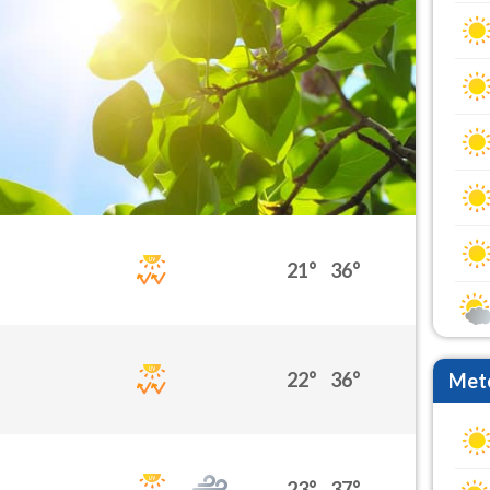
21°
36°
22°
36°
Mete
23°
37°