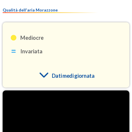
Qualità dell'aria Morazzone
Mediocre
Invariata
Dati medi giornata
O3
105.6
(Ozono)
NO2
4.0
(Diossido di azoto)