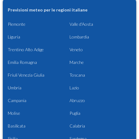
Previsioni meteo per le regioni italiane
Piemonte
Valle d'Aosta
Liguria
Lombardia
Trentino Alto Adige
Veneto
Emilia Romagna
Marche
Friuli Venezia Giulia
Toscana
Umbria
Lazio
Campania
Abruzzo
Molise
Puglia
Basilicata
Calabria
Sicilia
Sardegna