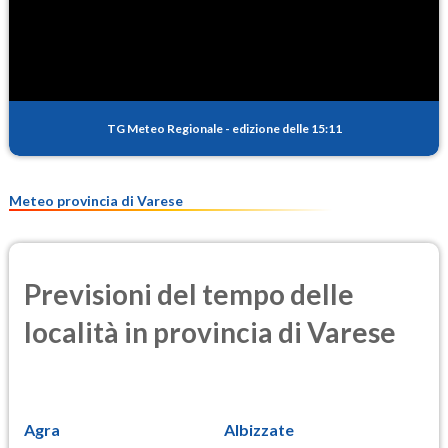
SO2
0.8
(Anidride solforosa)
PM10
16.2
(Materia particolata)
TG Meteo Regionale
-
edizione delle 15:11
PM25
11.0
(Materia particolata)
Meteo provincia di Varese
Previsioni del tempo delle
località in provincia di Varese
Agra
Albizzate