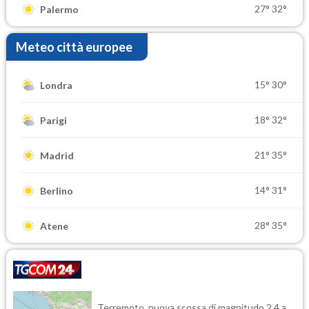
27°
32°
Palermo
Meteo città europee
15°
30°
Londra
18°
32°
Parigi
21°
35°
Madrid
14°
31°
Berlino
28°
35°
Atene
Terremoto, nuova scossa di magnitudo 2.4 a