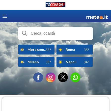
Morazzon...
Roma
33°
35°
Milano
Napoli
35°
34°