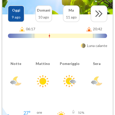
Oggi
Domani
Ma
9 ago
10 ago
11 ago
06:17
20:42
Luna calante
Notte
Mattino
Pomeriggio
Sera
27
°
ore
52
%