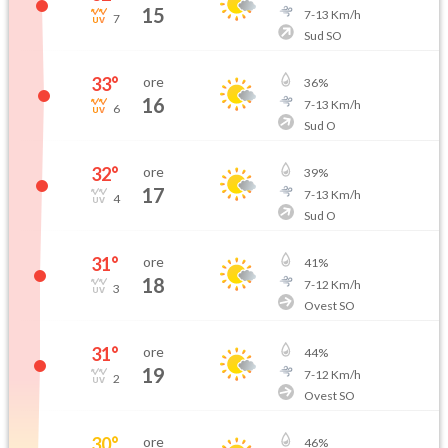
15
7
-
13
Km/h
7
Sud SO
33
°
ore
36
%
16
7
-
13
Km/h
6
Sud O
32
°
ore
39
%
17
7
-
13
Km/h
4
Sud O
31
°
ore
41
%
18
7
-
12
Km/h
3
Ovest SO
31
°
ore
44
%
19
7
-
12
Km/h
2
Ovest SO
30
°
ore
46
%