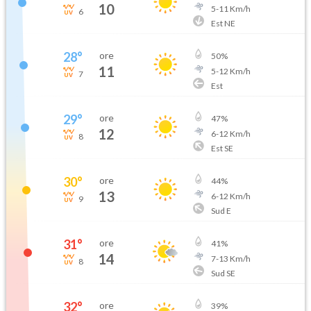
10
5
-
11
Km/h
6
Est NE
28
°
ore
50
%
11
5
-
12
Km/h
7
Est
29
°
ore
47
%
12
6
-
12
Km/h
8
Est SE
30
°
ore
44
%
13
6
-
12
Km/h
9
Sud E
31
°
ore
41
%
14
7
-
13
Km/h
8
Sud SE
32
°
ore
39
%