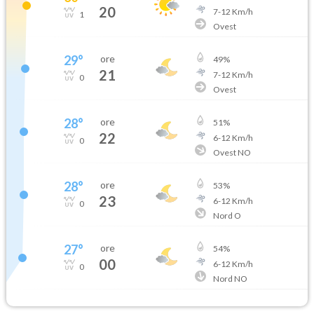
20
7
-
12
Km/h
1
Ovest
29
°
ore
49
%
21
7
-
12
Km/h
0
Ovest
28
°
ore
51
%
22
6
-
12
Km/h
0
Ovest NO
28
°
ore
53
%
23
6
-
12
Km/h
0
Nord O
27
°
ore
54
%
00
6
-
12
Km/h
0
Nord NO