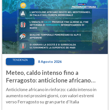
TENDENZA
8 Agosto 2026
Meteo, caldo intenso fino a
Ferragosto: anticiclone africano
ancora protagonista
Anticiclone africano in rinforzo: caldo intenso in
aumento nei prossimi giorni, con valori estremi
verso Ferragosto su gran parte d’Italia