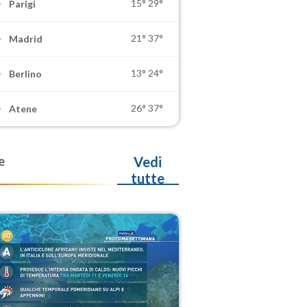
15°
29°
Parigi
21°
37°
Madrid
13°
24°
Berlino
26°
37°
Atene
e
Vedi
tutte