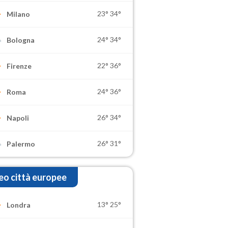
23°
34°
Milano
24°
34°
Bologna
22°
36°
Firenze
24°
36°
Roma
26°
34°
Napoli
26°
31°
Palermo
o città europee
13°
25°
Londra