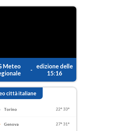
G Meteo
edizione delle
-
gionale
15:16
o città italiane
22°
33°
Torino
27°
31°
Genova