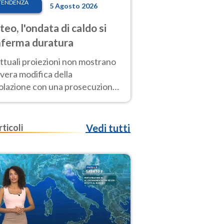
TENDENZA
5 Agosto 2026
eo, l'ondata di caldo si
ferma duratura
ttuali proiezioni non mostrano
vera modifica della
colazione con una prosecuzione
caldo fuori scala per molti
ni, compresa la settimana di
ragosto
rticoli
Vedi tutti