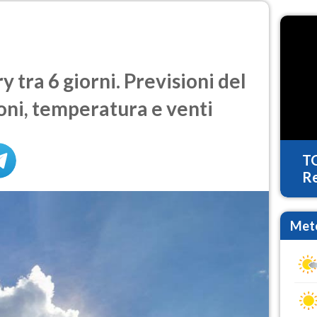
ra 6 giorni. Previsioni del
oni, temperatura e venti
T
Re
Mete