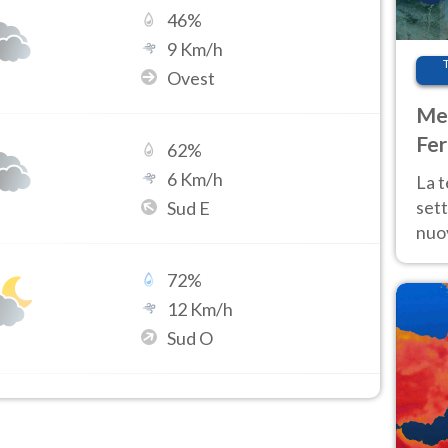
46
%
9
Km/h
Ovest
Met
Fer
62
%
int
6
Km/h
La 
sett
Sud E
nuov
11 e
72
%
anc
12
Km/h
Sud O