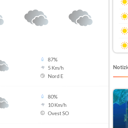
87
%
Notizi
5
Km/h
Nord E
80
%
10
Km/h
Ovest SO