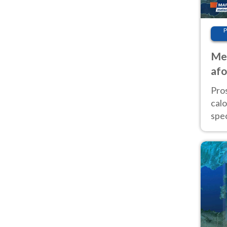
P
Met
afo
tem
Pro
cal
spec
Sud.
are