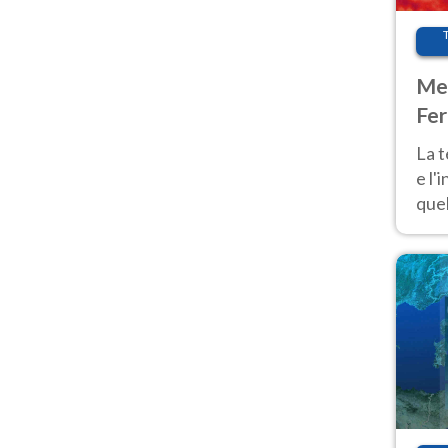
Met
Fer
pau
La 
e l'
quel
Fer
tem