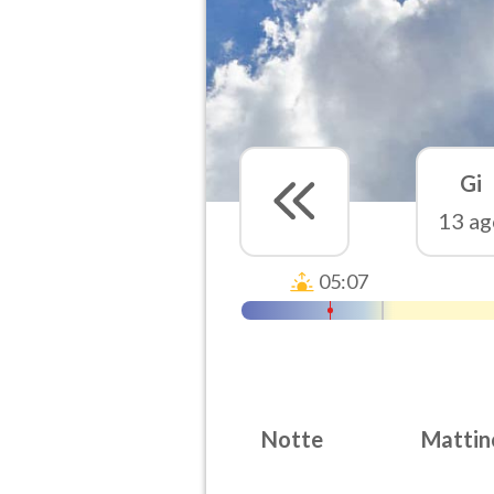
Gi
13 ag
05:07
Notte
Mattin