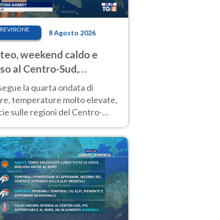
REVISIONE
8 Agosto 2026
eo, weekend caldo e
so al Centro-Sud,
porali sui rilievi
segue la quarta ondata di
ore, temperature molto elevate,
ie sulle regioni del Centro-
 Nuovi temporali di calore sulle
e montuose