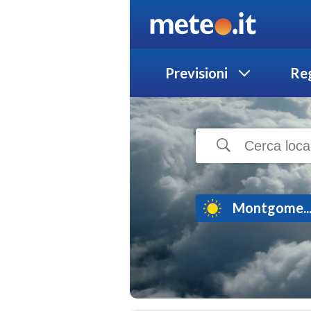
Previsioni
Reg
Montgome..