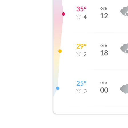
35
°
ore
12
4
29
°
ore
18
2
25
°
ore
00
0