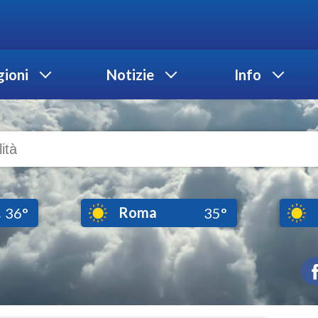
ioni
Notizie
Info
.
Roma
36°
35°