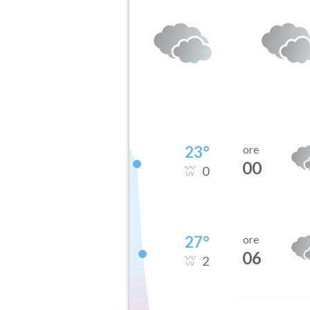
23
°
ore
00
0
27
°
ore
06
2