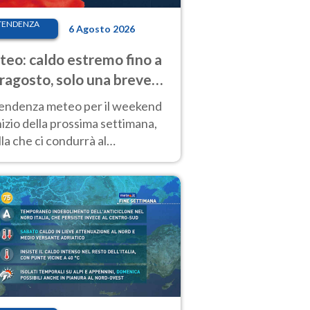
TENDENZA
6 Agosto 2026
eo: caldo estremo fino a
ragosto, solo una breve
sa. Ecco dove
tendenza meteo per il weekend
inizio della prossima settimana,
la che ci condurrà al
ragosto, vede ancora
perature molto elevate