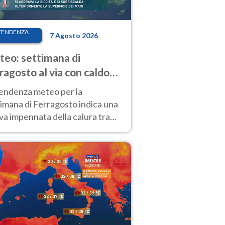
TENDENZA
7 Agosto 2026
eo: settimana di
ragosto al via con caldo
enso e qualche temporale
tendenza meteo per la
imana di Ferragosto indica una
a impennata della calura tra
 14 agosto, con nuovi rialzi
he al Nord.