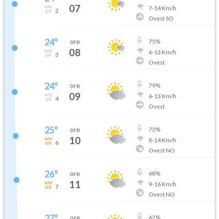
07
7
-
14
Km/h
2
Ovest SO
24
°
ore
75
%
08
6
-
13
Km/h
3
Ovest
24
°
ore
79
%
09
6
-
13
Km/h
4
Ovest
25
°
ore
73
%
10
8
-
14
Km/h
6
Ovest NO
26
°
ore
68
%
11
9
-
16
Km/h
7
Ovest NO
27
°
ore
62
%