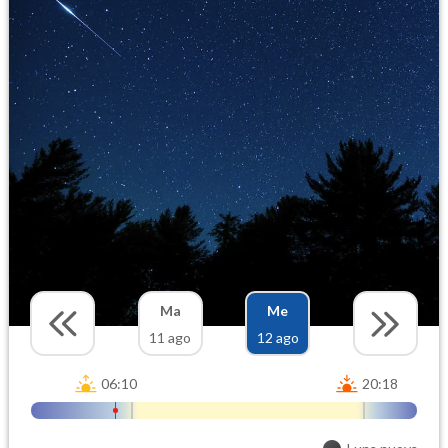
Ma
Me
11 ago
12 ago
06:10
20:18