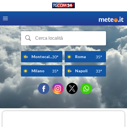
Montecal...
Roma
30°
35°
Milano
Napoli
35°
33°