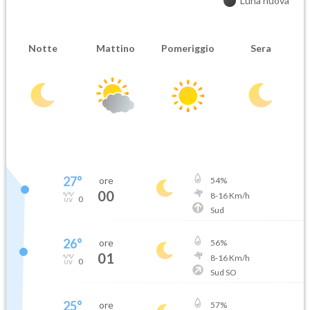
Luna nuova
Notte
Mattino
Pomeriggio
Sera
27
°
ore
54
%
00
8
-
16
Km/h
0
Sud
26
°
ore
56
%
01
8
-
16
Km/h
0
Sud SO
25
°
ore
57
%