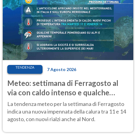
TENDENZA
7 Agosto 2026
Meteo: settimana di Ferragosto al
via con caldo intenso e qualche
temporale
La tendenza meteo per la settimana di Ferragosto
indica una nuova impennata della calura tra 11 e 14
agosto, con nuovi rialzi anche al Nord.