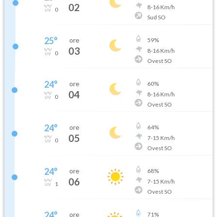
02
8
-
16
Km/h
0
Sud SO
25
°
ore
59
%
03
8
-
16
Km/h
0
Ovest SO
24
°
ore
60
%
04
8
-
16
Km/h
0
Ovest SO
24
°
ore
64
%
05
7
-
15
Km/h
0
Ovest SO
24
°
ore
68
%
06
7
-
15
Km/h
1
Ovest SO
24
°
ore
71
%