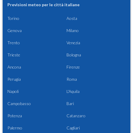
Previsioni meteo per le città italiane
Torino
Aosta
Genova
Milano
Trento
Venezia
Trieste
Bologna
Ancona
Firenze
Perugia
Roma
Napoli
L'Aquila
Campobasso
Bari
Potenza
Catanzaro
Palermo
Cagliari