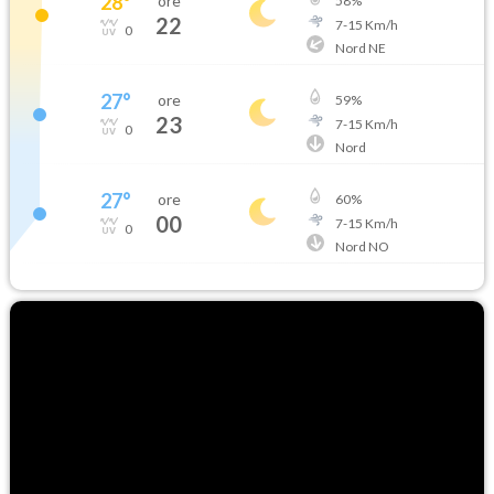
28
°
ore
58
%
22
7
-
15
Km/h
0
Nord NE
27
°
ore
59
%
23
7
-
15
Km/h
0
Nord
27
°
ore
60
%
00
7
-
15
Km/h
0
Nord NO