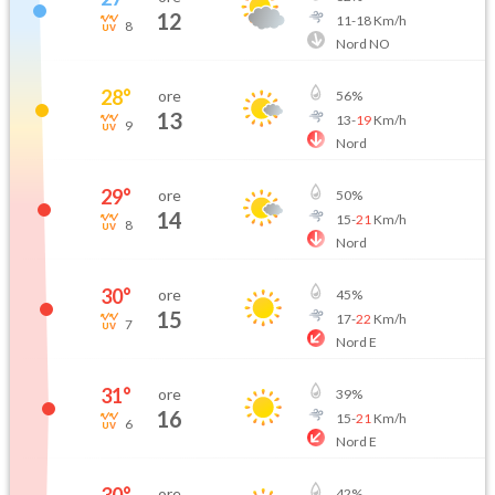
12
11
-
18
Km/h
8
Nord NO
28
°
ore
56
%
13
13
-
19
Km/h
9
Nord
29
°
ore
50
%
14
15
-
21
Km/h
8
Nord
30
°
ore
45
%
15
17
-
22
Km/h
7
Nord E
31
°
ore
39
%
16
15
-
21
Km/h
6
Nord E
ore
42
%