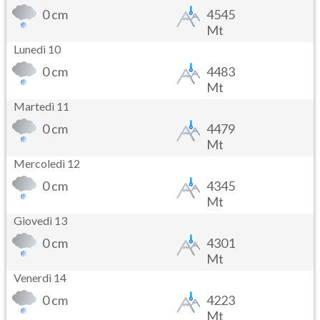
0 cm
4545
Mt
Lunedì 10
0 cm
4483
Mt
Martedì 11
0 cm
4479
Mt
Mercoledì 12
0 cm
4345
Mt
Giovedì 13
0 cm
4301
Mt
Venerdì 14
0 cm
4223
Mt