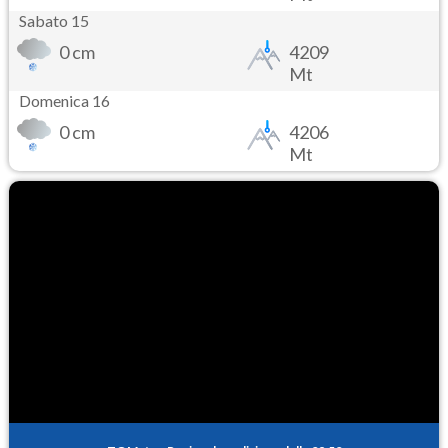
Sabato 15
0 cm
4209
Mt
Domenica 16
0 cm
4206
Mt