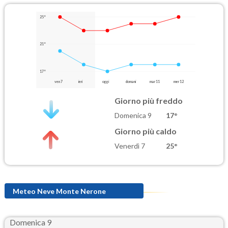
25°
21°
17°
ven 7
ieri
oggi
domani
mar 11
mer 12
Giorno più freddo
Domenica 9
17°
Giorno più caldo
Venerdì 7
25°
Meteo Neve Monte Nerone
Domenica 9