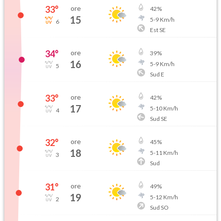
33
°
ore
42
%
15
5
-
9
Km/h
6
Est SE
34
°
ore
39
%
16
5
-
9
Km/h
5
Sud E
33
°
ore
42
%
17
5
-
10
Km/h
4
Sud SE
32
°
ore
45
%
18
5
-
11
Km/h
3
Sud
31
°
ore
49
%
19
5
-
12
Km/h
2
Sud SO