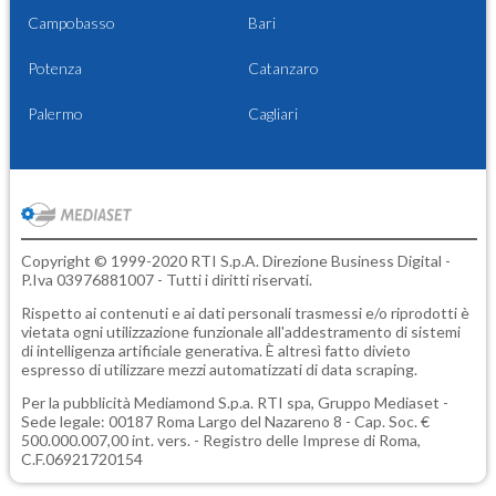
Campobasso
Bari
Potenza
Catanzaro
Palermo
Cagliari
Copyright © 1999-2020 RTI S.p.A. Direzione Business Digital -
P.Iva 03976881007 - Tutti i diritti riservati.
Rispetto ai contenuti e ai dati personali trasmessi e/o riprodotti è
vietata ogni utilizzazione funzionale all'addestramento di sistemi
di intelligenza artificiale generativa. È altresì fatto divieto
espresso di utilizzare mezzi automatizzati di data scraping.
Per la pubblicità
Mediamond S.p.a.
RTI spa, Gruppo Mediaset -
Sede legale: 00187 Roma Largo del Nazareno 8 - Cap. Soc. €
500.000.007,00 int. vers. - Registro delle Imprese di Roma,
C.F.06921720154