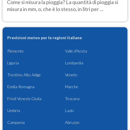
Come si misura la pioggia? La quantità di pioggia si
misura in mm, o, che è lo stesso, in litri per ...
Previsioni meteo per le regioni italiane
Piemonte
Valle d'Aosta
Liguria
Lombardia
Trentino Alto Adige
Veneto
Emilia Romagna
Marche
Friuli Venezia Giulia
Toscana
Umbria
Lazio
Campania
Abruzzo