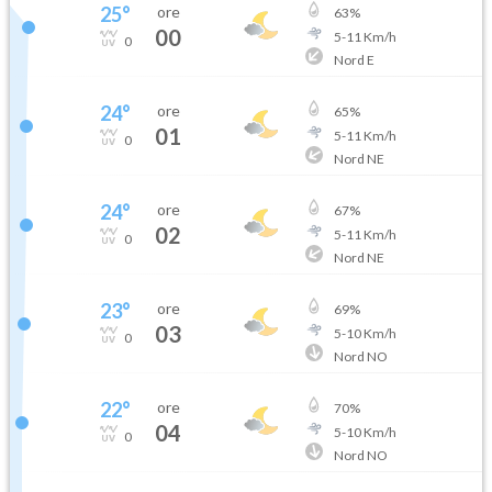
25
°
ore
63
%
00
5
-
11
Km/h
0
Nord E
24
°
ore
65
%
01
5
-
11
Km/h
0
Nord NE
24
°
ore
67
%
02
5
-
11
Km/h
0
Nord NE
23
°
ore
69
%
03
5
-
10
Km/h
0
Nord NO
22
°
ore
70
%
04
5
-
10
Km/h
0
Nord NO