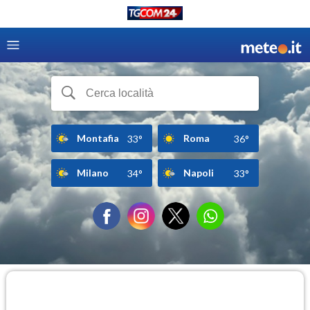
Montafia
Roma
33°
36°
Milano
Napoli
34°
33°