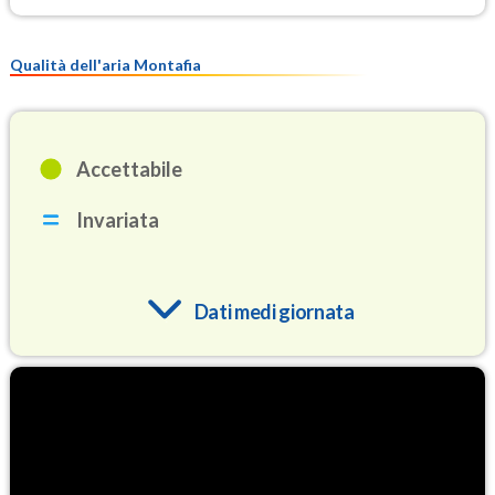
Qualità dell'aria Montafia
Accettabile
Invariata
Dati medi giornata
O3
88.1
(Ozono)
NO2
5.2
(Diossido di azoto)