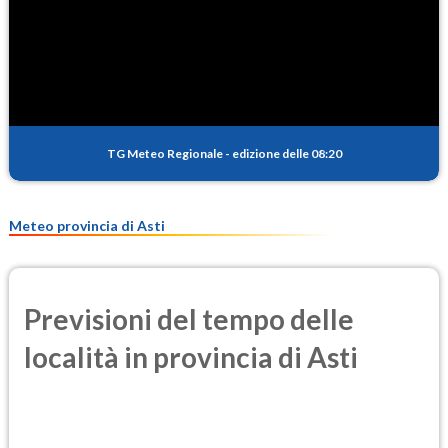
SO2
0.3
(Anidride solforosa)
PM10
12.1
(Materia particolata)
TG Meteo Regionale
-
edizione delle 08:20
PM25
9.4
(Materia particolata)
Meteo provincia di Asti
Previsioni del tempo delle
località in provincia di Asti