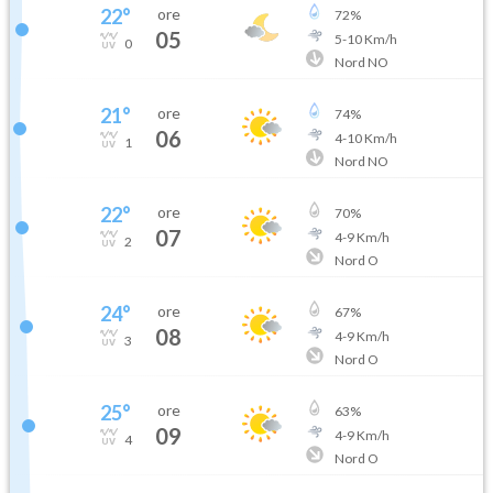
22
°
ore
72
%
05
5
-
10
Km/h
0
Nord NO
21
°
ore
74
%
06
4
-
10
Km/h
1
Nord NO
22
°
ore
70
%
07
4
-
9
Km/h
2
Nord O
24
°
ore
67
%
08
4
-
9
Km/h
3
Nord O
25
°
ore
63
%
09
4
-
9
Km/h
4
Nord O