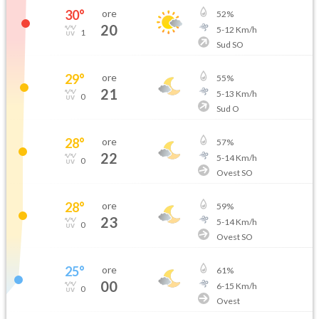
30
°
ore
52
%
20
5
-
12
Km/h
1
Sud SO
29
°
ore
55
%
21
5
-
13
Km/h
0
Sud O
28
°
ore
57
%
22
5
-
14
Km/h
0
Ovest SO
28
°
ore
59
%
23
5
-
14
Km/h
0
Ovest SO
25
°
ore
61
%
00
6
-
15
Km/h
0
Ovest