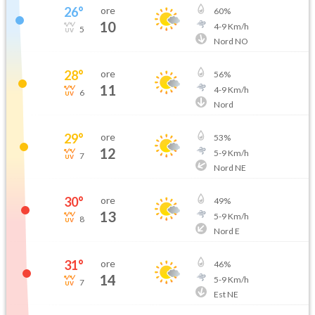
26
°
ore
60
%
10
4
-
9
Km/h
5
Nord NO
28
°
ore
56
%
11
4
-
9
Km/h
6
Nord
29
°
ore
53
%
12
5
-
9
Km/h
7
Nord NE
30
°
ore
49
%
13
5
-
9
Km/h
8
Nord E
31
°
ore
46
%
14
5
-
9
Km/h
7
Est NE