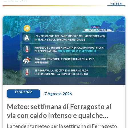
tutte
TENDENZA
7 Agosto 2026
Meteo: settimana di Ferragosto al
via con caldo intenso e qualche
temporale
La tendenza meteo per la settimana di Ferragosto