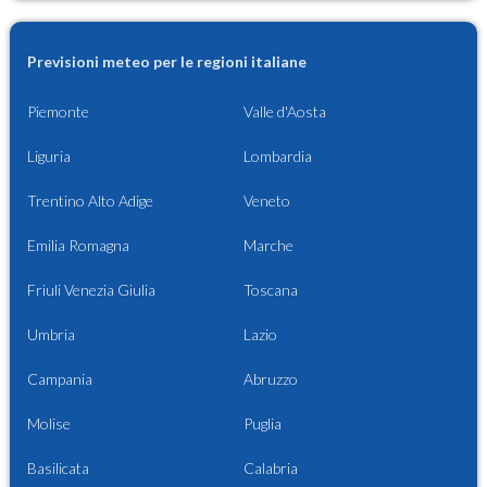
Previsioni meteo per le regioni italiane
Piemonte
Valle d'Aosta
Liguria
Lombardia
Trentino Alto Adige
Veneto
Emilia Romagna
Marche
Friuli Venezia Giulia
Toscana
Umbria
Lazio
Campania
Abruzzo
Molise
Puglia
Basilicata
Calabria