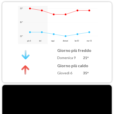
35°
28°
21°
gio 6
ieri
oggi
domani
lun 10
mar 11
Giorno più freddo
Domenica 9
21°
Giorno più caldo
Giovedì 6
35°