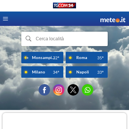
Monsampi...
Roma
32°
35°
Milano
Napoli
34°
33°