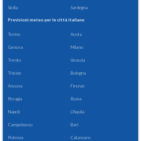
Sicilia
Sardegna
Previsioni meteo per le città italiane
Torino
Aosta
Genova
Milano
Trento
Venezia
Trieste
Bologna
Ancona
Firenze
Perugia
Roma
Napoli
L'Aquila
Campobasso
Bari
Potenza
Catanzaro