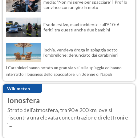
media: "Non mi serve per spacciare" | Prof lo
convince con un giro in moto
Esodo estivo, maxi-incidente sull'A10: 6
feriti, tra questi anche due bambini
Ischia, vendeva droga in spiaggia sotto
l'ombrellone: denunciato dai carabinieri
I Carabinieri hanno notato un gran via vai sulla spiaggia ed hanno
interrotto il business dello spacciatore, un 36enne di Napoli
Wikimeteo
Ionosfera
Strato dell'atmosfera, tra 90 e 200 km, ove si
riscontra una elevata concentrazione di elettroni e
i...