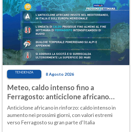
TENDENZA
8 Agosto 2026
Meteo, caldo intenso fino a
Ferragosto: anticiclone africano
ancora protagonista
Anticiclone africano in rinforzo: caldo intenso in
aumento nei prossimi giorni, con valori estremi
verso Ferragosto su gran parte d’Italia