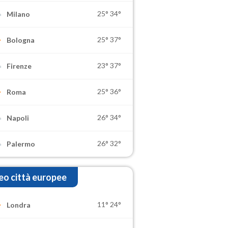
25°
34°
Milano
25°
37°
Bologna
23°
37°
Firenze
25°
36°
Roma
26°
34°
Napoli
26°
32°
Palermo
o città europee
11°
24°
Londra