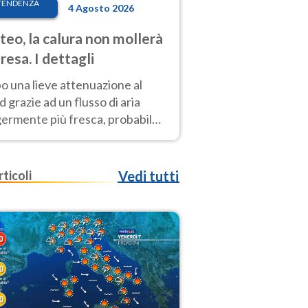
TENDENZA
4 Agosto 2026
eo, la calura non mollerà
presa. I dettagli
o una lieve attenuazione al
 grazie ad un flusso di aria
germente più fresca, probabile
o rinforzo dell’anticiclone
icano entro Ferragosto
rticoli
Vedi tutti