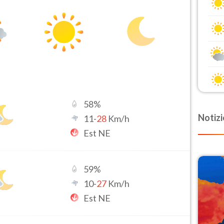
58
%
Notizi
11
-
28
Km/h
Est NE
59
%
10
-
27
Km/h
Est NE