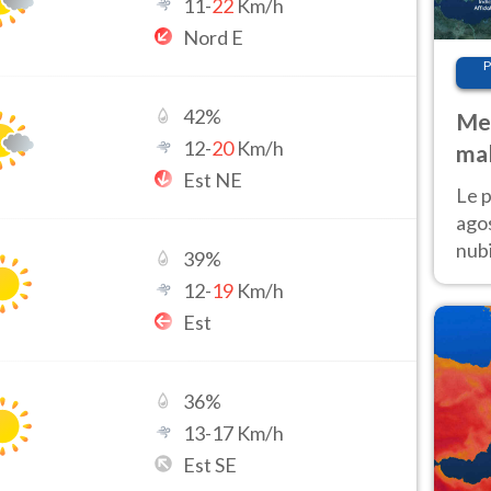
11
-
22
Km/h
Nord E
P
42
%
Met
12
-
20
Km/h
mal
Est NE
fin
Le p
agos
nubi
39
%
Cen
12
-
19
Km/h
mol
Est
36
%
13
-
17
Km/h
Est SE