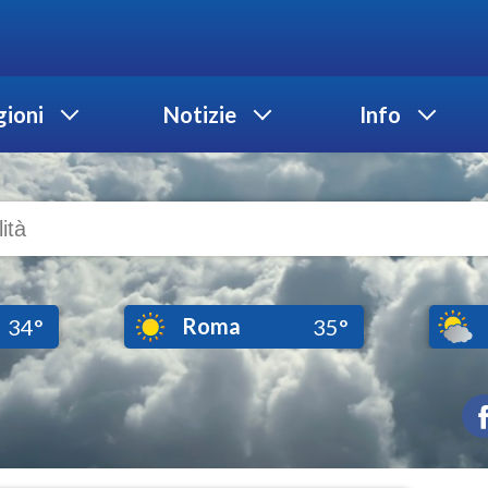
ioni
Notizie
Info
Roma
34°
35°