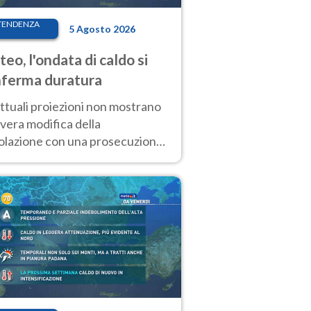
TENDENZA
5 Agosto 2026
eo, l'ondata di caldo si
ferma duratura
ttuali proiezioni non mostrano
vera modifica della
colazione con una prosecuzione
caldo fuori scala per molti
ni, compresa la settimana di
ragosto