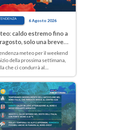
TENDENZA
6 Agosto 2026
eo: caldo estremo fino a
ragosto, solo una breve
sa. Ecco dove
tendenza meteo per il weekend
inizio della prossima settimana,
la che ci condurrà al
ragosto, vede ancora
perature molto elevate