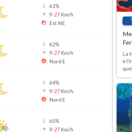
61
%
9
-
27
Km/h
Est NE
Met
Fer
62
%
pau
9
-
27
Km/h
La 
e l'
Nord E
quel
Fer
64
%
tem
9
-
27
Km/h
Nord E
65
%
9
-
27
Km/h