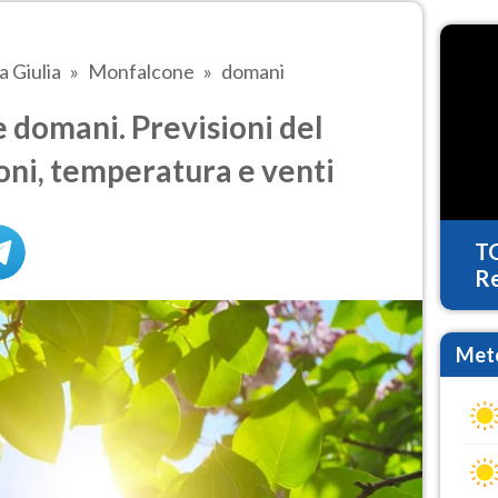
a Giulia
Monfalcone
domani
domani. Previsioni del
oni, temperatura e venti
T
Re
Mete