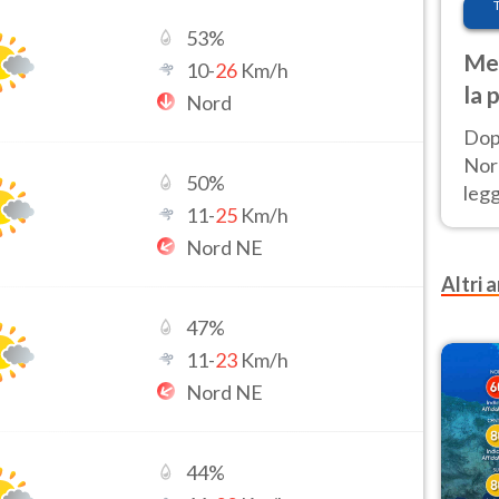
53
%
Met
10
-
26
Km/h
la 
Nord
Dop
Nord
50
%
leg
11
-
25
Km/h
nuov
Nord NE
afr
Altri a
47
%
11
-
23
Km/h
Nord NE
44
%