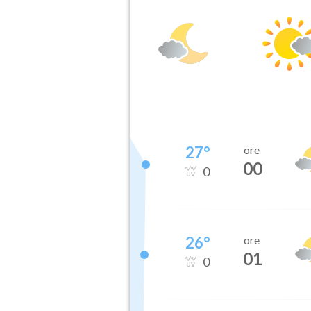
27
°
ore
00
0
26
°
ore
01
0