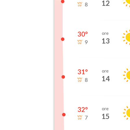
12
8
30
°
ore
13
9
31
°
ore
14
8
32
°
ore
15
7