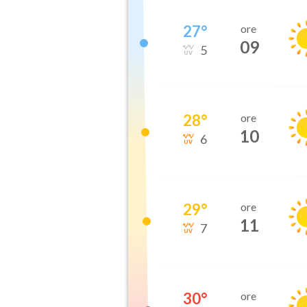
27
°
ore
09
5
28
°
ore
10
6
29
°
ore
11
7
30
°
ore