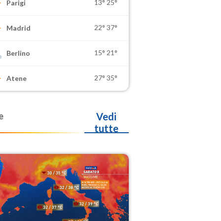
13°
25°
Parigi
22°
37°
Madrid
15°
21°
Berlino
27°
35°
Atene
e
Vedi
tutte