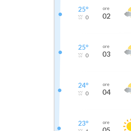
25
°
ore
02
0
25
°
ore
03
0
24
°
ore
04
0
23
°
ore
05