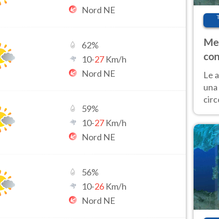
Nord NE
Met
62
%
con
10
-
27
Km/h
Nord NE
Le a
una 
cir
59
%
del 
10
-
27
Km/h
gior
Fer
Nord NE
56
%
10
-
26
Km/h
Nord NE