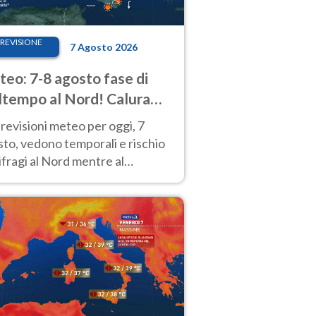
REVISIONE
7 Agosto 2026
eo: 7-8 agosto fase di
tempo al Nord! Calura
o a Ferragosto
revisioni meteo per oggi, 7
to, vedono temporali e rischio
fragi al Nord mentre al
tro-Sud sole e caldo sempre
to intenso.