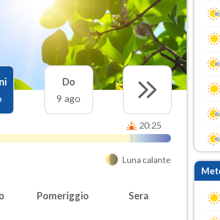
ni
Do
o
9 ago
20:25
Luna calante
Mete
o
Pomeriggio
Sera