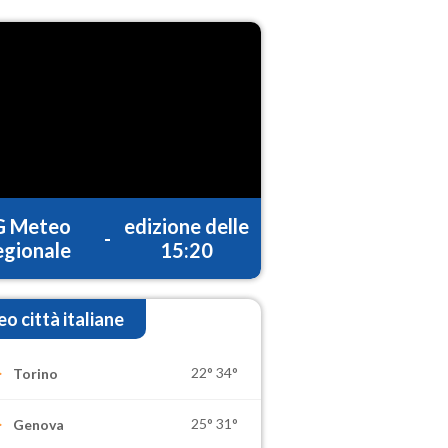
G Meteo
edizione delle
-
gionale
15:20
o città italiane
22°
34°
Torino
25°
31°
Genova