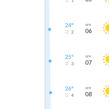
1
24
°
ore
06
2
25
°
ore
07
3
26
°
ore
08
4