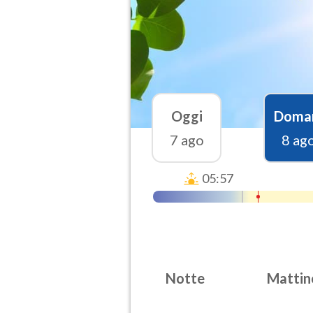
Oggi
Doma
7 ago
8 ag
05:57
Notte
Mattin