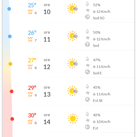
25
°
ore
52
%
10
6
-
13
Km/h
6
Sud SO
26
°
ore
50
%
11
6
-
12
Km/h
7
Sud
27
°
ore
47
%
12
6
-
11
Km/h
8
Sud E
29
°
ore
45
%
13
6
-
11
Km/h
9
Est SE
30
°
ore
42
%
14
6
-
10
Km/h
8
Est