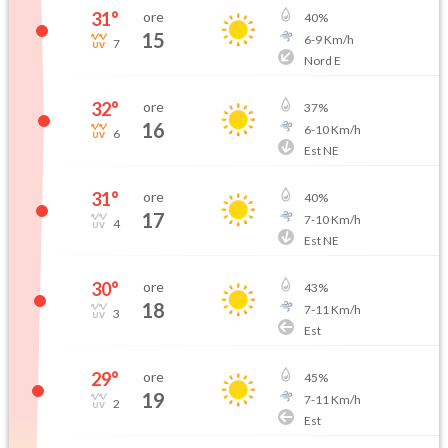
31
°
ore
40
%
15
6
-
9
Km/h
7
Nord E
32
°
ore
37
%
16
6
-
10
Km/h
6
Est NE
31
°
ore
40
%
17
7
-
10
Km/h
4
Est NE
30
°
ore
43
%
18
7
-
11
Km/h
3
Est
29
°
ore
45
%
19
7
-
11
Km/h
2
Est