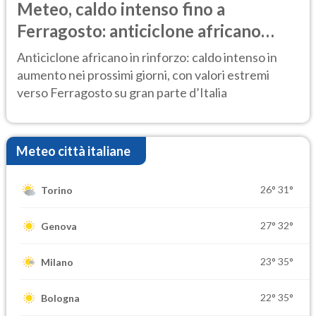
Meteo, caldo intenso fino a
Ferragosto: anticiclone africano
ancora protagonista
Anticiclone africano in rinforzo: caldo intenso in
aumento nei prossimi giorni, con valori estremi
verso Ferragosto su gran parte d’Italia
Meteo città italiane
26°
31°
Torino
27°
32°
Genova
23°
35°
Milano
22°
35°
Bologna