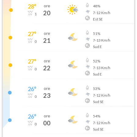
28
°
ore
48
%
20
7
-
12
Km/h
1
Est SE
27
°
ore
51
%
21
7
-
13
Km/h
0
Sud E
27
°
ore
52
%
22
7
-
13
Km/h
0
Sud E
26
°
ore
53
%
23
7
-
12
Km/h
0
Sud SE
26
°
ore
54
%
00
7
-
12
Km/h
0
Sud SE