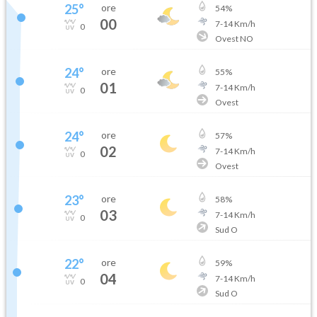
25
°
ore
54
%
00
7
-
14
Km/h
0
Ovest NO
24
°
ore
55
%
01
7
-
14
Km/h
0
Ovest
24
°
ore
57
%
02
7
-
14
Km/h
0
Ovest
23
°
ore
58
%
03
7
-
14
Km/h
0
Sud O
22
°
ore
59
%
04
7
-
14
Km/h
0
Sud O