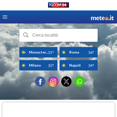
Monaster...
Roma
31°
36°
Milano
Napoli
35°
34°