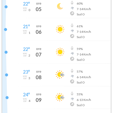
22
°
ore
60
%
05
7
-
14
Km/h
0
Sud O
21
°
ore
61
%
06
7
-
14
Km/h
1
Sud O
22
°
ore
59
%
07
7
-
14
Km/h
2
Sud O
23
°
ore
57
%
08
6
-
14
Km/h
3
Sud O
24
°
ore
55
%
09
6
-
13
Km/h
4
Sud O