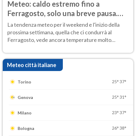
Meteo: caldo estremo fino a
Ferragosto, solo una breve pausa.
Ecco dove
La tendenza meteo per il weekend e l'inizio della
prossima settimana, quella che ci condurrà al
Ferragosto, vede ancora temperature molto
elevate
Meteo città italiane
25°
37°
Torino
25°
31°
Genova
23°
37°
Milano
26°
38°
Bologna