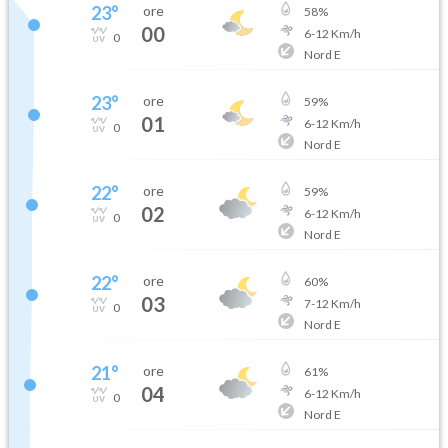
23
°
ore
58
%
00
6
-
12
Km/h
0
Nord E
23
°
ore
59
%
01
6
-
12
Km/h
0
Nord E
22
°
ore
59
%
02
6
-
12
Km/h
0
Nord E
22
°
ore
60
%
03
7
-
12
Km/h
0
Nord E
21
°
ore
61
%
04
6
-
12
Km/h
0
Nord E