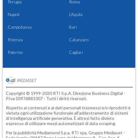
Perugia
Roma
Napoli
L'Aquila
Campobasso
Bari
Potenza
Catanzaro
Palermo
Cagliari
Copyright © 1999-2020 RTI S.p.A. Direzione Business Digital -
P.Iva 03976881007 - Tutti i diritti riservati.
Rispetto ai contenuti e ai dati personali trasmessi e/o riprodotti è
vietata ogni utilizzazione funzionale all'addestramento di sistemi
di intelligenza artificiale generativa. È altresì fatto divieto
espresso di utilizzare mezzi automatizzati di data scraping.
Per la pubblicità
Mediamond S.p.a.
RTI spa, Gruppo Mediaset -
Sede legale: 00187 Roma Largo del Nazareno 8 - Cap. Soc. €