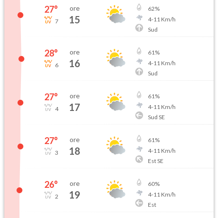
27
°
ore
62
%
15
4
-
11
Km/h
7
Sud
28
°
ore
61
%
16
4
-
11
Km/h
6
Sud
27
°
ore
61
%
17
4
-
11
Km/h
4
Sud SE
27
°
ore
61
%
18
4
-
11
Km/h
3
Est SE
26
°
ore
60
%
19
4
-
11
Km/h
2
Est