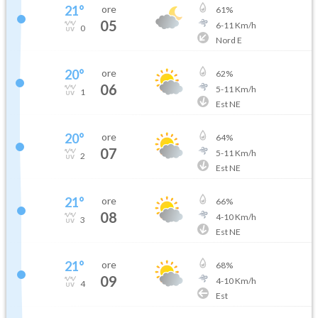
21
°
ore
61
%
05
6
-
11
Km/h
0
Nord E
20
°
ore
62
%
06
5
-
11
Km/h
1
Est NE
20
°
ore
64
%
07
5
-
11
Km/h
2
Est NE
21
°
ore
66
%
08
4
-
10
Km/h
3
Est NE
21
°
ore
68
%
09
4
-
10
Km/h
4
Est