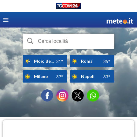
Moio de'...
Roma
31°
35°
Milano
Napoli
37°
33°