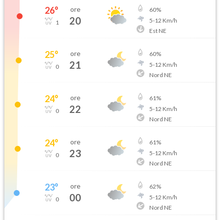
26
°
ore
60
%
20
5
-
12
Km/h
1
Est NE
25
°
ore
60
%
21
5
-
12
Km/h
0
Nord NE
24
°
ore
61
%
22
5
-
12
Km/h
0
Nord NE
24
°
ore
61
%
23
5
-
12
Km/h
0
Nord NE
23
°
ore
62
%
00
5
-
12
Km/h
0
Nord NE