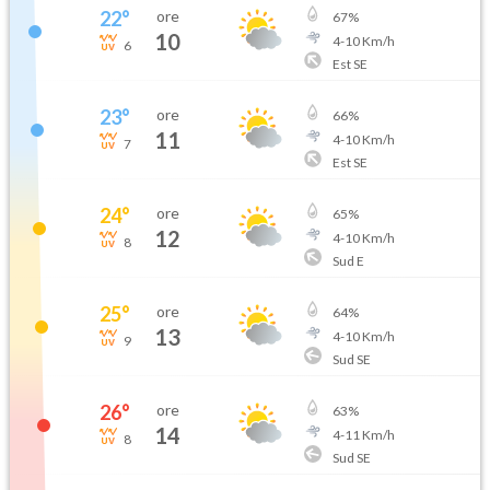
22
°
ore
67
%
10
4
-
10
Km/h
6
Est SE
23
°
ore
66
%
11
4
-
10
Km/h
7
Est SE
24
°
ore
65
%
12
4
-
10
Km/h
8
Sud E
25
°
ore
64
%
13
4
-
10
Km/h
9
Sud SE
26
°
ore
63
%
14
4
-
11
Km/h
8
Sud SE