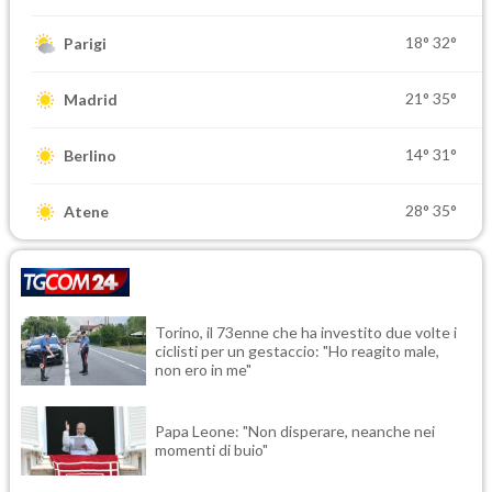
18°
32°
Parigi
21°
35°
Madrid
14°
31°
Berlino
28°
35°
Atene
Torino, il 73enne che ha investito due volte i
ciclisti per un gestaccio: "Ho reagito male,
non ero in me"
Papa Leone: "Non disperare, neanche nei
momenti di buio"