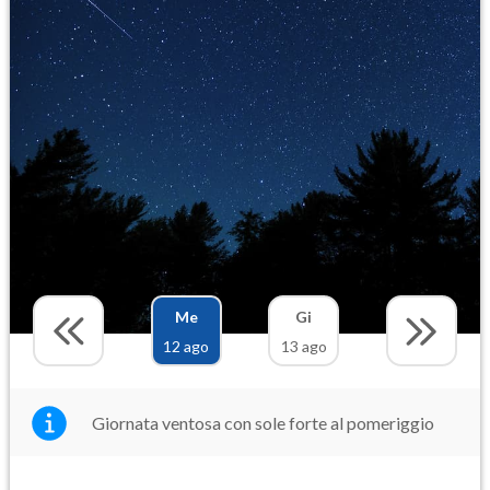
Me
Gi
12 ago
13 ago
Giornata ventosa con sole forte al pomeriggio