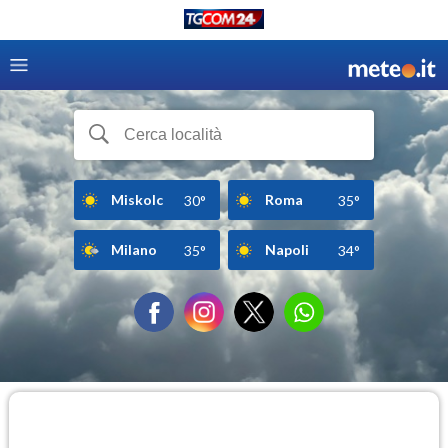
Miskolc
Roma
30°
35°
Milano
Napoli
35°
34°