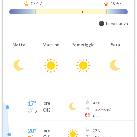
05:27
19:55
Luna nuova
Notte
Mattino
Pomeriggio
Sera
17
°
ore
43
%
00
15
-
39
Km/h
0
Nord
20
°
ore
37
%