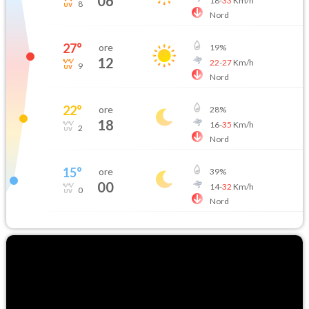
06
18
-
33
Km/h
8
Nord
27
°
ore
19
%
12
22
-
27
Km/h
9
Nord
22
°
ore
28
%
18
16
-
35
Km/h
2
Nord
15
°
ore
39
%
00
14
-
32
Km/h
0
Nord