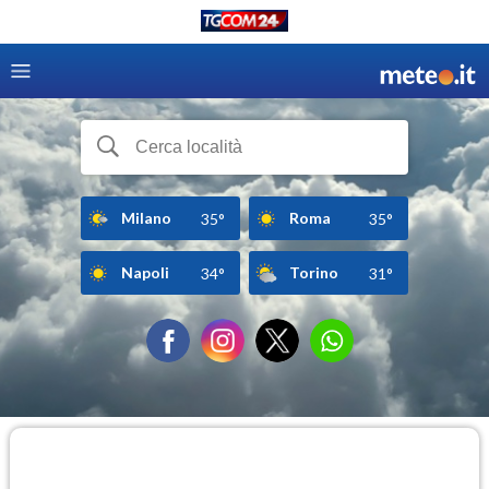
Milano
Roma
35°
35°
Napoli
Torino
34°
31°