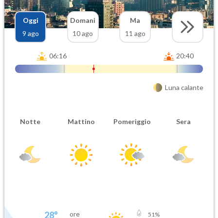
Oggi
Domani
Ma
9 ago
10 ago
11 ago
06:16
20:40
Luna calante
Notte
Mattino
Pomeriggio
Sera
28
°
ore
51
%