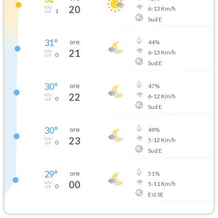
20
6
-
13
Km/h
1
Sud E
31
°
ore
44
%
21
6
-
13
Km/h
0
Sud E
30
°
ore
47
%
22
6
-
12
Km/h
0
Sud E
30
°
ore
49
%
23
5
-
12
Km/h
0
Sud E
29
°
ore
51
%
00
5
-
11
Km/h
0
Est SE