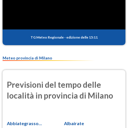
SO2
1.3
(Anidride solforosa)
PM10
16.1
(Materia particolata)
TG Meteo Regionale
-
edizione delle 15:11
PM25
11.0
(Materia particolata)
Meteo provincia di Milano
Previsioni del tempo delle
località in provincia di Milano
Abbiategrasso...
Albairate