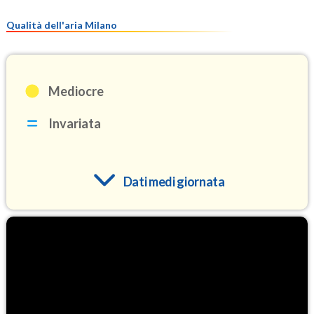
Qualità dell'aria Milano
Mediocre
Invariata
Dati medi giornata
O3
100.6
(Ozono)
NO2
8.4
(Diossido di azoto)