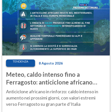
TENDENZA
8 Agosto 2026
Meteo, caldo intenso fino a
Ferragosto: anticiclone africano
ancora protagonista
Anticiclone africano in rinforzo: caldo intenso in
aumento nei prossimi giorni, con valori estremi
verso Ferragosto su gran parte d’Italia