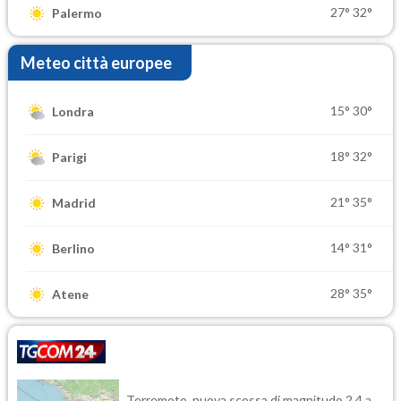
27°
32°
Palermo
Meteo città europee
15°
30°
Londra
18°
32°
Parigi
21°
35°
Madrid
14°
31°
Berlino
28°
35°
Atene
Terremoto, nuova scossa di magnitudo 2.4 a