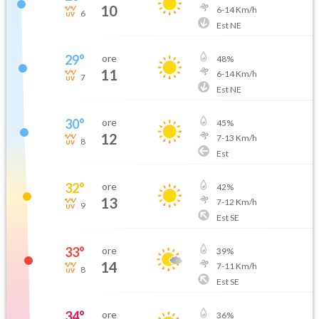
10
6
-
14
Km/h
6
Est NE
29
°
ore
48
%
11
6
-
14
Km/h
7
Est NE
30
°
ore
45
%
12
7
-
13
Km/h
8
Est
32
°
ore
42
%
13
7
-
12
Km/h
9
Est SE
33
°
ore
39
%
14
7
-
11
Km/h
8
Est SE
34
°
ore
36
%