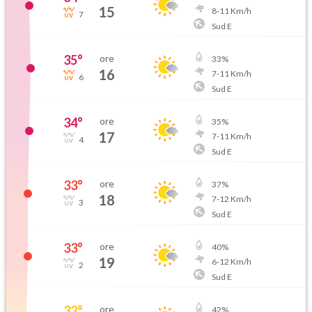
15
8
-
11
Km/h
7
Sud E
35
°
ore
33
%
16
7
-
11
Km/h
6
Sud E
34
°
ore
35
%
17
7
-
11
Km/h
4
Sud E
33
°
ore
37
%
18
7
-
12
Km/h
3
Sud E
33
°
ore
40
%
19
6
-
12
Km/h
2
Sud E
32
°
ore
42
%