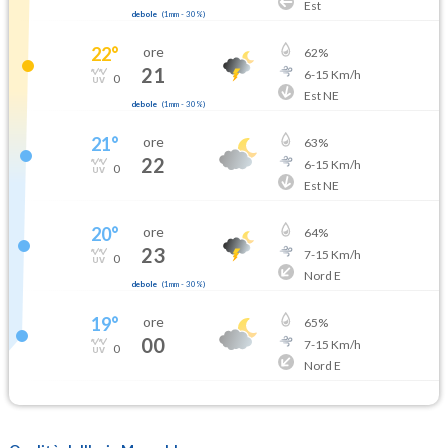
Est
debole
(
1mm
-
30
%)
22
°
ore
62
%
21
6
-
15
Km/h
0
Est NE
debole
(
1mm
-
30
%)
21
°
ore
63
%
22
6
-
15
Km/h
0
Est NE
20
°
ore
64
%
23
7
-
15
Km/h
0
Nord E
debole
(
1mm
-
30
%)
19
°
ore
65
%
00
7
-
15
Km/h
0
Nord E