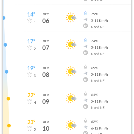
14
°
ore
79
%
06
5
-
11
Km/h
1
Nord NE
17
°
ore
74
%
07
5
-
11
Km/h
2
Nord NE
19
°
ore
69
%
08
5
-
11
Km/h
3
Nord NE
22
°
ore
64
%
09
5
-
11
Km/h
4
Nord NE
23
°
ore
62
%
10
6
-
12
Km/h
5