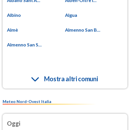
Albano Sant'A...
Alben-Oltre i...
Albino
Algua
Almè
Almenno San B...
Almenno San S...
Mostra altri comuni
Meteo Nord-Ovest Italia
Oggi