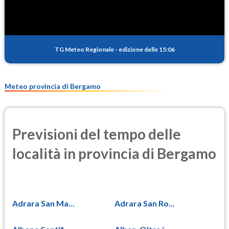
0.1
(Anidride solforosa)
PM10
11.0
(Materia particolata)
TG Meteo Regionale
-
edizione delle 15:06
PM25
8.0
(Materia particolata)
Meteo provincia di Bergamo
Previsioni del tempo delle
località in provincia di Bergamo
Adrara San Ma...
Adrara San Ro...