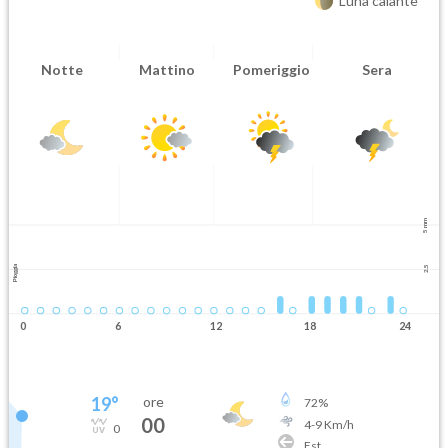
Luna calante
Notte
Mattino
Pomeriggio
Sera
5 mm
Pioggia
2.5
0
6
12
18
24
19
°
ore
72
%
00
4
-
9
Km/h
0
Est