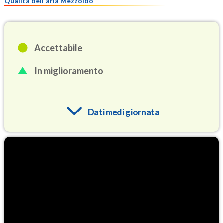
Qualità dell'aria Mezzoldo
Accettabile
In miglioramento
Dati medi giornata
O3
82.6
(Ozono)
NO2
1.0
(Diossido di azoto)
SO2