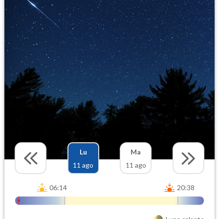
Lu
Ma
11 ago
11 ago
06:14
20:38