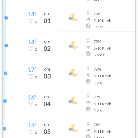
18
°
ore
73
%
01
5
-
10
Km/h
0
Est NE
18
°
ore
75
%
02
5
-
10
Km/h
0
Nord E
17
°
ore
76
%
03
5
-
11
Km/h
0
Nord
16
°
ore
77
%
04
5
-
11
Km/h
0
Nord
15
°
ore
78
%
05
5
-
11
Km/h
0
Nord NE