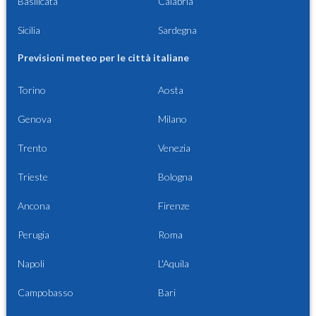
Basilicata
Calabria
Sicilia
Sardegna
Previsioni meteo per le città italiane
Torino
Aosta
Genova
Milano
Trento
Venezia
Trieste
Bologna
Ancona
Firenze
Perugia
Roma
Napoli
L'Aquila
Campobasso
Bari