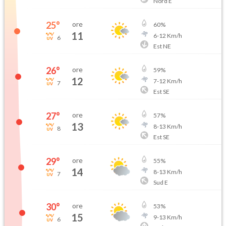
Nord E
25
°
ore
60
%
11
6
-
12
Km/h
6
Est NE
26
°
ore
59
%
12
7
-
12
Km/h
7
Est SE
27
°
ore
57
%
13
8
-
13
Km/h
8
Est SE
29
°
ore
55
%
14
8
-
13
Km/h
7
Sud E
30
°
ore
53
%
15
9
-
13
Km/h
6