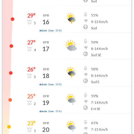
Sud
29
°
ore
55
%
16
9
-
13
Km/h
5
Sud
debole
(
1mm
-
31
%)
27
°
ore
56
%
17
8
-
14
Km/h
4
Sud SE
26
°
ore
58
%
18
8
-
14
Km/h
3
Sud E
debole
(
1mm
-
31
%)
25
°
ore
59
%
19
7
-
14
Km/h
2
Est SE
debole
(
1mm
-
31
%)
23
°
ore
61
%
20
7
-
15
Km/h
1