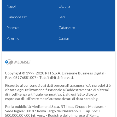
Napoli
L'Aquila
Campobasso
Bari
Potenza
Catanzaro
Palermo
Cagliari
Copyright © 1999-2020 RTI S.p.A. Direzione Business Digital -
P.Iva 03976881007 - Tutti i diritti riservati.
Rispetto ai contenuti e ai dati personali trasmessi e/o riprodotti è
vietata ogni utilizzazione funzionale all'addestramento di sistemi
di intelligenza artificiale generativa. È altresì fatto divieto
espresso di utilizzare mezzi automatizzati di data scraping.
Per la pubblicità
Mediamond S.p.a.
RTI spa, Gruppo Mediaset -
Sede legale: 00187 Roma Largo del Nazareno 8 - Cap. Soc. €
500.000.007,00 int. vers. - Registro delle Imprese di Roma,