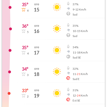
35
°
ore
37
%
15
9
-
12
Km/h
6
Sud
36
°
ore
35
%
16
10
-
15
Km/h
5
Sud
35
°
ore
34
%
17
11
-
18
Km/h
4
Sud SE
34
°
ore
32
%
18
11
-
21
Km/h
3
Sud E
33
°
ore
31
%
19
12
-
24
Km/h
2
Est SE