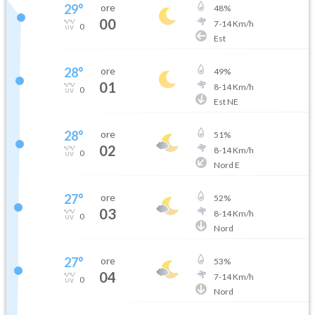
29
°
ore
48
%
00
7
-
14
Km/h
0
Est
28
°
ore
49
%
01
8
-
14
Km/h
0
Est NE
28
°
ore
51
%
02
8
-
14
Km/h
0
Nord E
27
°
ore
52
%
03
8
-
14
Km/h
0
Nord
27
°
ore
53
%
04
7
-
14
Km/h
0
Nord