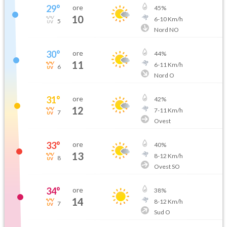
29
°
ore
45
%
10
6
-
10
Km/h
5
Nord NO
30
°
ore
44
%
11
6
-
11
Km/h
6
Nord O
31
°
ore
42
%
12
7
-
11
Km/h
7
Ovest
33
°
ore
40
%
13
8
-
12
Km/h
8
Ovest SO
34
°
ore
38
%
14
8
-
12
Km/h
7
Sud O