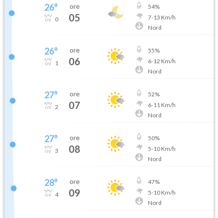
26
°
ore
54
%
05
7
-
13
Km/h
0
Nord
26
°
ore
55
%
06
6
-
12
Km/h
1
Nord
27
°
ore
52
%
07
6
-
11
Km/h
2
Nord
27
°
ore
50
%
08
5
-
10
Km/h
3
Nord
28
°
ore
47
%
09
5
-
10
Km/h
4
Nord