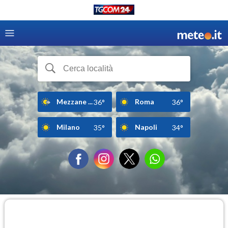
Mezzane ...
Roma
36°
36°
Milano
Napoli
35°
34°