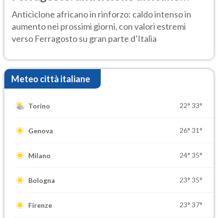
ancora protagonista
Anticiclone africano in rinforzo: caldo intenso in
aumento nei prossimi giorni, con valori estremi
verso Ferragosto su gran parte d’Italia
Meteo città italiane
22°
33°
Torino
26°
31°
Genova
24°
35°
Milano
23°
35°
Bologna
23°
37°
Firenze