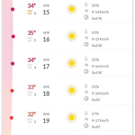
34
°
ore
32
%
15
9
-
14
Km/h
6
Sud SE
35
°
ore
30
%
16
9
-
15
Km/h
5
Sud SE
34
°
ore
32
%
17
9
-
16
Km/h
4
Sud SE
33
°
ore
35
%
18
9
-
16
Km/h
3
Sud E
32
°
ore
37
%
19
9
-
17
Km/h
2
Sud E