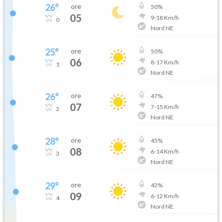
26
°
ore
50
%
05
9
-
18
Km/h
0
Nord NE
25
°
ore
50
%
06
8
-
17
Km/h
1
Nord NE
26
°
ore
47
%
07
7
-
15
Km/h
2
Nord NE
28
°
ore
45
%
08
6
-
14
Km/h
3
Nord NE
29
°
ore
42
%
09
6
-
12
Km/h
4
Nord NE