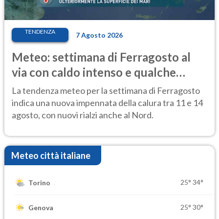
TENDENZA
7 Agosto 2026
Meteo: settimana di Ferragosto al
via con caldo intenso e qualche
temporale
La tendenza meteo per la settimana di Ferragosto
indica una nuova impennata della calura tra 11 e 14
agosto, con nuovi rialzi anche al Nord.
Meteo città italiane
25°
34°
Torino
25°
30°
Genova