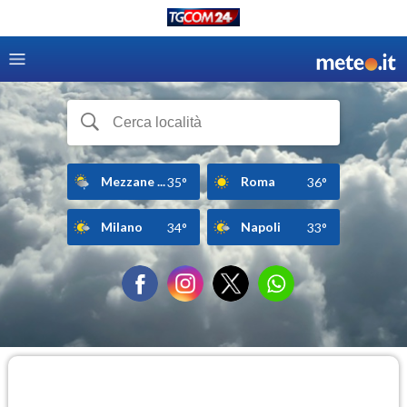
Mezzane ...
Roma
35°
36°
Milano
Napoli
34°
33°