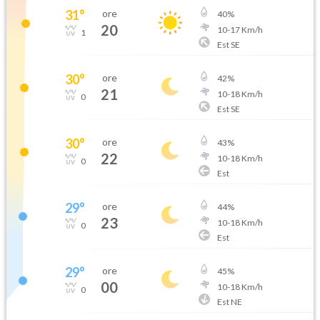
31
°
ore
40
%
20
10
-
17
Km/h
1
Est SE
30
°
ore
42
%
21
10
-
18
Km/h
0
Est SE
30
°
ore
43
%
22
10
-
18
Km/h
0
Est
29
°
ore
44
%
23
10
-
18
Km/h
0
Est
29
°
ore
45
%
00
10
-
18
Km/h
0
Est NE