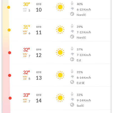
30
°
ore
40
%
10
6
-
13
Km/h
5
Nord E
31
°
ore
39
%
11
7
-
13
Km/h
6
Nord E
32
°
ore
37
%
12
7
-
13
Km/h
7
Est
32
°
ore
35
%
13
8
-
14
Km/h
8
Est SE
33
°
ore
33
%
14
9
-
14
Km/h
7
Sud E