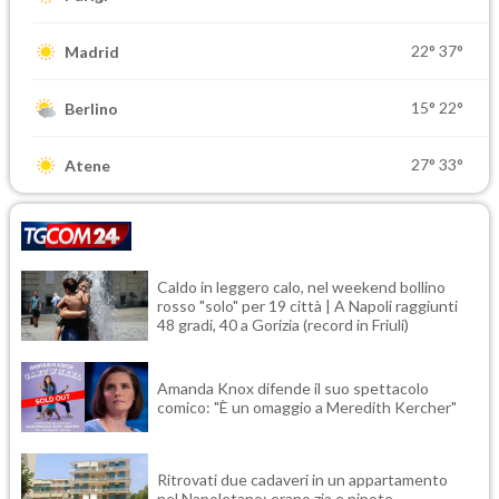
22°
37°
Madrid
15°
22°
Berlino
27°
33°
Atene
Caldo in leggero calo, nel weekend bollino
rosso "solo" per 19 città | A Napoli raggiunti
48 gradi, 40 a Gorizia (record in Friuli)
Amanda Knox difende il suo spettacolo
comico: "È un omaggio a Meredith Kercher"
Ritrovati due cadaveri in un appartamento
nel Napoletano: erano zia e nipote