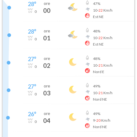
28
°
ore
47
%
00
10
-
22
Km/h
0
Est NE
28
°
ore
48
%
01
10
-
22
Km/h
0
Est NE
27
°
ore
48
%
02
10
-
21
Km/h
0
Nord E
27
°
ore
49
%
03
10
-
21
Km/h
0
Nord NE
26
°
ore
49
%
04
9
-
20
Km/h
0
Nord NE