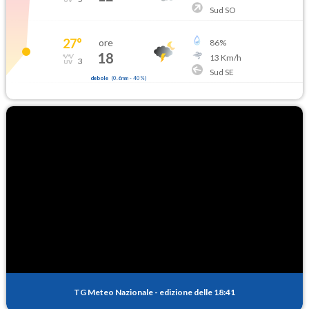
Sud SO
27
°
ore
86
%
18
13
Km/h
3
Sud SE
debole
(
0.6mm
-
40
%)
TG Meteo Nazionale
-
edizione delle 18:41