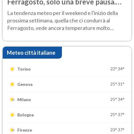
Ferragosto, solo una breve pausa.
Ecco dove
La tendenza meteo per il weekend e l'inizio della
prossima settimana, quella che ci condurrà al
Ferragosto, vede ancora temperature molto
elevate
Meteo città italiane
22°
34°
Torino
25°
31°
Genova
25°
34°
Milano
25°
37°
Bologna
23°
37°
Firenze