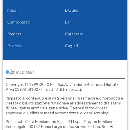
Napoli
L'Aquila
Campobasso
Bari
Potenza
Catanzaro
Palermo
Cagliari
Copyright © 1999-2020 RTI S.p.A. Direzione Business Digital -
P.Iva 03976881007 - Tutti i diritti riservati.
Rispetto ai contenuti e ai dati personali trasmessi e/o riprodotti è
vietata ogni utilizzazione funzionale all'addestramento di sistemi
di intelligenza artificiale generativa. È altresì fatto divieto
espresso di utilizzare mezzi automatizzati di data scraping.
Per la pubblicità
Mediamond S.p.a.
RTI spa, Gruppo Mediaset -
Sede legale: 00187 Roma Largo del Nazareno 8 - Cap. Soc. €