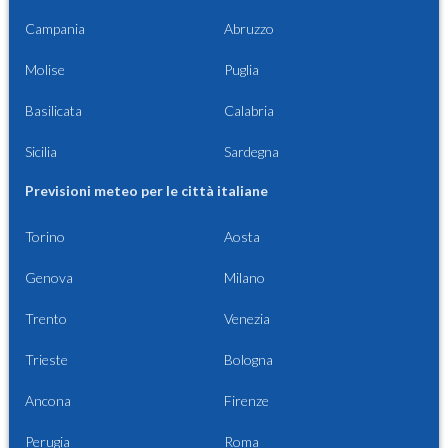
Campania
Abruzzo
Molise
Puglia
Basilicata
Calabria
Sicilia
Sardegna
Previsioni meteo per le città italiane
Torino
Aosta
Genova
Milano
Trento
Venezia
Trieste
Bologna
Ancona
Firenze
Perugia
Roma