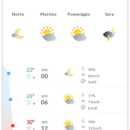
Notte
Mattino
Pomeriggio
Sera
23
°
ore
93
%
00
8
Km/h
0
Sud E
26
°
ore
77
%
06
7
Km/h
4
Est SE
30
°
ore
58
%
12
11
Km/h
5