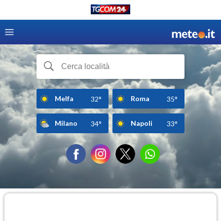
Melfa
Roma
32°
35°
Milano
Napoli
34°
33°