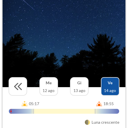
Me
Gi
Ve
12 ago
13 ago
14 ago
05:17
18:55
Luna crescente