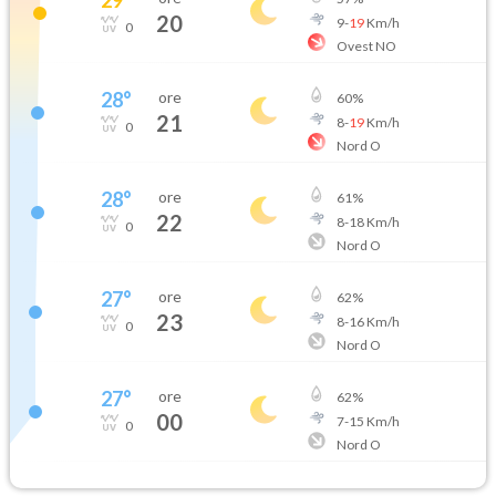
20
9
-
19
Km/h
0
Ovest NO
28
°
ore
60
%
21
8
-
19
Km/h
0
Nord O
28
°
ore
61
%
22
8
-
18
Km/h
0
Nord O
27
°
ore
62
%
23
8
-
16
Km/h
0
Nord O
27
°
ore
62
%
00
7
-
15
Km/h
0
Nord O