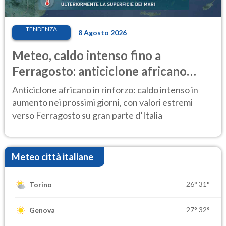
TENDENZA
8 Agosto 2026
Meteo, caldo intenso fino a
Ferragosto: anticiclone africano
ancora protagonista
Anticiclone africano in rinforzo: caldo intenso in
aumento nei prossimi giorni, con valori estremi
verso Ferragosto su gran parte d’Italia
Meteo città italiane
26°
31°
Torino
27°
32°
Genova