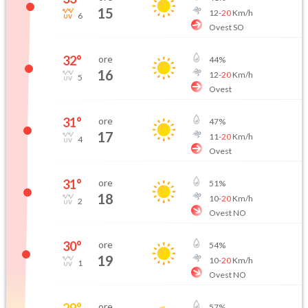
15
12
-
20
Km/h
6
Ovest SO
32
°
ore
44
%
16
12
-
20
Km/h
5
Ovest
31
°
ore
47
%
17
11
-
20
Km/h
4
Ovest
31
°
ore
51
%
18
10
-
20
Km/h
2
Ovest NO
30
°
ore
54
%
19
10
-
20
Km/h
1
Ovest NO
29
°
ore
57
%