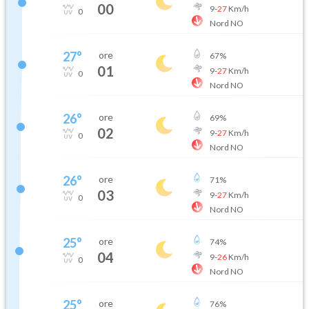
00
9
-
27
Km/h
0
Nord NO
27
°
ore
67
%
01
9
-
27
Km/h
0
Nord NO
26
°
ore
69
%
02
9
-
27
Km/h
0
Nord NO
26
°
ore
71
%
03
9
-
27
Km/h
0
Nord NO
25
°
ore
74
%
04
9
-
26
Km/h
0
Nord NO
25
°
ore
76
%