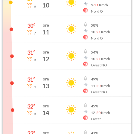
10
9
-
21
Km/h
6
Nord O
30
°
ore
58
%
11
10
-
21
Km/h
7
Nord O
31
°
ore
54
%
12
10
-
21
Km/h
8
Ovest NO
31
°
ore
49
%
13
11
-
20
Km/h
9
Ovest NO
32
°
ore
45
%
14
12
-
20
Km/h
8
Ovest
33
°
ore
41
%