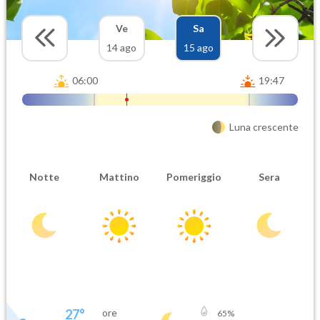
Ve
Sa
14 ago
15 ago
06:00
19:47
Luna crescente
Notte
Mattino
Pomeriggio
Sera
27
°
ore
65
%