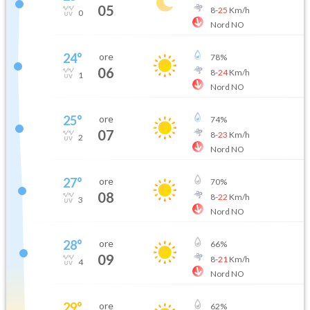
05
8
-
25
Km/h
0
Nord NO
24
°
ore
78
%
06
8
-
24
Km/h
1
Nord NO
25
°
ore
74
%
07
8
-
23
Km/h
2
Nord NO
27
°
ore
70
%
08
8
-
22
Km/h
3
Nord NO
28
°
ore
66
%
09
8
-
21
Km/h
4
Nord NO
29
°
ore
62
%