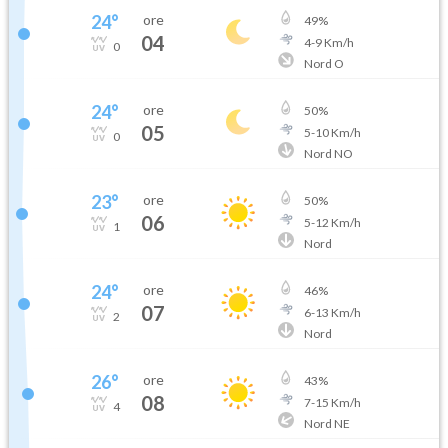
24
°
ore
49
%
04
4
-
9
Km/h
0
Nord O
24
°
ore
50
%
05
5
-
10
Km/h
0
Nord NO
23
°
ore
50
%
06
5
-
12
Km/h
1
Nord
24
°
ore
46
%
07
6
-
13
Km/h
2
Nord
26
°
ore
43
%
08
7
-
15
Km/h
4
Nord NE