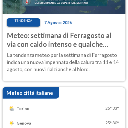
TENDENZA
7 Agosto 2026
Meteo: settimana di Ferragosto al
via con caldo intenso e qualche
temporale
La tendenza meteo per la settimana di Ferragosto
indica una nuova impennata della calura tra 11 e 14
agosto, con nuovi rialzi anche al Nord.
Meteo città italiane
25°
33°
Torino
25°
30°
Genova