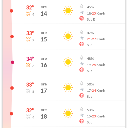
32
°
ore
45
%
14
18
-
25
Km/h
9
Sud E
33
°
ore
47
%
15
21
-
27
Km/h
7
Sud
34
°
ore
48
%
16
19
-
25
Km/h
6
Sud
33
°
ore
50
%
17
17
-
24
Km/h
5
Sud
32
°
ore
53
%
18
15
-
23
Km/h
4
Sud