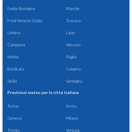
Emilia Romagna
Marche
Friuli Venezia Giulia
Toscana
Umbria
Lazio
Campania
Abruzzo
Molise
Puglia
Basilicata
Calabria
Sicilia
Sardegna
Previsioni meteo per le città italiane
Torino
Aosta
Genova
Milano
Trento
Venezia