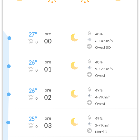
27
°
ore
48
%
00
6
-
14
Km/h
0
Ovest SO
26
°
ore
48
%
01
5
-
12
Km/h
0
Ovest
26
°
ore
49
%
02
4
-
9
Km/h
0
Ovest
25
°
ore
49
%
03
3
-
7
Km/h
0
Nord O