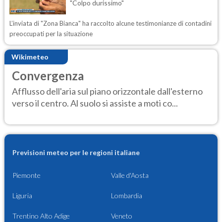
"Colpo durissimo"
L’inviata di "Zona Bianca" ha raccolto alcune testimonianze di contadini
preoccupati per la situazione
Wikimeteo
Convergenza
Afflusso dell'aria sul piano orizzontale dall'esterno
verso il centro. Al suolo si assiste a moti co...
Previsioni meteo per le regioni italiane
Piemonte
Valle d'Aosta
Liguria
Lombardia
Trentino Alto Adige
Veneto