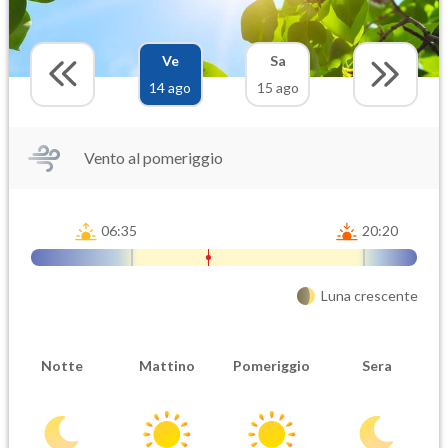
Ve
Sa
14 ago
15 ago
Vento al pomeriggio
06:35
20:20
Luna crescente
Notte
Mattino
Pomeriggio
Sera