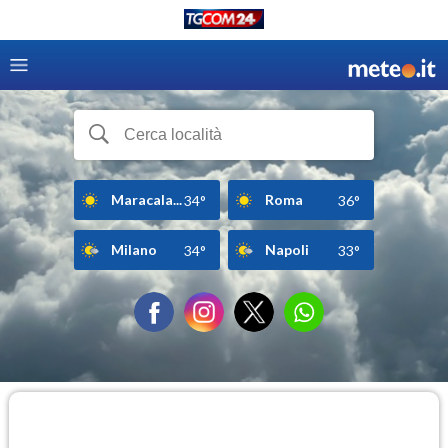
Maracala...
Roma
34°
36°
Milano
Napoli
34°
33°