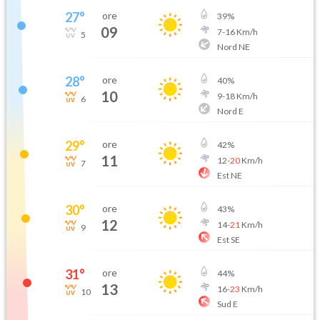
27
°
ore
39
%
09
7
-
16
Km/h
5
Nord NE
28
°
ore
40
%
10
9
-
18
Km/h
6
Nord E
29
°
ore
42
%
11
12
-
20
Km/h
7
Est NE
30
°
ore
43
%
12
14
-
21
Km/h
9
Est SE
31
°
ore
44
%
13
16
-
23
Km/h
10
Sud E