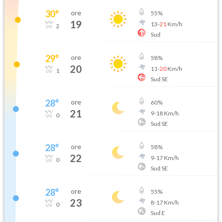
30
°
ore
55
%
19
13
-
21
Km/h
2
Sud
29
°
ore
58
%
20
11
-
20
Km/h
1
Sud SE
28
°
ore
60
%
21
9
-
18
Km/h
0
Sud SE
28
°
ore
58
%
22
9
-
17
Km/h
0
Sud SE
28
°
ore
55
%
23
8
-
17
Km/h
0
Sud E