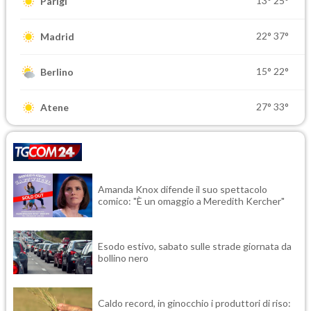
13°
25°
Parigi
22°
37°
Madrid
15°
22°
Berlino
27°
33°
Atene
Amanda Knox difende il suo spettacolo
comico: "È un omaggio a Meredith Kercher"
Esodo estivo, sabato sulle strade giornata da
bollino nero
Caldo record, in ginocchio i produttori di riso: